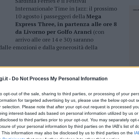
Sardinia Ferries e il Festival
Internazionale Time in Jazz: il prossimo
10 agosto i passeggeri della
Mega
Express Three, in partenza alle ore 8
da Livorno per Golfo Aranci
(con
arrivo alle ore 14 e 30) saranno
 dalle emozioni e dalla generosità della
o-magrebina più cosmopolita e atipica di
francesi, algerini e marocchini che mescolano
i.it -
Do Not Process My Personal Information
azz, afro-cubani e tzigani, facendo dialogare le
del Nord, le ritmiche e le armonie delle musiche
to opt-out of the sale, sharing to third parties, or processing of your per
 quasi “cinematografico” e
accompagnerà i
formation for targeted advertising by us, please use the below opt-out s
ia performance visiva e sonora,
r selection. Please note that after your opt-out request is processed y
eing interest-based ads based on personal information utilized by us or
disclosed to third parties prior to your opt-out. You may separately opt-
losure of your personal information by third parties on the IAB’s list of
a sponda e l’altra del Mediterraneo, la
band si
. This information may also be disclosed by us to third parties on the
IA
NEC
e concerti nel ricco cartellone di Time in