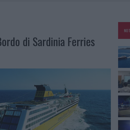
25, PAURA TRA OLBIA E ARZACHENA
NCIALE AD ARZACHENA, UN FERITO
CON AVIS OLBIA AL DELTA CENTER
NOT
A SMERALDA, 20 ARRESTI E 135 DENUNCE
Bordo di Sardinia Ferries