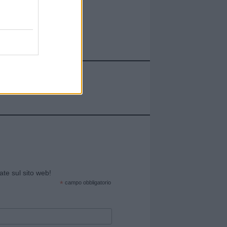
cate sul sito web!
*
campo obbligatorio