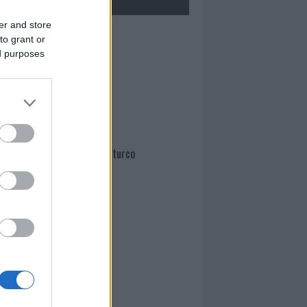
er and store
Mario Malu
to grant or
ed purposes
Paolo Pinna
Martina Agostina Diturco
I nostri cari
I nostri cari