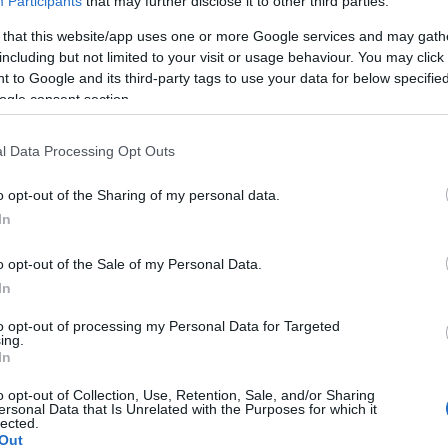
Participants
that may further disclose it to other third parties.
ideato e diretto da Paolo Fresu, che rappresenta
 that this website/app uses one or more Google services and may gath
tate jazzistica, in programma dall’8 al 16
including but not limited to your visit or usage behaviour. You may click 
ità del nord Sardegna
 to Google and its third-party tags to use your data for below specifi
ogle consent section.
l Data Processing Opt Outs
azionali?
o opt-out of the Sharing of my personal data.
In
 mese
cliccando
qui
o opt-out of the Sale of my Personal Data.
In
to opt-out of processing my Personal Data for Targeted
do nella sezione
Login
dal menù del sito o
ing.
In
o opt-out of Collection, Use, Retention, Sale, and/or Sharing
ersonal Data that Is Unrelated with the Purposes for which it
lected.
Out