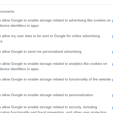
eale?
consents
gram di GalluraOggi.it
o allow Google to enable storage related to advertising like cookies on
evice identifiers in apps.
o allow my user data to be sent to Google for online advertising
lazioni, i tuoi video e le tue foto
s.
ro +39 345 356 7512
to allow Google to send me personalized advertising.
o allow Google to enable storage related to analytics like cookies on
evice identifiers in apps.
ime news da
Google News
o allow Google to enable storage related to functionality of the website
o allow Google to enable storage related to personalization.
o allow Google to enable storage related to security, including
cation functionality and fraud prevention, and other user protection.