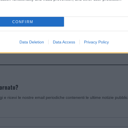
dente
Prossimo articolo
CONFIRM
Data Deletion
Data Access
Privacy Policy
Invia un Comunicato Stampa
|
Pubblicità
|
Segnala
iornato?
ggi e ricevi le nostre email periodiche contenenti le ultime notizie pubbli