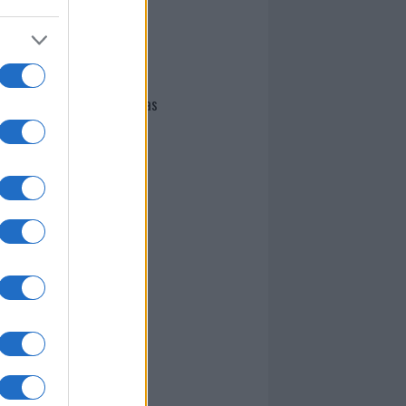
I nostri cari
Giovannimaria Cabras