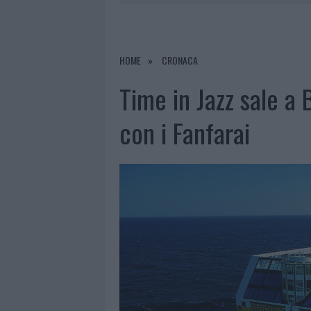
9 AGOSTO 2026
|
INCIDENTE SULLA PROVINCIALE 1
9 AGOSTO 2026
|
INCIDENTE SULLA STRADA PROVI
8 AGOSTO 2026
|
SANGUE, MUSICA E SOLIDARIETÀ 
HOME
CRONACA
9 AGOSTO 2026
|
CONTROLLI RAFFORZATI IN COST
Time in Jazz sale a 
con i Fanfarai