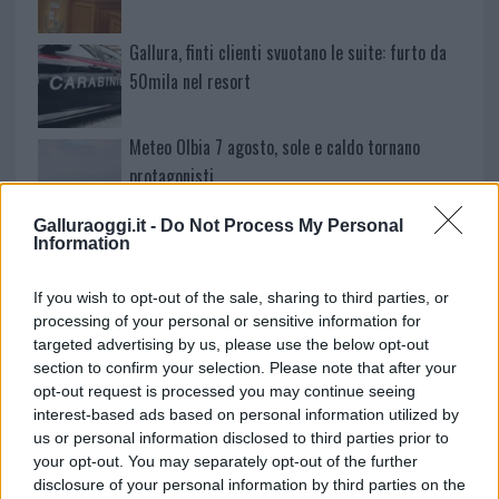
Gallura, finti clienti svuotano le suite: furto da
50mila nel resort
Meteo Olbia 7 agosto, sole e caldo tornano
protagonisti
Galluraoggi.it -
Do Not Process My Personal
Test tunnel Olbia: rampe chiuse ancora fino a
Information
fine agosto
If you wish to opt-out of the sale, sharing to third parties, or
processing of your personal or sensitive information for
Aggius conquista la classifica delle mete più
targeted advertising by us, please use the below opt-out
amate dell’estate 2026
section to confirm your selection. Please note that after your
opt-out request is processed you may continue seeing
interest-based ads based on personal information utilized by
us or personal information disclosed to third parties prior to
your opt-out. You may separately opt-out of the further
disclosure of your personal information by third parties on the