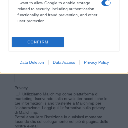
I want to allow Google to enable storage
related to security, including authentication
functionality and fraud prevention, and other
user protection.
Vuoi rimanere sempre aggiornato?
CONFIRM
Iscriviti alla newsletter di Gallura Oggi e ricevi le nostre
email periodiche contenenti le ultime notizie pubblicate
sul sito web!
*
campo obbligatorio
Data Deletion
Data Access
Privacy Policy
*
Indirizzo email
Privacy
Utilizziamo Mailchimp come piattaforma di
marketing. Iscrivendoti alla newsletter accetti che le
tue informazioni siano trasferite a Mailchimp per
l'elaborazione.
Leggi qui l'informativa sulla privacy
di Mailchimp
.
Potrai annullare l'iscrizione in qualsiasi momento
facendo clic sul collegamento nel piè di pagina delle
nostre e-mail.