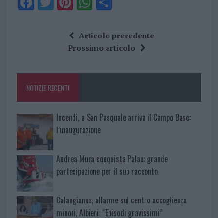
F
T
Pi
W
S
a
w
n
h
h
ce
it
te
at
a
Articolo precedente
b
te
re
s
re
Prossimo articolo
o
r
st
A
o
p
NOTIZIE RECENTI
k
p
Incendi, a San Pasquale arriva il Campo Base:
l’inaugurazione
Andrea Mura conquista Palau: grande
partecipazione per il suo racconto
Calangianus, allarme sul centro accoglienza
minori, Albieri: “Episodi gravissimi”