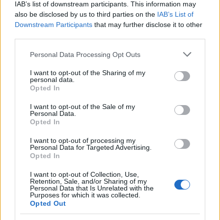
IAB’s list of downstream participants. This information may
also be disclosed by us to third parties on the
IAB’s List of
Downstream Participants
that may further disclose it to other
third parties.
Please note that this website/app uses one or more Google
Personal Data Processing Opt Outs
services and may gather and store information including but
NECROLOGIE
not limited to your visit or usage behaviour. You may click to
I want to opt-out of the Sharing of my
personal data.
grant or deny consent to Google and its third-party tags to
Opted In
use your data for below specified purposes in below Google
Mario Malu
consent section.
I want to opt-out of the Sale of my
Personal Data.
Opted In
Paolo Pinna
I want to opt-out of processing my
Personal Data for Targeted Advertising.
Opted In
I want to opt-out of Collection, Use,
Martina Agostina Diturco
Retention, Sale, and/or Sharing of my
Personal Data that Is Unrelated with the
Purposes for which it was collected.
Opted Out