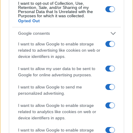
I want to opt-out of Collection, Use,
arresti e 135 denunce
Retention, Sale, and/or Sharing of my
Personal Data that Is Unrelated with the
Purposes for which it was collected.
Opted Out
Tre milioni di euro dalla Provincia Gallura per
nuove aule nelle scuole di Olbia
Google consents
I want to allow Google to enable storage
Incidente sulla provinciale 125, paura tra Olbia e
related to advertising like cookies on web or
device identifiers in apps.
Arzachena
I want to allow my user data to be sent to
Incidente sulla strada provinciale ad Arzachena,
Google for online advertising purposes.
un ferito
I want to allow Google to send me
personalized advertising.
Sangue, musica e solidarietà con Avis Olbia al
I want to allow Google to enable storage
Delta Center
related to analytics like cookies on web or
device identifiers in apps.
Meteo Olbia 9 agosto, temperature in calo
I want to allow Google to enable storage