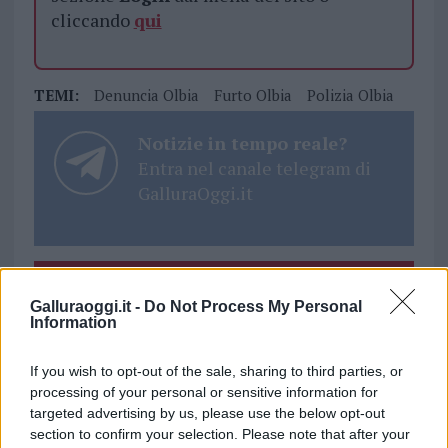
cliccando
qui
TEMI:
Denuncia Olbia
Furto Olbia
Polizia Olbia
Notizie in tempo reale?
Entra nel canale telegram di
GalluraOggi.it
Inviaci le tue segnalazioni,
Galluraoggi.it -
Do Not Process My Personal
i tuoi video e le tue foto
Information
Su WhatsApp al numero +39
345 356 7512
If you wish to opt-out of the sale, sharing to third parties, or
processing of your personal or sensitive information for
targeted advertising by us, please use the below opt-out
section to confirm your selection. Please note that after your