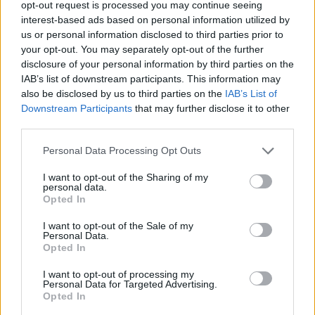
opt-out request is processed you may continue seeing
interest-based ads based on personal information utilized by
Ricevi le nostre ultime news
us or personal information disclosed to third parties prior to
your opt-out. You may separately opt-out of the further
da
Google News
disclosure of your personal information by third parties on the
IAB’s list of downstream participants. This information may
also be disclosed by us to third parties on the
IAB’s List of
Downstream Participants
that may further disclose it to other
Condividi l'articolo
third parties.
F
T
Pi
W
S
Please note that this website/app uses one or more Google
Personal Data Processing Opt Outs
services and may gather and store information including but
a
w
n
h
h
not limited to your visit or usage behaviour. You may click to
I want to opt-out of the Sharing of my
ce
it
te
at
a
personal data.
grant or deny consent to Google and its third-party tags to
Articolo precedente
Opted In
use your data for below specified purposes in below Google
b
te
re
s
re
Prossimo articolo
consent section.
I want to opt-out of the Sale of my
o
r
st
A
Personal Data.
Opted In
o
p
NOTIZIE RECENTI
I want to opt-out of processing my
k
p
Personal Data for Targeted Advertising.
Opted In
Controlli rafforzati in Costa Smeralda, 20