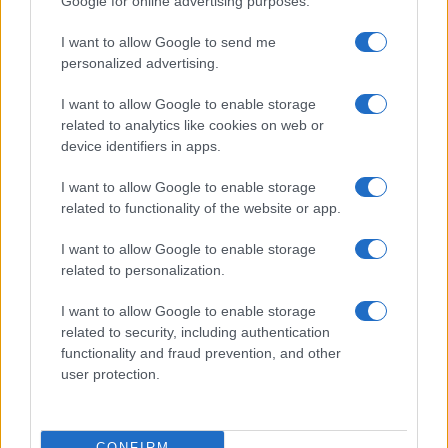
Google for online advertising purposes.
Controlli rafforzati in Costa Smeralda, 20
I want to allow Google to send me
arresti e 135 denunce
personalized advertising.
I want to allow Google to enable storage
Tre milioni di euro dalla Provincia Gallura per
related to analytics like cookies on web or
nuove aule nelle scuole di Olbia
device identifiers in apps.
I want to allow Google to enable storage
Incidente sulla provinciale 125, paura tra Olbia e
related to functionality of the website or app.
Arzachena
I want to allow Google to enable storage
related to personalization.
Incidente sulla strada provinciale ad Arzachena,
un ferito
I want to allow Google to enable storage
related to security, including authentication
functionality and fraud prevention, and other
Sangue, musica e solidarietà con Avis Olbia al
user protection.
Delta Center
CONFIRM