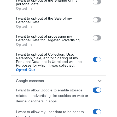
not limited to your visit or usage behaviour. You may click to
I want to opt-out of the Sharing of my
personal data.
grant or deny consent to Google and its third-party tags to
Opted In
da
Google News
use your data for below specified purposes in below Google
consent section.
I want to opt-out of the Sale of my
Personal Data.
Opted In
Condividi l'articolo
I want to opt-out of processing my
F
T
Pi
W
S
Personal Data for Targeted Advertising.
Opted In
a
w
n
h
h
I want to opt-out of Collection, Use,
ce
it
te
at
a
Retention, Sale, and/or Sharing of my
Articolo precedente
Personal Data that Is Unrelated with the
b
te
re
s
re
Prossimo articolo
Purposes for which it was collected.
Opted Out
o
r
st
A
o
p
Google consents
NOTIZIE RECENTI
k
p
I want to allow Google to enable storage
related to advertising like cookies on web or
device identifiers in apps.
È scontro tra Misericordia e Comune di Santa
Teresa Gallura
I want to allow my user data to be sent to