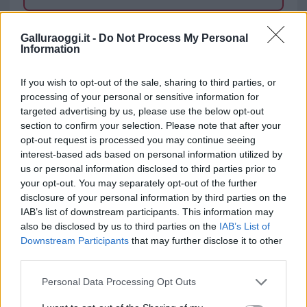
TEMI:
Escola
Galluraoggi.it -
Do Not Process My Personal
Information
Notizie in tempo reale?
Entra nel canale telegram di
If you wish to opt-out of the sale, sharing to third parties, or
GalluraOggi.it
processing of your personal or sensitive information for
targeted advertising by us, please use the below opt-out
section to confirm your selection. Please note that after your
opt-out request is processed you may continue seeing
interest-based ads based on personal information utilized by
Inviaci le tue segnalazioni,
us or personal information disclosed to third parties prior to
i tuoi video e le tue foto
your opt-out. You may separately opt-out of the further
Su WhatsApp al numero +39
disclosure of your personal information by third parties on the
IAB’s list of downstream participants. This information may
345 356 7512
also be disclosed by us to third parties on the
IAB’s List of
Downstream Participants
that may further disclose it to other
third parties.
Please note that this website/app uses one or more Google
Personal Data Processing Opt Outs
Ricevi le nostre ultime news
services and may gather and store information including but