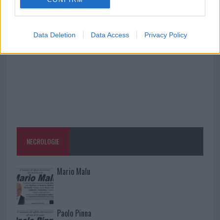
Meteo Olbia 9 agosto, temperature in calo
Data Deletion
Data Access
Privacy Policy
NECROLOGIE
Mario Malu
Paolo Pinna