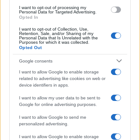
b
te
re
s
re
Prossimo articolo
I want to opt-out of processing my
Personal Data for Targeted Advertising.
o
r
st
A
Opted In
o
p
I want to opt-out of Collection, Use,
NOTIZIE RECENTI
Retention, Sale, and/or Sharing of my
k
p
Personal Data that Is Unrelated with the
Purposes for which it was collected.
Opted Out
Le previsioni meteo per il weekend a Olbia e in
Gallura
Google consents
I want to allow Google to enable storage
Michelle Hunziker in Gallura, bella anche dal
related to advertising like cookies on web or
vivo: un amico vip svela come fa
device identifiers in apps.
I want to allow my user data to be sent to
Calangianus, dopo le polemiche il centro
Google for online advertising purposes.
accoglienza minori chiude
I want to allow Google to send me
personalized advertising.
Olbia, divieto di sosta contro spaccio e degrado:
I want to allow Google to enable storage
esplode la protesta