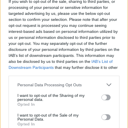
If you wish to opt-out of the sale, sharing to third parties, or
processing of your personal or sensitive information for
Notizie in tempo reale?
targeted advertising by us, please use the below opt-out
Entra nel canale telegram di
section to confirm your selection. Please note that after your
GalluraOggi.it
opt-out request is processed you may continue seeing
interest-based ads based on personal information utilized by
us or personal information disclosed to third parties prior to
your opt-out. You may separately opt-out of the further
disclosure of your personal information by third parties on the
IAB’s list of downstream participants. This information may
Ricevi le nostre ultime news
also be disclosed by us to third parties on the
IAB’s List of
Downstream Participants
that may further disclose it to other
da
Google News
third parties.
Please note that this website/app uses one or more Google
Personal Data Processing Opt Outs
services and may gather and store information including but
Condividi l'articolo
not limited to your visit or usage behaviour. You may click to
I want to opt-out of the Sharing of my
personal data.
grant or deny consent to Google and its third-party tags to
F
T
Pi
W
S
Opted In
use your data for below specified purposes in below Google
a
w
n
h
h
consent section.
I want to opt-out of the Sale of my
Personal Data.
ce
it
te
at
a
Opted In
Articolo precedente