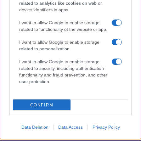
related to analytics like cookies on web or
device identifiers in apps.
Pausa caffè impeccabile: come scegliere la
I want to allow Google to enable storage
soluzione ideale per la casa e l’ufficio
related to functionality of the website or app.
I want to allow Google to enable storage
Monte Pino, la fine di un lungo dolore: storia e
related to personalization.
rinascita della strada che segnò la Gallura
I want to allow Google to enable storage
related to security, including authentication
Raid nelle campagne di Berchidda, rischio per
functionality and fraud prevention, and other
la rete elettrica
user protection.
CONFIRM
Data Deletion
Data Access
Privacy Policy