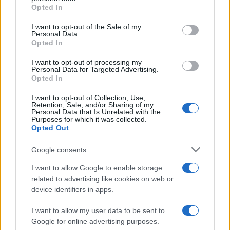
grant or deny consent to Google and its third-party tags to
Olbia Notizie
Università Olbia
Opted In
use your data for below specified purposes in below Google
consent section.
Notizie in tempo reale?
I want to opt-out of the Sale of my
Personal Data.
Entra nel canale telegram di
Opted In
GalluraOggi.it
I want to opt-out of processing my
Personal Data for Targeted Advertising.
Opted In
I want to opt-out of Collection, Use,
Inviaci le tue segnalazioni,
Retention, Sale, and/or Sharing of my
Personal Data that Is Unrelated with the
i tuoi video e le tue foto
Purposes for which it was collected.
Opted Out
Su WhatsApp al numero +39
345 356 7512
Google consents
I want to allow Google to enable storage
related to advertising like cookies on web or
device identifiers in apps.
Ricevi le nostre ultime news
I want to allow my user data to be sent to
Google for online advertising purposes.