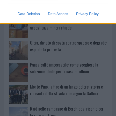
vivo: un amico vip svela come fa
Data Deletion
Data Access
Privacy Policy
Calangianus, dopo le polemiche il centro
accoglienza minori chiude
Olbia, divieto di sosta contro spaccio e degrado:
esplode la protesta
Pausa caffè impeccabile: come scegliere la
soluzione ideale per la casa e l’ufficio
Monte Pino, la fine di un lungo dolore: storia e
rinascita della strada che segnò la Gallura
Raid nelle campagne di Berchidda, rischio per
la rete elettrica