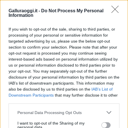
Galluraoggi.it -
Do Not Process My Personal
Information
Vuoi rimuovere le pubblicità nazionali?
If you wish to opt-out of the sale, sharing to third parties, or
processing of your personal or sensitive information for
Puoi abbonarti a
soli € 1,10 al mese
targeted advertising by us, please use the below opt-out
section to confirm your selection. Please note that after your
cliccando
qui
opt-out request is processed you may continue seeing
interest-based ads based on personal information utilized by
Sei già abbonato?
us or personal information disclosed to third parties prior to
your opt-out. You may separately opt-out of the further
disclosure of your personal information by third parties on the
Puoi effettuare l'accesso andando nella
IAB’s list of downstream participants. This information may
sezione
Login
dal menù del sito o
also be disclosed by us to third parties on the
IAB’s List of
cliccando
qui
Downstream Participants
that may further disclose it to other
third parties.
Please note that this website/app uses one or more Google
Personal Data Processing Opt Outs
TEMI:
Corso Di Laurea Olbia
services and may gather and store information including but
Infermieristica Olbia
Mater Olbia
Notizie Olbia
not limited to your visit or usage behaviour. You may click to
I want to opt-out of the Sharing of my
personal data.