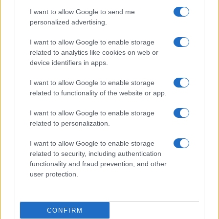
da
Google News
I want to allow Google to send me
personalized advertising.
Condividi l'articolo
I want to allow Google to enable storage
related to analytics like cookies on web or
F
T
Pi
W
S
device identifiers in apps.
a
w
n
h
h
I want to allow Google to enable storage
ce
it
te
at
a
Articolo precedente
related to functionality of the website or app.
b
te
re
s
re
Prossimo articolo
I want to allow Google to enable storage
o
r
st
A
related to personalization.
o
p
I want to allow Google to enable storage
NOTIZIE RECENTI
k
p
related to security, including authentication
functionality and fraud prevention, and other
Le previsioni meteo per il weekend a Olbia e in
user protection.
Gallura
CONFIRM
Michelle Hunziker in Gallura, bella anche dal