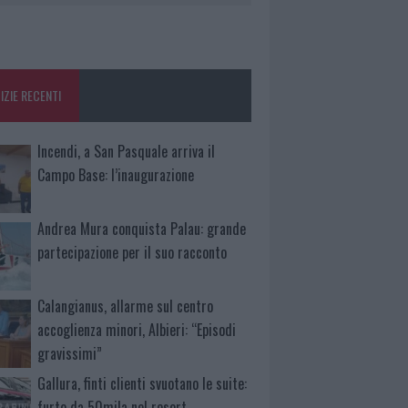
IZIE RECENTI
Incendi, a San Pasquale arriva il
Campo Base: l’inaugurazione
Andrea Mura conquista Palau: grande
partecipazione per il suo racconto
Calangianus, allarme sul centro
accoglienza minori, Albieri: “Episodi
gravissimi”
Gallura, finti clienti svuotano le suite:
furto da 50mila nel resort