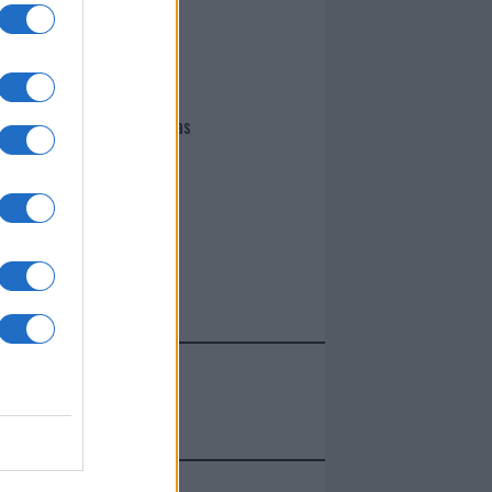
I nostri cari
Giovannimaria Cabras