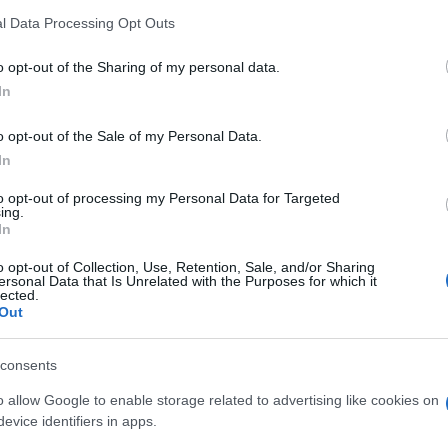
l Data Processing Opt Outs
istrare vaccini superiore alle dosi che
regionale della Sanità, Mario Nieddu –,
o opt-out of the Sharing of my personal data.
nze verso i sieri a vettore virale, come
In
entre soffriamo di più sui quantitativi dei
derna. Se avessimo a disposizione un numero
o opt-out of the Sale of my Personal Data.
emmo sicuramente ad accorciare i tempi
. I
In
aggianti in termini di risposta della
to opt-out of processing my Personal Data for Targeted
ta un’importante opportunità per tutti”
ing.
In
azionali?
o opt-out of Collection, Use, Retention, Sale, and/or Sharing
ersonal Data that Is Unrelated with the Purposes for which it
lected.
Out
 mese
cliccando
qui
consents
o allow Google to enable storage related to advertising like cookies on
evice identifiers in apps.
do nella sezione
Login
dal menù del sito o