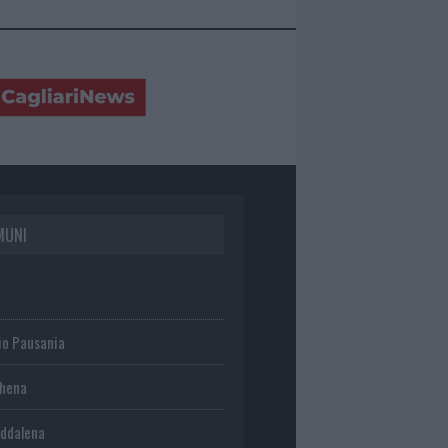
MUNI
io Pausania
chena
ddalena