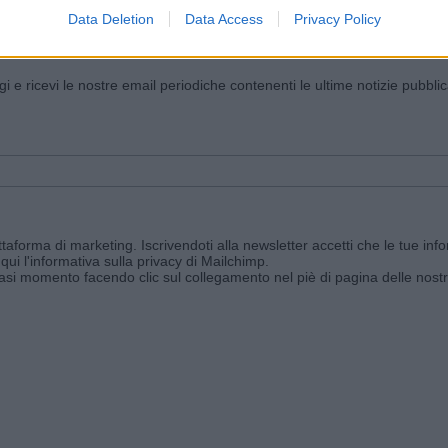
Data Deletion
Data Access
Privacy Policy
iornato?
ggi e ricevi le nostre email periodiche contenenti le ultime notizie pubbli
aforma di marketing. Iscrivendoti alla newsletter accetti che le tue info
qui l'informativa sulla privacy di Mailchimp
.
siasi momento facendo clic sul collegamento nel piè di pagina delle nostr