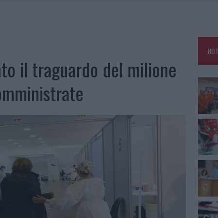
E CALDO TORNANO PROTAGONISTI
A IL CAMPO BASE: L’INAUGURAZIONE
: GRANDE PARTECIPAZIONE PER IL SUO RACCONTO
NOT
RO ACCOGLIENZA MINORI, ALBIERI: “EPISODI GRAVISSIMI”
to il traguardo del milione
somministrate