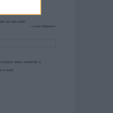
cate sul sito web!
*
campo obbligatorio
rmazioni siano trasferite a
e e-mail.