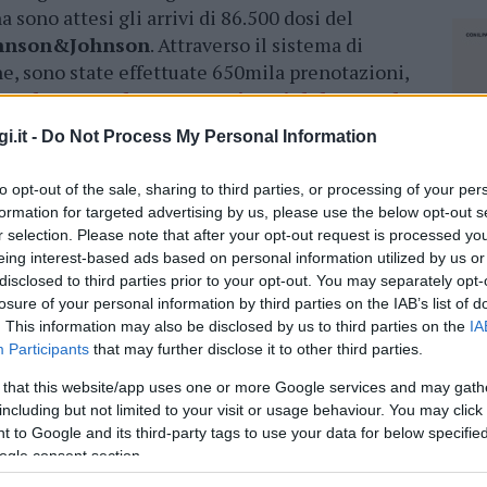
sono attesi gli arrivi di 86.500 dosi del
hnson&Johnson
. Attraverso il sistema di
one, sono state effettuate 650mila prenotazioni,
e sabato con l’apertura ai nati dal 1982 al
i.it -
Do Not Process My Personal Information
o importante nell’immunizzazione
di massa
to opt-out of the sale, sharing to third parties, or processing of your per
 presidente della Regione, Christian Solinas – e
formation for targeted advertising by us, please use the below opt-out s
lazione ha già ricevuto almeno la prima
r selection. Please note that after your opt-out request is processed y
sta facendo la propria parte nella lotta contro il
eing interest-based ads based on personal information utilized by us or
ossiamo imprimere un’ulteriore accelerazione
disclosed to third parties prior to your opt-out. You may separately opt-
losure of your personal information by third parties on the IAB’s list of
ivo resta quello di
completare la campagna
. This information may also be disclosed by us to third parties on the
IA
 estiva muove i suoi primi passi, mostrando
Participants
that may further disclose it to other third parties.
ra
economia a lungo provata
 that this website/app uses one or more Google services and may gath
 Covid resta comunque un pericolo e servirà
including but not limited to your visit or usage behaviour. You may click 
arte di tutti. Dobbiamo difendere gli
 to Google and its third-party tags to use your data for below specifi
’immunizzazione resta la strada maestra per
ogle consent section.
fronte stiamo concentrando ogni sforzo”.
NEC