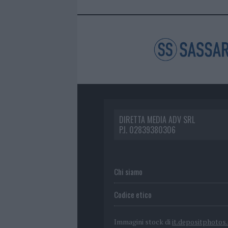
DIRETTA MEDIA ADV SRL
P.I. 02839380306
Chi siamo
Codice etico
Immagini stock di
it.depositphotos