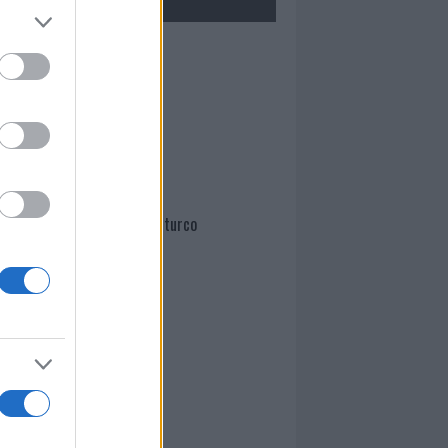
Mario Malu
Paolo Pinna
Martina Agostina Diturco
I nostri cari
I nostri cari