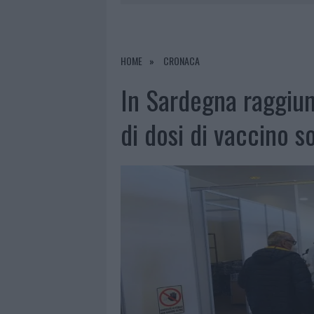
6 AGOSTO 2026
|
METEO OLBIA 7 AGOSTO, SOLE 
6 AGOSTO 2026
|
INCENDI, A SAN PASQUALE ARRIV
6 AGOSTO 2026
|
ANDREA MURA CONQUISTA PALAU
HOME
CRONACA
6 AGOSTO 2026
|
CALANGIANUS, ALLARME SUL CENT
In Sardegna raggiun
di dosi di vaccino 