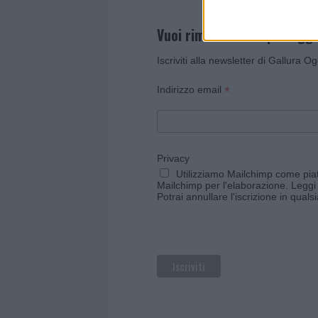
Vuoi rimanere sempre agg
Iscriviti alla newsletter di Gallura O
*
Indirizzo email
Privacy
Utilizziamo Mailchimp come piatt
Mailchimp per l'elaborazione.
Leggi 
Potrai annullare l'iscrizione in qual