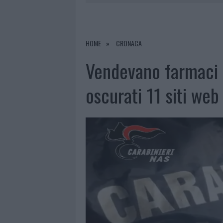
7 AGOSTO 2026
|
CALANGIANUS, DOPO LE POLEMIC
7 AGOSTO 2026
|
OLBIA, DIVIETO DI SOSTA CONT
7 AGOSTO 2026
|
PAUSA CAFFÈ IMPECCABILE: COME 
HOME
CRONACA
7 AGOSTO 2026
|
LE PREVISIONI METEO PER IL WEE
Vendevano farmaci c
oscurati 11 siti web