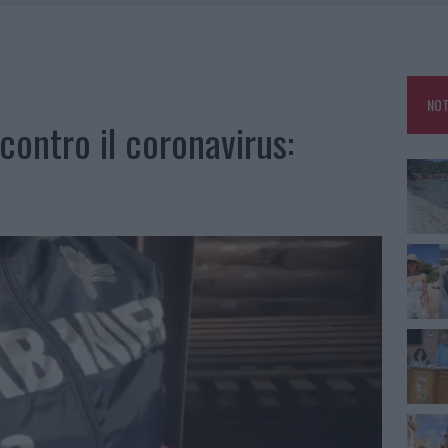
HE IL CENTRO ACCOGLIENZA MINORI CHIUDE
RO SPACCIO E DEGRADO: ESPLODE LA PROTESTA
SCEGLIERE LA SOLUZIONE IDEALE PER LA CASA E L’UFFICIO
NOT
KEND A OLBIA E IN GALLURA
ontro il coronavirus: