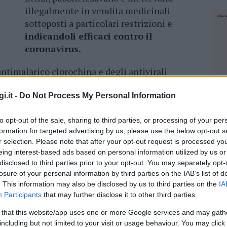
illegalmente in vendita medicinali
sottoposti a particolari restrizioni e
indicandoli efficaci contro il
coronavirus.
antimalarico clorochina e degli antivirali
i attivi per i quali l’Agenzia Italiana del
pensione
dell’autorizzazione al
i.it -
Do Not Process My Personal Information
ri degli studi sperimentali clinici condotti in
to opt-out of the sale, sharing to third parties, or processing of your per
formation for targeted advertising by us, please use the below opt-out s
r selection. Please note that after your opt-out request is processed y
nte presentati facendo riferimento a
non
eing interest-based ads based on personal information utilized by us or
studi di laboratorio,
sostenendo l’efficacia
disclosed to third parties prior to your opt-out. You may separately opt-
irus. Nel corso delle verifiche i militari del
losure of your personal information by third parties on the IAB’s list of
 web già oggetto di oscuramento ma riproposti
. This information may also be disclosed by us to third parties on the
IA
Participants
that may further disclose it to other third parties.
 that this website/app uses one or more Google services and may gath
NEC
including but not limited to your visit or usage behaviour. You may click 