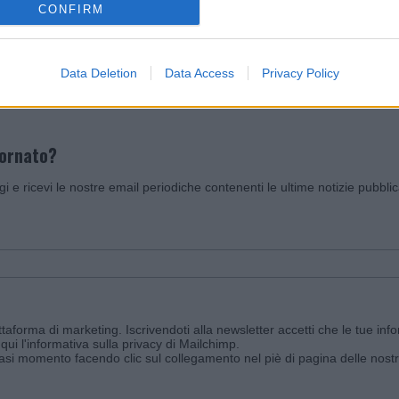
CONFIRM
Invia un Comunicato Stampa
|
Pubblicità
|
Segnala
Data Deletion
Data Access
Privacy Policy
iornato?
ggi e ricevi le nostre email periodiche contenenti le ultime notizie pubbli
aforma di marketing. Iscrivendoti alla newsletter accetti che le tue info
qui l'informativa sulla privacy di Mailchimp
.
siasi momento facendo clic sul collegamento nel piè di pagina delle nostr