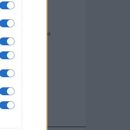
I nostri cari
Giovannimaria Cabras