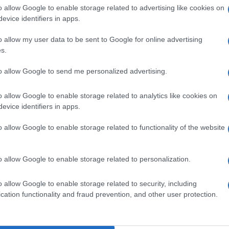
o allow Google to enable storage related to advertising like cookies on
lazioni, i tuoi video e le tue foto
evice identifiers in apps.
ro +39 345 356 7512
o allow my user data to be sent to Google for online advertising
s.
to allow Google to send me personalized advertising.
ime news da
Google News
o allow Google to enable storage related to analytics like cookies on
evice identifiers in apps.
o allow Google to enable storage related to functionality of the website
o allow Google to enable storage related to personalization.
o allow Google to enable storage related to security, including
dente
Prossimo articolo
cation functionality and fraud prevention, and other user protection.