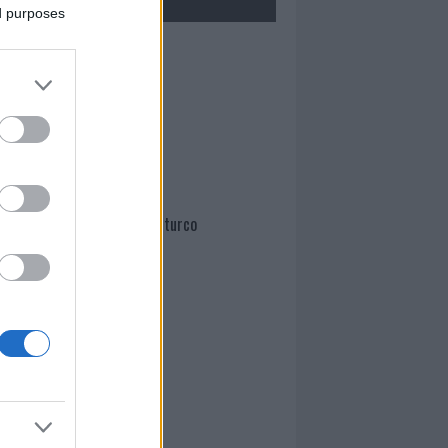
ed purposes
Mario Malu
Paolo Pinna
Martina Agostina Diturco
I nostri cari
I nostri cari