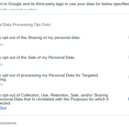
 to Google and its third-party tags to use your data for below specifi
ogle consent section.
azionali?
l Data Processing Opt Outs
 mese
cliccando
qui
o opt-out of the Sharing of my personal data.
In
o opt-out of the Sale of my Personal Data.
do nella sezione
Login
dal menù del sito o
In
to opt-out of processing my Personal Data for Targeted
ing.
In
o opt-out of Collection, Use, Retention, Sale, and/or Sharing
ersonal Data that Is Unrelated with the Purposes for which it
eale?
lected.
Out
gram di GalluraOggi.it
consents