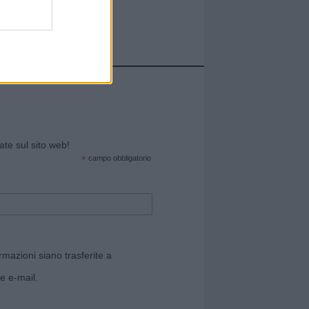
cate sul sito web!
*
campo obbligatorio
rmazioni siano trasferite a
e e-mail.