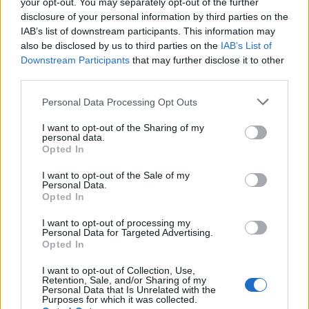
your opt-out. You may separately opt-out of the further
disclosure of your personal information by third parties on the
Calangianus, allarme sul centro accoglienza
IAB’s list of downstream participants. This information may
minori, Albieri: “Episodi gravissimi”
also be disclosed by us to third parties on the
IAB’s List of
Downstream Participants
that may further disclose it to other
third parties.
Gallura, finti clienti svuotano le suite: furto da
Please note that this website/app uses one or more Google
50mila nel resort
Personal Data Processing Opt Outs
services and may gather and store information including but
not limited to your visit or usage behaviour. You may click to
I want to opt-out of the Sharing of my
personal data.
Meteo Olbia 7 agosto, sole e caldo tornano
grant or deny consent to Google and its third-party tags to
Opted In
use your data for below specified purposes in below Google
protagonisti
consent section.
I want to opt-out of the Sale of my
Personal Data.
Opted In
Test tunnel Olbia: rampe chiuse ancora fino a
fine agosto
I want to opt-out of processing my
Personal Data for Targeted Advertising.
Opted In
Aggius conquista la classifica delle mete più
I want to opt-out of Collection, Use,
amate dell’estate 2026
Retention, Sale, and/or Sharing of my
Personal Data that Is Unrelated with the
Purposes for which it was collected.