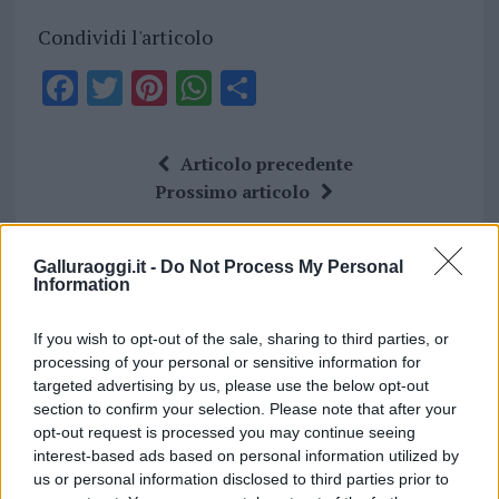
Condividi l'articolo
F
T
Pi
W
S
a
w
n
h
h
ce
it
te
at
a
Articolo precedente
b
te
re
s
re
Prossimo articolo
o
r
st
A
o
p
Galluraoggi.it -
Do Not Process My Personal
NOTIZIE RECENTI
Information
k
p
If you wish to opt-out of the sale, sharing to third parties, or
Incendi, a San Pasquale arriva il Campo Base:
processing of your personal or sensitive information for
l’inaugurazione
targeted advertising by us, please use the below opt-out
section to confirm your selection. Please note that after your
opt-out request is processed you may continue seeing
Andrea Mura conquista Palau: grande
interest-based ads based on personal information utilized by
partecipazione per il suo racconto
us or personal information disclosed to third parties prior to