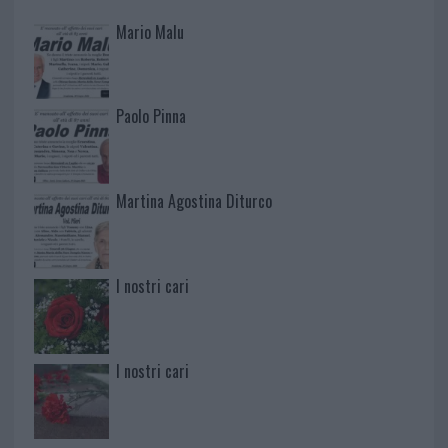
Mario Malu
Paolo Pinna
Martina Agostina Diturco
I nostri cari
I nostri cari