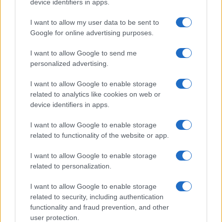
device identifiers in apps.
NOTIZIE RECENTI
k
p
I want to allow my user data to be sent to
Google for online advertising purposes.
Sangue, musica e solidarietà con Avis Olbia al
Delta Center
I want to allow Google to send me
personalized advertising.
Meteo Olbia 9 agosto, temperature in calo
I want to allow Google to enable storage
related to analytics like cookies on web or
device identifiers in apps.
Salmo finisce in ospedale a Catania, ma il tour
I want to allow Google to enable storage
va avanti: “Sicilia, ci sono”
related to functionality of the website or app.
I want to allow Google to enable storage
Jovanotti, Gabry Ponte e Alfa: Olbia ombelico del
related to personalization.
mondo per una notte
I want to allow Google to enable storage
related to security, including authentication
Giorgia Meloni a La Maddalena, la vicesindaco:
functionality and fraud prevention, and other
“Orgoglio e discrezione per visita privata̶…
user protection.