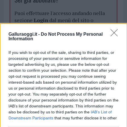
Puoi effettuare l'accesso andando nella
sezione
Login
dal menù del sito o
cliccando
qui
Galluraoggi.it -
Do Not Process My Personal
Information
TEMI:
Anas Sardegna
Ponti Sardegna
If you wish to opt-out of the sale, sharing to third parties, or
processing of your personal or sensitive information for
Inviaci le tue segnalazioni,
targeted advertising by us, please use the below opt-out
i tuoi video e le tue foto
section to confirm your selection. Please note that after your
Su WhatsApp al numero +39
opt-out request is processed you may continue seeing
interest-based ads based on personal information utilized by
345 356 7512
us or personal information disclosed to third parties prior to
your opt-out. You may separately opt-out of the further
disclosure of your personal information by third parties on the
IAB’s list of downstream participants. This information may
Notizie in tempo reale?
also be disclosed by us to third parties on the
IAB’s List of
Entra nel canale telegram di
Downstream Participants
that may further disclose it to other
third parties.
GalluraOggi.it