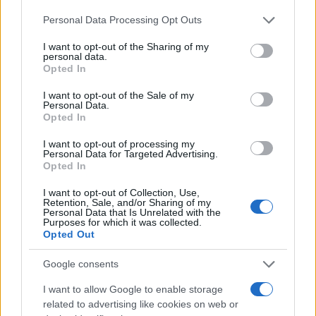
Please note that this website/app uses one or more Google
Personal Data Processing Opt Outs
services and may gather and store information including but
not limited to your visit or usage behaviour. You may click to
I want to opt-out of the Sharing of my
personal data.
grant or deny consent to Google and its third-party tags to
Opted In
Ricevi le nostre ultime news
use your data for below specified purposes in below Google
consent section.
I want to opt-out of the Sale of my
Personal Data.
da
Google News
Opted In
I want to opt-out of processing my
Personal Data for Targeted Advertising.
Opted In
Condividi l'articolo
I want to opt-out of Collection, Use,
F
T
Pi
W
S
Retention, Sale, and/or Sharing of my
Personal Data that Is Unrelated with the
a
w
n
h
h
Purposes for which it was collected.
Opted Out
ce
it
te
at
a
Articolo precedente
b
te
re
s
re
Google consents
Prossimo articolo
o
r
st
A
I want to allow Google to enable storage
related to advertising like cookies on web or
o
p