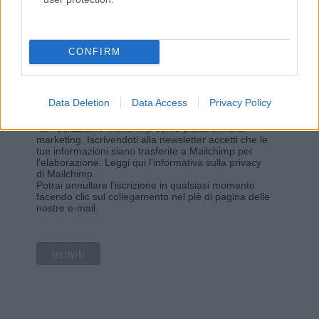
Iscriviti alla newsletter di Gallura Oggi e ricevi le nostre
email periodiche contenenti le ultime notizie pubblicate
sul sito web!
*
campo obbligatorio
CONFIRM
*
Indirizzo email
Data Deletion
Data Access
Privacy Policy
Privacy
Utilizziamo Mailchimp come piattaforma di
marketing. Iscrivendoti alla newsletter accetti che le
tue informazioni siano trasferite a Mailchimp per
l'elaborazione.
Leggi qui l'informativa sulla privacy
di Mailchimp
.
Potrai annullare l'iscrizione in qualsiasi momento
facendo clic sul collegamento nel piè di pagina delle
nostre e-mail.