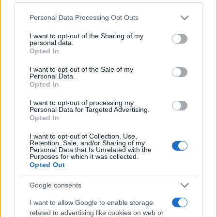
Please note that this website/app uses one or more Google
Personal Data Processing Opt Outs
Mario Malu
services and may gather and store information including but
not limited to your visit or usage behaviour. You may click to
I want to opt-out of the Sharing of my
personal data.
grant or deny consent to Google and its third-party tags to
Opted In
use your data for below specified purposes in below Google
Paolo Pinna
consent section.
I want to opt-out of the Sale of my
Personal Data.
Opted In
I want to opt-out of processing my
Martina Agostina Diturco
Personal Data for Targeted Advertising.
Opted In
I want to opt-out of Collection, Use,
Retention, Sale, and/or Sharing of my
I nostri cari
Personal Data that Is Unrelated with the
Purposes for which it was collected.
Opted Out
Google consents
I nostri cari
I want to allow Google to enable storage
related to advertising like cookies on web or