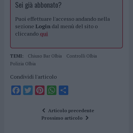
Sei già abbonato?
Puoi effettuare l'accesso andando nella
sezione
Login
dal menù del sito o
cliccando
qui
TEMI:
Chiuso Bar Olbia
Controlli Olbia
Polizia Olbia
Condividi l'articolo
F
T
Pi
W
S
a
w
n
h
h
ce
it
te
at
a
Articolo precedente
b
te
re
s
re
Prossimo articolo
o
r
st
A