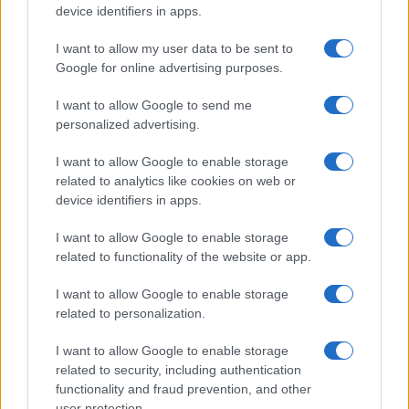
device identifiers in apps.
I nostri cari
I want to allow my user data to be sent to
Google for online advertising purposes.
Giovannimaria Cabras
I want to allow Google to send me
personalized advertising.
I want to allow Google to enable storage
related to analytics like cookies on web or
device identifiers in apps.
I want to allow Google to enable storage
related to functionality of the website or app.
Invia un Comunicato Stampa
|
Pubblicità
|
Segnala
I want to allow Google to enable storage
related to personalization.
I want to allow Google to enable storage
related to security, including authentication
Vuoi rimanere sempre aggiornato?
functionality and fraud prevention, and other
user protection.