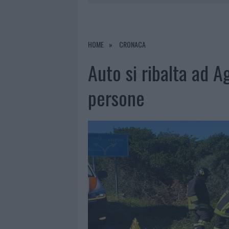
6 AGOSTO 2026
|
METEO OLBIA 7 A
6 AGOSTO 2026
|
INCENDI, A SAN PASQUALE ARRIV
6 AGOSTO 2026
|
ANDREA MURA CONQUISTA PALAU
HOME
CRONACA
6 AGOSTO 2026
|
CALANGIANUS, ALLARME SUL CENT
Auto si ribalta ad Ag
persone