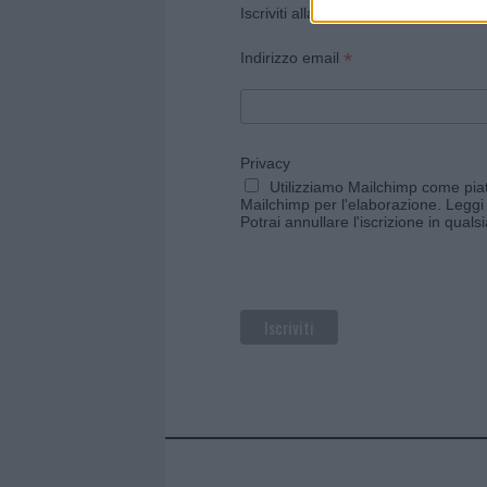
Iscriviti alla newsletter di Gallura O
*
Indirizzo email
Privacy
Utilizziamo Mailchimp come piatt
Mailchimp per l'elaborazione.
Leggi 
Potrai annullare l'iscrizione in qual