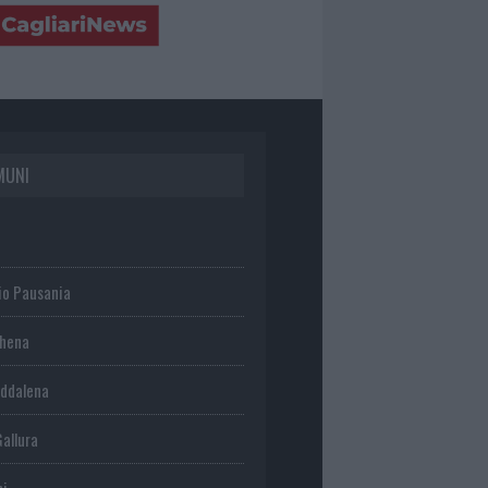
MUNI
io Pausania
chena
ddalena
Gallura