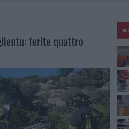
GOSTO, SOLE E CALDO TORNANO PROTAGONISTI
A IL CAMPO BASE: L’INAUGURAZIONE
: GRANDE PARTECIPAZIONE PER IL SUO RACCONTO
NOT
RO ACCOGLIENZA MINORI, ALBIERI: “EPISODI GRAVISSIMI”
lientu: ferite quattro