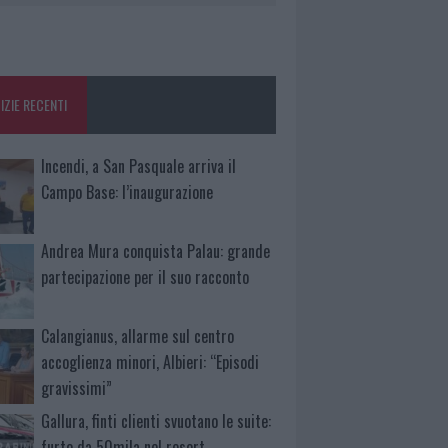
IZIE RECENTI
Incendi, a San Pasquale arriva il
Campo Base: l’inaugurazione
Andrea Mura conquista Palau: grande
partecipazione per il suo racconto
Calangianus, allarme sul centro
accoglienza minori, Albieri: “Episodi
gravissimi”
Gallura, finti clienti svuotano le suite:
furto da 50mila nel resort