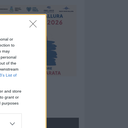
sonal or
ection to
ou may
 personal
out of the
 downstream
B’s List of
er and store
to grant or
ed purposes
ROLOGIE