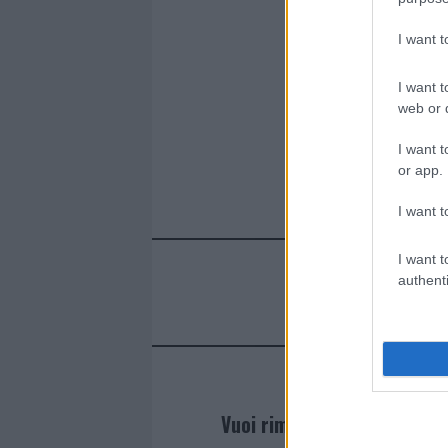
I want 
I want t
web or d
I want t
or app.
I want t
I want t
authenti
Vuoi rimanere sempre agg