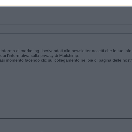
ggi e ricevi le nostre email periodiche contenenti le ultime notizie pubbli
aforma di marketing. Iscrivendoti alla newsletter accetti che le tue info
qui l'informativa sulla privacy di Mailchimp
.
siasi momento facendo clic sul collegamento nel piè di pagina delle nostr