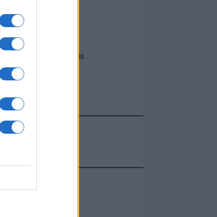
I nostri cari
Giovannimaria Cabras