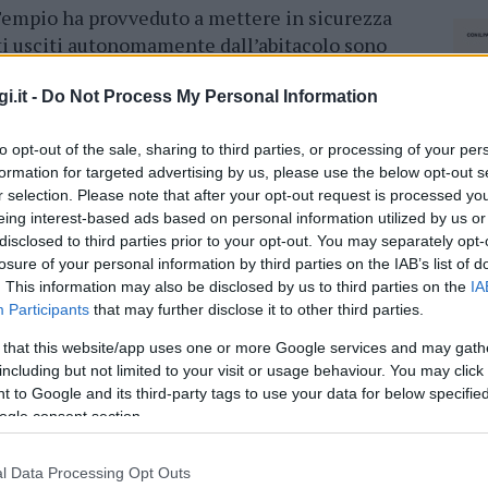
i Tempio ha provveduto a mettere in sicurezza
nti usciti autonomamente dall’abitacolo sono
anze arrivate sul posto.
i.it -
Do Not Process My Personal Information
azionali?
to opt-out of the sale, sharing to third parties, or processing of your per
formation for targeted advertising by us, please use the below opt-out s
 mese
cliccando
qui
r selection. Please note that after your opt-out request is processed y
eing interest-based ads based on personal information utilized by us or
disclosed to third parties prior to your opt-out. You may separately opt-
losure of your personal information by third parties on the IAB’s list of
. This information may also be disclosed by us to third parties on the
IA
do nella sezione
Login
dal menù del sito o
Participants
that may further disclose it to other third parties.
 that this website/app uses one or more Google services and may gath
including but not limited to your visit or usage behaviour. You may click 
 to Google and its third-party tags to use your data for below specifi
ogle consent section.
Notizie Sardegna
Notizie Tempio
l Data Processing Opt Outs
NEC