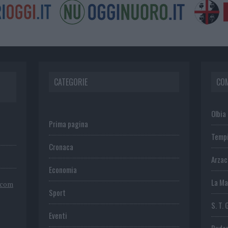
CATEGORIE
CO
Olbia
Prima pagina
Temp
Cronaca
Arza
Economia
La Ma
.com
Sport
S. T. 
Eventi