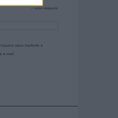
cate sul sito web!
*
campo obbligatorio
rmazioni siano trasferite a
e e-mail.