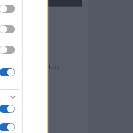
Mario Malu
Paolo Pinna
Martina Agostina Diturco
I nostri cari
I nostri cari