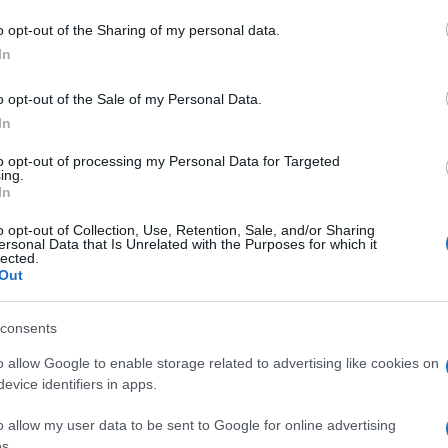
o opt-out of the Sharing of my personal data.
In
o opt-out of the Sale of my Personal Data.
dente
Prossimo articolo
In
to opt-out of processing my Personal Data for Targeted
ing.
In
o opt-out of Collection, Use, Retention, Sale, and/or Sharing
ersonal Data that Is Unrelated with the Purposes for which it
lected.
Out
consents
o allow Google to enable storage related to advertising like cookies on
evice identifiers in apps.
o allow my user data to be sent to Google for online advertising
s.