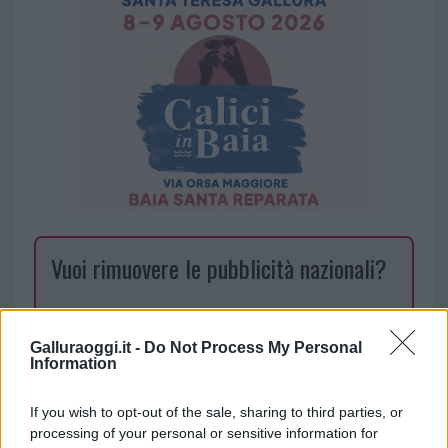
Vuoi rimuovere le pubblicità nazionali?
Puoi abbonarti a
soli € 1,10 al mese
cliccando
qui
Galluraoggi.it -
Do Not Process My Personal
Information
Sei già abbonato?
If you wish to opt-out of the sale, sharing to third parties, or
processing of your personal or sensitive information for