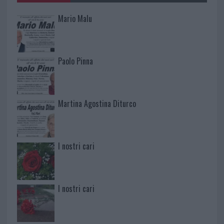
Mario Malu
Paolo Pinna
Martina Agostina Diturco
I nostri cari
I nostri cari