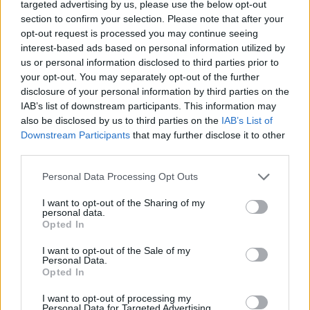
Puoi effettuare l'accesso andando nella
targeted advertising by us, please use the below opt-out
sezione
Login
dal menù del sito o
section to confirm your selection. Please note that after your
cliccando
qui
opt-out request is processed you may continue seeing
interest-based ads based on personal information utilized by
us or personal information disclosed to third parties prior to
your opt-out. You may separately opt-out of the further
TEMI:
Feriti Incidente Arzachena
disclosure of your personal information by third parties on the
Incidente Arzachena
Notizie Arzachena
IAB’s list of downstream participants. This information may
also be disclosed by us to third parties on the
IAB’s List of
Vigili Del Fuoco Arzachena
Downstream Participants
that may further disclose it to other
third parties.
Notizie in tempo reale?
Entra nel canale telegram di
Please note that this website/app uses one or more Google
Personal Data Processing Opt Outs
GalluraOggi.it
services and may gather and store information including but
not limited to your visit or usage behaviour. You may click to
I want to opt-out of the Sharing of my
personal data.
grant or deny consent to Google and its third-party tags to
Opted In
use your data for below specified purposes in below Google
consent section.
I want to opt-out of the Sale of my
Inviaci le tue segnalazioni,
Personal Data.
Opted In
i tuoi video e le tue foto
Su WhatsApp al numero +39
I want to opt-out of processing my
Personal Data for Targeted Advertising.