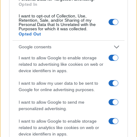
345 356 7512
Opted In
I want to opt-out of Collection, Use,
Retention, Sale, and/or Sharing of my
Personal Data that Is Unrelated with the
Purposes for which it was collected.
Opted Out
Ricevi le nostre ultime news
Google consents
da
Google News
I want to allow Google to enable storage
related to advertising like cookies on web or
device identifiers in apps.
Condividi l'articolo
I want to allow my user data to be sent to
F
T
Pi
W
S
Google for online advertising purposes.
a
w
n
h
h
I want to allow Google to send me
ce
it
te
at
a
personalized advertising.
Articolo precedente
b
te
re
s
re
Prossimo articolo
I want to allow Google to enable storage
o
r
st
A
related to analytics like cookies on web or
device identifiers in apps.