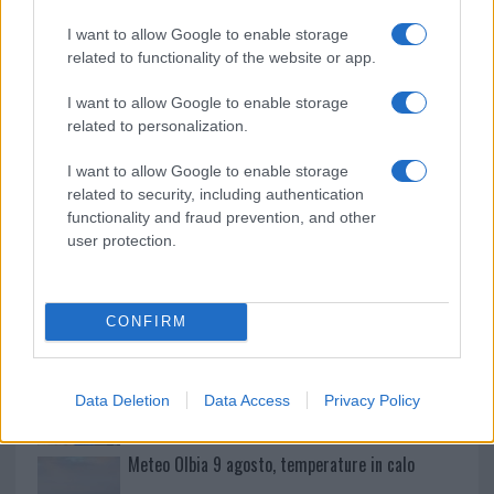
o
p
NOTIZIE RECENTI
k
p
I want to allow Google to enable storage
related to functionality of the website or app.
Tre milioni di euro dalla Provincia Gallura per
I want to allow Google to enable storage
nuove aule nelle scuole di Olbia
related to personalization.
I want to allow Google to enable storage
Incidente sulla provinciale 125, paura tra Olbia e
related to security, including authentication
Arzachena
functionality and fraud prevention, and other
user protection.
Incidente sulla strada provinciale ad Arzachena,
un ferito
CONFIRM
Sangue, musica e solidarietà con Avis Olbia al
Delta Center
Data Deletion
Data Access
Privacy Policy
Meteo Olbia 9 agosto, temperature in calo