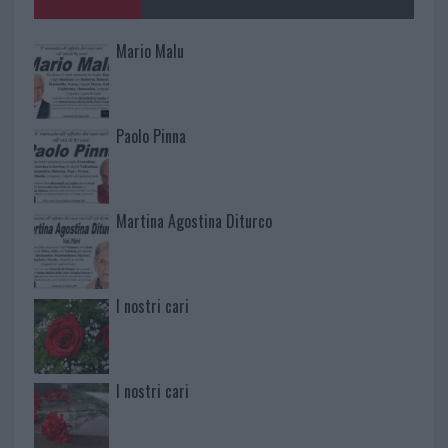
Mario Malu
Paolo Pinna
Martina Agostina Diturco
I nostri cari
I nostri cari