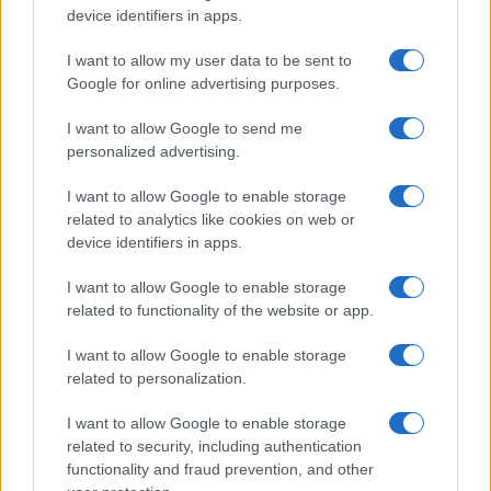
o
p
device identifiers in apps.
NOTIZIE RECENTI
k
p
I want to allow my user data to be sent to
Google for online advertising purposes.
Sangue, musica e solidarietà con Avis Olbia al
I want to allow Google to send me
Delta Center
personalized advertising.
Meteo Olbia 9 agosto, temperature in calo
I want to allow Google to enable storage
related to analytics like cookies on web or
device identifiers in apps.
I want to allow Google to enable storage
Salmo finisce in ospedale a Catania, ma il tour
related to functionality of the website or app.
va avanti: “Sicilia, ci sono”
I want to allow Google to enable storage
related to personalization.
Jovanotti, Gabry Ponte e Alfa: Olbia ombelico del
mondo per una notte
I want to allow Google to enable storage
related to security, including authentication
functionality and fraud prevention, and other
Giorgia Meloni a La Maddalena, la vicesindaco: