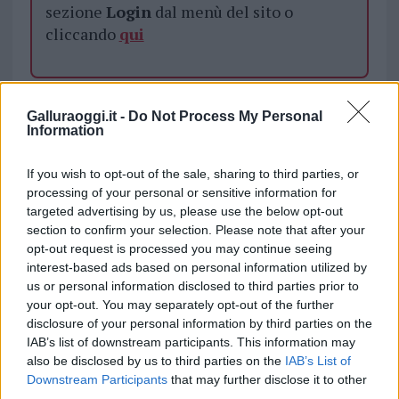
sezione
Login
dal menù del sito o
cliccando
qui
TEMI:
Budoni Notizie
Carabinieri Siniscola
Galluraoggi.it -
Do Not Process My Personal
Notizie Budoni
Notizie Sardegna
Violenza Budoni
Information
Violenza Di Genere Budoni
Violenza Sulle Donne Budoni
If you wish to opt-out of the sale, sharing to third parties, or
processing of your personal or sensitive information for
Notizie in tempo reale?
targeted advertising by us, please use the below opt-out
section to confirm your selection. Please note that after your
Entra nel canale telegram di
opt-out request is processed you may continue seeing
GalluraOggi.it
interest-based ads based on personal information utilized by
us or personal information disclosed to third parties prior to
your opt-out. You may separately opt-out of the further
disclosure of your personal information by third parties on the
IAB’s list of downstream participants. This information may
Inviaci le tue segnalazioni,
also be disclosed by us to third parties on the
IAB’s List of
i tuoi video e le tue foto
Downstream Participants
that may further disclose it to other
Su WhatsApp al numero +39
third parties.