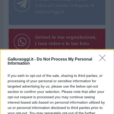
Entra nel canale telegram di
GalluraOggi.it
Inviaci le tue segnalazioni,
i tuoi video e le tue foto
Su WhatsApp al numero +39
345 356 7512
Galluraoggi.it -
Do Not Process My Personal
Information
If you wish to opt-out of the sale, sharing to third parties, or
processing of your personal or sensitive information for
Ricevi le nostre ultime news
targeted advertising by us, please use the below opt-out
section to confirm your selection. Please note that after your
opt-out request is processed you may continue seeing
da
Google News
interest-based ads based on personal information utilized by
us or personal information disclosed to third parties prior to
your opt-out. You may separately opt-out of the further