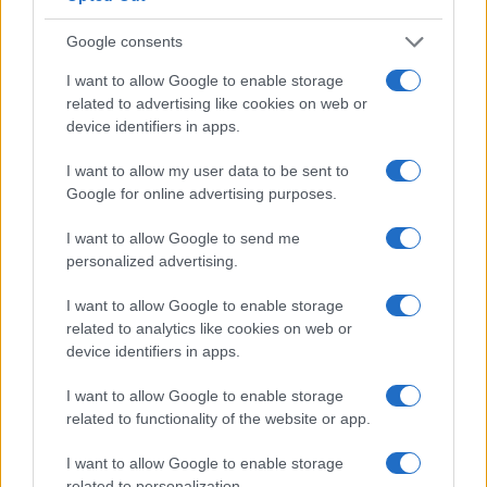
Calangianus, dopo le polemiche il centro
Google consents
accoglienza minori chiude
I want to allow Google to enable storage
related to advertising like cookies on web or
Olbia, divieto di sosta contro spaccio e degrado:
device identifiers in apps.
esplode la protesta
I want to allow my user data to be sent to
Google for online advertising purposes.
Pausa caffè impeccabile: come scegliere la
soluzione ideale per la casa e l’ufficio
I want to allow Google to send me
personalized advertising.
Monte Pino, la fine di un lungo dolore: storia e
I want to allow Google to enable storage
rinascita della strada che segnò la Gallura
related to analytics like cookies on web or
device identifiers in apps.
Raid nelle campagne di Berchidda, rischio per
I want to allow Google to enable storage
la rete elettrica
related to functionality of the website or app.
I want to allow Google to enable storage
related to personalization.