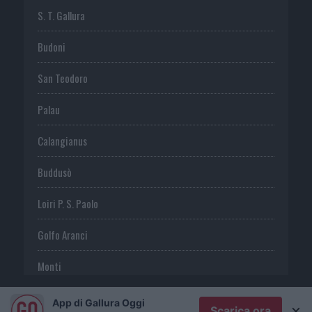
S. T. Gallura
Budoni
San Teodoro
Palau
Calangianus
Buddusò
Loiri P. S. Paolo
Golfo Aranci
Monti
Telti
App di Gallura Oggi
×
Scarica ora