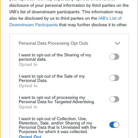
Condividi l'articolo
disclosure of your personal information by third parties on the
IAB’s list of downstream participants. This information may
F
T
Pi
W
S
also be disclosed by us to third parties on the
IAB’s List of
Downstream Participants
that may further disclose it to other
a
w
n
h
h
third parties.
ce
it
te
at
a
Articolo precedente
Please note that this website/app uses one or more Google
Personal Data Processing Opt Outs
b
te
re
s
re
Prossimo articolo
services and may gather and store information including but
not limited to your visit or usage behaviour. You may click to
I want to opt-out of the Sharing of my
o
r
st
A
personal data.
grant or deny consent to Google and its third-party tags to
Opted In
o
p
use your data for below specified purposes in below Google
NOTIZIE RECENTI
consent section.
k
p
I want to opt-out of the Sale of my
Personal Data.
Opted In
Le previsioni meteo per il weekend a Olbia e in
I want to opt-out of processing my
Gallura
Personal Data for Targeted Advertising.
Opted In
Michelle Hunziker in Gallura, bella anche dal
I want to opt-out of Collection, Use,
Retention, Sale, and/or Sharing of my
vivo: un amico vip svela come fa
Personal Data that Is Unrelated with the
Purposes for which it was collected.
Opted Out