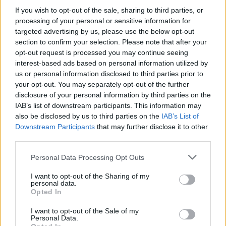
b
te
re
s
re
Prossimo articolo
If you wish to opt-out of the sale, sharing to third parties, or
o
r
st
A
processing of your personal or sensitive information for
targeted advertising by us, please use the below opt-out
o
p
section to confirm your selection. Please note that after your
NOTIZIE RECENTI
k
p
opt-out request is processed you may continue seeing
interest-based ads based on personal information utilized by
us or personal information disclosed to third parties prior to
“Sul filo del discorso”: sold out ad Olbia per il
your opt-out. You may separately opt-out of the further
reading su Atzeni
disclosure of your personal information by third parties on the
IAB’s list of downstream participants. This information may
also be disclosed by us to third parties on the
IAB’s List of
La Maddalena, festa per i 30 anni del Diving
Downstream Participants
that may further disclose it to other
center di Tegge
third parties.
Please note that this website/app uses one or more Google
Personal Data Processing Opt Outs
Esce di strada con l’auto ad Arzachena: ferito il
services and may gather and store information including but
not limited to your visit or usage behaviour. You may click to
I want to opt-out of the Sharing of my
conducente
personal data.
grant or deny consent to Google and its third-party tags to
Opted In
use your data for below specified purposes in below Google
Turiste si perdono a Tavolara: salvate dai vigili
consent section.
I want to opt-out of the Sale of my
Personal Data.
del fuoco