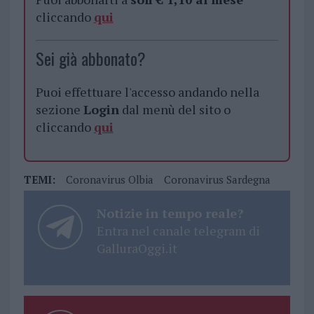
cliccando
qui
Sei già abbonato?
Puoi effettuare l'accesso andando nella
sezione
Login
dal menù del sito o
cliccando
qui
TEMI:
Coronavirus Olbia
Coronavirus Sardegna
Notizie in tempo reale?
Entra nel canale telegram di
GalluraOggi.it