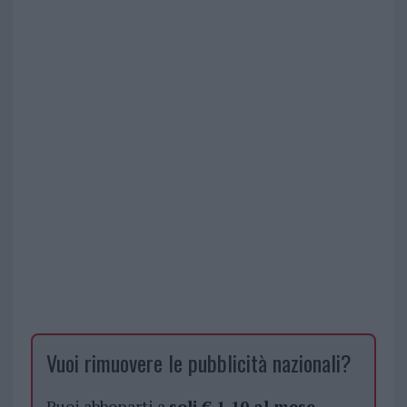
Vuoi rimuovere le pubblicità nazionali?
Puoi abbonarti a
soli € 1,10 al mese