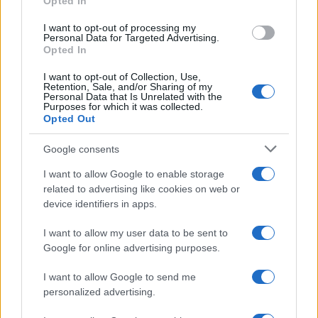
Opted In
I want to opt-out of processing my
Meteo Olbia 6 agosto, migliora il tempo in
Personal Data for Targeted Advertising.
Opted In
Gallura
I want to opt-out of Collection, Use,
Retention, Sale, and/or Sharing of my
Incidente Olbia, poliziotto in vacanza salva 6
Personal Data that Is Unrelated with the
Purposes for which it was collected.
persone: due bimbi tra i feriti
Opted Out
Google consents
Red Valley Festival, musica no-stop a Olbia fino
alle 5
I want to allow Google to enable storage
related to advertising like cookies on web or
device identifiers in apps.
I want to allow my user data to be sent to
Google for online advertising purposes.
I want to allow Google to send me
personalized advertising.