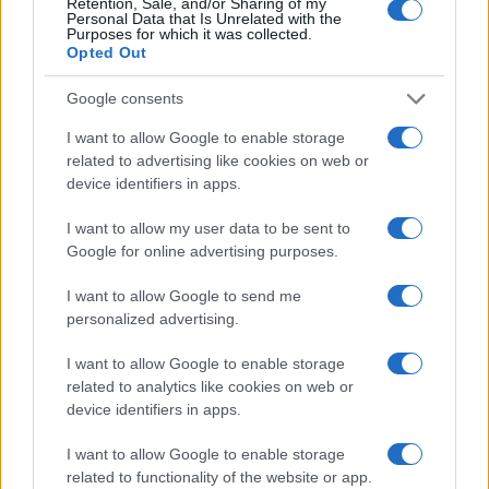
Retention, Sale, and/or Sharing of my
Personal Data that Is Unrelated with the
Notizie Alghero
Notizie Olbia
Silvio Pippobello
Purposes for which it was collected.
Opted Out
Valeria Rebasti
Volotea Sardegna
Google consents
Inviaci le tue segnalazioni,
i tuoi video e le tue foto
I want to allow Google to enable storage
Su WhatsApp al numero +39
related to advertising like cookies on web or
device identifiers in apps.
345 356 7512
I want to allow my user data to be sent to
Google for online advertising purposes.
Notizie in tempo reale?
I want to allow Google to send me
personalized advertising.
Entra nel canale telegram di
GalluraOggi.it
I want to allow Google to enable storage
related to analytics like cookies on web or
device identifiers in apps.
I want to allow Google to enable storage
Ricevi le nostre ultime news
related to functionality of the website or app.