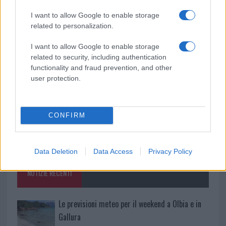
I want to allow Google to enable storage
da
Google News
related to personalization.
I want to allow Google to enable storage
related to security, including authentication
Condividi l'articolo
functionality and fraud prevention, and other
user protection.
F
T
Pi
W
S
a
w
n
h
h
ce
it
te
at
a
CONFIRM
Articolo precedente
b
te
re
s
re
Prossimo articolo
o
r
st
A
Data Deletion
Data Access
Privacy Policy
o
p
NOTIZIE RECENTI
k
p
Le previsioni meteo per il weekend a Olbia e in
Gallura