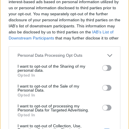
interest-based ads based on personal information utilized by
us or personal information disclosed to third parties prior to
your opt-out. You may separately opt-out of the further
disclosure of your personal information by third parties on the
IAB’s list of downstream participants. This information may
also be disclosed by us to third parties on the
IAB’s List of
Downstream Participants
that may further disclose it to other
Vuoi rimuovere le pubblicità nazionali?
third parties.
Puoi abbonarti a
soli € 1,10 al mese
Please note that this website/app uses one or more Google
Personal Data Processing Opt Outs
services and may gather and store information including but
cliccando
qui
not limited to your visit or usage behaviour. You may click to
I want to opt-out of the Sharing of my
personal data.
grant or deny consent to Google and its third-party tags to
Opted In
Sei già abbonato?
use your data for below specified purposes in below Google
consent section.
I want to opt-out of the Sale of my
Personal Data.
Puoi effettuare l'accesso andando nella
Opted In
sezione
Login
dal menù del sito o
I want to opt-out of processing my
cliccando
qui
Personal Data for Targeted Advertising.
Opted In
I want to opt-out of Collection, Use,
TEMI:
Aeroporto Alghero
Aeroporto Olbia