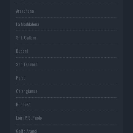
Arzachena
La Maddalena
S. T. Gallura
Budoni
San Teodoro
Palau
Calangianus
Buddusò
Loiri P. S. Paolo
Golfo Aranci