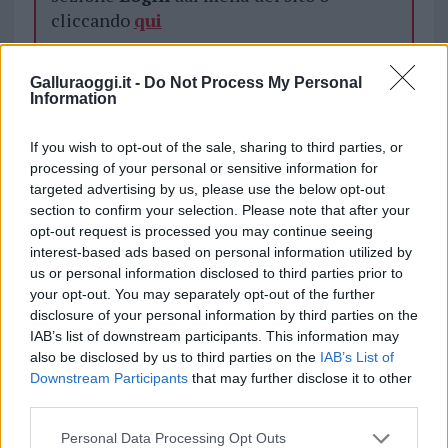
cliccando
qui
Galluraoggi.it -
Do Not Process My Personal
TEMI:
Mater Olbia
Information
Inviaci le tue segnalazioni,
If you wish to opt-out of the sale, sharing to third parties, or
i tuoi video e le tue foto
processing of your personal or sensitive information for
targeted advertising by us, please use the below opt-out
Su WhatsApp al numero +39
section to confirm your selection. Please note that after your
345 356 7512
opt-out request is processed you may continue seeing
interest-based ads based on personal information utilized by
us or personal information disclosed to third parties prior to
your opt-out. You may separately opt-out of the further
Notizie in tempo reale?
disclosure of your personal information by third parties on the
IAB’s list of downstream participants. This information may
Entra nel canale telegram di
also be disclosed by us to third parties on the
IAB’s List of
GalluraOggi.it
Downstream Participants
that may further disclose it to other
third parties.
Please note that this website/app uses one or more Google
Personal Data Processing Opt Outs