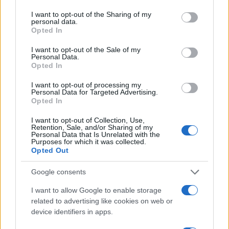
services and may gather and store information including but
not limited to your visit or usage behaviour. You may click to
I want to opt-out of the Sharing of my
Ricevi le nostre ultime news
personal data.
grant or deny consent to Google and its third-party tags to
Opted In
use your data for below specified purposes in below Google
da
Google News
consent section.
I want to opt-out of the Sale of my
Personal Data.
Opted In
Condividi l'articolo
I want to opt-out of processing my
Personal Data for Targeted Advertising.
Opted In
F
T
Pi
W
S
a
w
n
h
h
I want to opt-out of Collection, Use,
Retention, Sale, and/or Sharing of my
Personal Data that Is Unrelated with the
ce
it
te
at
a
Purposes for which it was collected.
Articolo precedente
Opted Out
b
te
re
s
re
Prossimo articolo
o
r
st
A
Google consents
o
p
I want to allow Google to enable storage
NOTIZIE RECENTI
k
p
related to advertising like cookies on web or
device identifiers in apps.
Le previsioni meteo per il weekend a Olbia e in