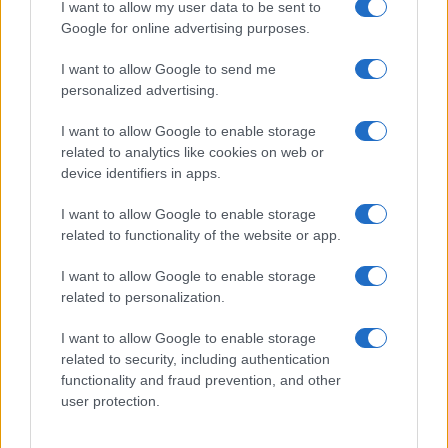
I want to allow my user data to be sent to
Gallura
Google for online advertising purposes.
I want to allow Google to send me
Michelle Hunziker in Gallura, bella anche dal
personalized advertising.
vivo: un amico vip svela come fa
I want to allow Google to enable storage
related to analytics like cookies on web or
Calangianus, dopo le polemiche il centro
device identifiers in apps.
accoglienza minori chiude
I want to allow Google to enable storage
related to functionality of the website or app.
Olbia, divieto di sosta contro spaccio e degrado:
I want to allow Google to enable storage
esplode la protesta
related to personalization.
Pausa caffè impeccabile: come scegliere la
I want to allow Google to enable storage
related to security, including authentication
soluzione ideale per la casa e l’ufficio
functionality and fraud prevention, and other
user protection.
Monte Pino, la fine di un lungo dolore: storia e