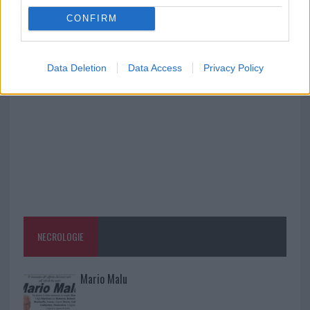
rinascita della strada che segnò la Gallura
CONFIRM
Raid nelle campagne di Berchidda, rischio per
la rete elettrica
Data Deletion
Data Access
Privacy Policy
NECROLOGIE
Mario Malu