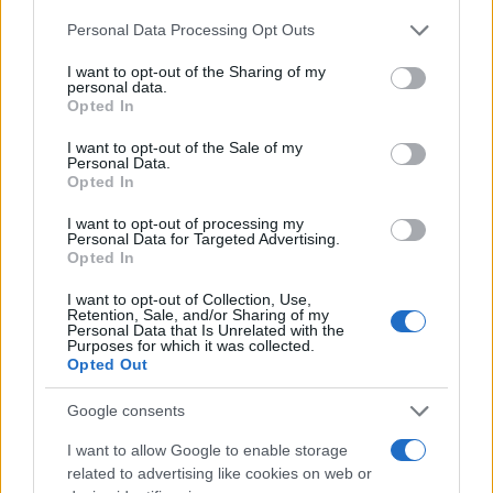
sezione
Login
dal menù del sito o
Please note that this website/app uses one or more Google
Personal Data Processing Opt Outs
cliccando
qui
services and may gather and store information including but
not limited to your visit or usage behaviour. You may click to
I want to opt-out of the Sharing of my
personal data.
grant or deny consent to Google and its third-party tags to
Opted In
use your data for below specified purposes in below Google
TEMI:
Bookolica
Bookolica Festival
consent section.
I want to opt-out of the Sale of my
Bookolica Tempio
Bookolica Tempio Pausania
Personal Data.
Opted In
Notizie Tempio
I want to opt-out of processing my
Notizie in tempo reale?
Personal Data for Targeted Advertising.
Opted In
Entra nel canale telegram di
GalluraOggi.it
I want to opt-out of Collection, Use,
Retention, Sale, and/or Sharing of my
Personal Data that Is Unrelated with the
Purposes for which it was collected.
Opted Out
Inviaci le tue segnalazioni,
Google consents
i tuoi video e le tue foto
I want to allow Google to enable storage
Su WhatsApp al numero +39
related to advertising like cookies on web or
345 356 7512