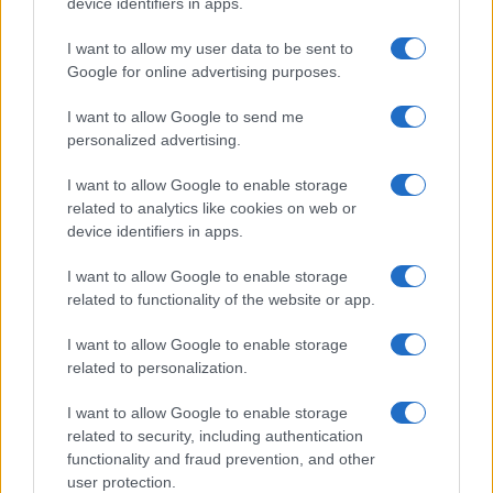
device identifiers in apps.
I want to allow my user data to be sent to
Google for online advertising purposes.
Ricevi le nostre ultime news
I want to allow Google to send me
personalized advertising.
da
Google News
I want to allow Google to enable storage
related to analytics like cookies on web or
device identifiers in apps.
Condividi l'articolo
I want to allow Google to enable storage
related to functionality of the website or app.
F
T
Pi
W
S
a
w
n
h
h
I want to allow Google to enable storage
related to personalization.
ce
it
te
at
a
Articolo precedente
b
te
re
s
re
I want to allow Google to enable storage
Prossimo articolo
related to security, including authentication
o
r
st
A
functionality and fraud prevention, and other
o
p
user protection.