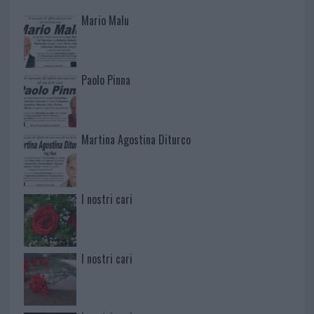
Mario Malu
Paolo Pinna
Martina Agostina Diturco
I nostri cari
I nostri cari