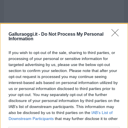
Galluraoggi.it -
Do Not Process My Personal
Information
If you wish to opt-out of the sale, sharing to third parties, or
processing of your personal or sensitive information for
targeted advertising by us, please use the below opt-out
section to confirm your selection. Please note that after your
Vuoi rimuovere le pubblicità nazionali?
opt-out request is processed you may continue seeing
interest-based ads based on personal information utilized by
Puoi abbonarti a
soli € 1,10 al mese
us or personal information disclosed to third parties prior to
cliccando
qui
your opt-out. You may separately opt-out of the further
disclosure of your personal information by third parties on the
IAB’s list of downstream participants. This information may
Sei già abbonato?
also be disclosed by us to third parties on the
IAB’s List of
Downstream Participants
that may further disclose it to other
third parties.
Puoi effettuare l'accesso andando nella