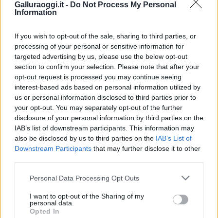
Migliori cliniche di estetica medicale avanzata
Galluraoggi.it -
Do Not Process My Personal
Information
in Europa: classifica dei 5 centri di riferimento
pe…
If you wish to opt-out of the sale, sharing to third parties, or
Incendi, a San Pasquale arriva il Campo Base:
processing of your personal or sensitive information for
targeted advertising by us, please use the below opt-out
l’inaugurazione
section to confirm your selection. Please note that after your
opt-out request is processed you may continue seeing
Andrea Mura conquista Palau: grande
interest-based ads based on personal information utilized by
us or personal information disclosed to third parties prior to
partecipazione per il suo racconto
your opt-out. You may separately opt-out of the further
disclosure of your personal information by third parties on the
IAB’s list of downstream participants. This information may
Calangianus, allarme sul centro accoglienza
also be disclosed by us to third parties on the
IAB’s List of
minori, Albieri: “Episodi gravissimi”
Downstream Participants
that may further disclose it to other
third parties.
Gallura, finti clienti svuotano le suite: furto da
Please note that this website/app uses one or more Google
Personal Data Processing Opt Outs
50mila nel resort
services and may gather and store information including but
not limited to your visit or usage behaviour. You may click to
I want to opt-out of the Sharing of my
personal data.
grant or deny consent to Google and its third-party tags to
Meteo Olbia 7 agosto, sole e caldo tornano
Opted In
use your data for below specified purposes in below Google