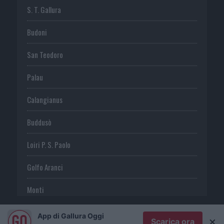
S. T. Gallura
Budoni
San Teodoro
Palau
Calangianus
Buddusò
Loiri P. S. Paolo
Golfo Aranci
Monti
Telti
App di Gallura Oggi
×
Scarica ora