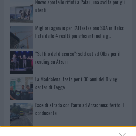
Nuovo sportello rifiuti a Palau, una svolta per gli
utenti
Migliori agenzie per l’Attestazione SOA in Italia:
lista delle 4 realtà più efficienti nella g…
“Sul filo del discorso”: sold out ad Olbia per il
reading su Atzeni
La Maddalena, festa per i 30 anni del Diving
center di Tegge
Esce di strada con l’auto ad Arzachena: ferito il
conducente
Turiste si perdono a Tavolara: salvate dai vigili