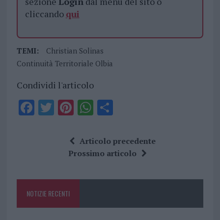
sezione
Login
dal menù del sito o
cliccando
qui
TEMI:
Christian Solinas
Continuità Territoriale Olbia
Condividi l'articolo
F
T
Pi
W
S
a
w
n
h
h
ce
it
te
at
a
Articolo precedente
b
te
re
s
re
Prossimo articolo
o
r
st
A
o
p
NOTIZIE RECENTI
k
p