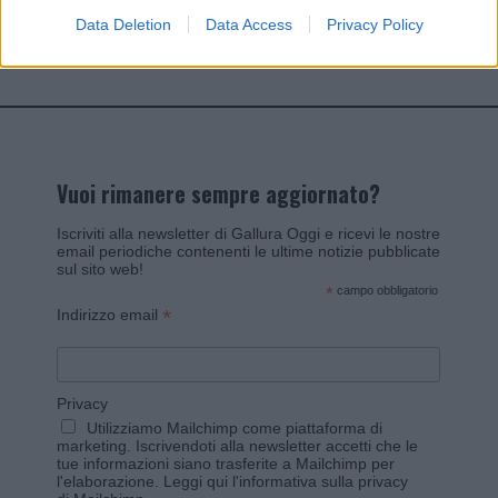
Data Deletion
Data Access
Privacy Policy
Invia un Comunicato Stampa
|
Pubblicità
|
Segnala
Vuoi rimanere sempre aggiornato?
Iscriviti alla newsletter di Gallura Oggi e ricevi le nostre
email periodiche contenenti le ultime notizie pubblicate
sul sito web!
*
campo obbligatorio
*
Indirizzo email
Privacy
Utilizziamo Mailchimp come piattaforma di
marketing. Iscrivendoti alla newsletter accetti che le
tue informazioni siano trasferite a Mailchimp per
l'elaborazione.
Leggi qui l'informativa sulla privacy