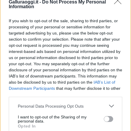
del fuoco
Galluraoggi.it -
Do Not Process My Personal
Information
Meteo Olbia 6 agosto, migliora il tempo in
If you wish to opt-out of the sale, sharing to third parties, or
Gallura
processing of your personal or sensitive information for
targeted advertising by us, please use the below opt-out
section to confirm your selection. Please note that after your
opt-out request is processed you may continue seeing
interest-based ads based on personal information utilized by
us or personal information disclosed to third parties prior to
your opt-out. You may separately opt-out of the further
disclosure of your personal information by third parties on the
IAB’s list of downstream participants. This information may
also be disclosed by us to third parties on the
IAB’s List of
Downstream Participants
that may further disclose it to other
third parties.
NECROLOGIE
Please note that this website/app uses one or more Google
Personal Data Processing Opt Outs
services and may gather and store information including but
not limited to your visit or usage behaviour. You may click to
I want to opt-out of the Sharing of my
Mario Malu
personal data.
grant or deny consent to Google and its third-party tags to
Opted In
use your data for below specified purposes in below Google