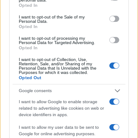
Auto prende fuoco sulla strada statale 125 a
grant or deny consent to Google and its third-party tags to
Opted In
Olbia, cosa è successo
use your data for below specified purposes in below Google
consent section.
I want to opt-out of the Sale of my
Personal Data.
Incidente sulla 125 a Olbia, due auto coinvolte:
Opted In
danni ingenti
I want to opt-out of processing my
Personal Data for Targeted Advertising.
Opted In
Auto finisce contro un muretto, un ferito ad
Arzachena
I want to opt-out of Collection, Use,
Retention, Sale, and/or Sharing of my
Personal Data that Is Unrelated with the
Purposes for which it was collected.
Incidente a Baia Sardinia, scontro tra auto e
Opted Out
moto: un ferito
Google consents
I want to allow Google to enable storage
Olbia, le previsioni meteo per lunedì 10 agosto
related to advertising like cookies on web or
2026
device identifiers in apps.
I want to allow my user data to be sent to
Le ultime offerte di lavoro a Olbia e in Gallura
Google for online advertising purposes.