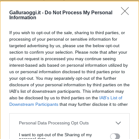
da
Google News
Galluraoggi.it -
Do Not Process My Personal
Information
Condividi l'articolo
If you wish to opt-out of the sale, sharing to third parties, or
F
T
Pi
W
S
processing of your personal or sensitive information for
targeted advertising by us, please use the below opt-out
a
w
n
h
h
section to confirm your selection. Please note that after your
ce
it
te
at
a
opt-out request is processed you may continue seeing
Articolo precedente
interest-based ads based on personal information utilized by
b
te
re
s
re
Prossimo articolo
us or personal information disclosed to third parties prior to
o
r
st
A
your opt-out. You may separately opt-out of the further
disclosure of your personal information by third parties on the
o
p
IAB’s list of downstream participants. This information may
NOTIZIE RECENTI
k
p
also be disclosed by us to third parties on the
IAB’s List of
Downstream Participants
that may further disclose it to other
third parties.
Rapina a Porto Rotondo, due uomini fermati dai
carabinieri
Please note that this website/app uses one or more Google
Personal Data Processing Opt Outs
services and may gather and store information including but
not limited to your visit or usage behaviour. You may click to
I want to opt-out of the Sharing of my
personal data.