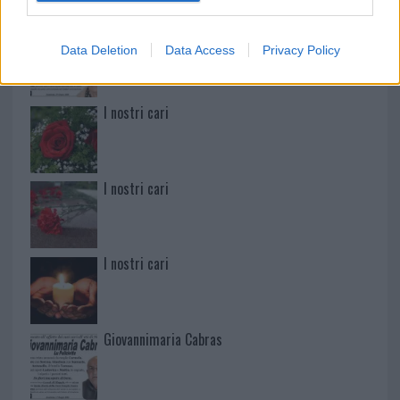
Martina Agostina Diturco
Data Deletion
Data Access
Privacy Policy
I nostri cari
I nostri cari
I nostri cari
Giovannimaria Cabras