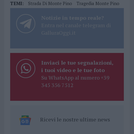
TEMI:
Strada Di Monte Pino
Tragedia Monte Pino
Notizie in tempo reale?
Entra nel canale telegram di
GalluraOggi.it
Inviaci le tue segnalazioni,
i tuoi video e le tue foto
Su WhatsApp al numero +39
345 356 7512
Ricevi le nostre ultime news