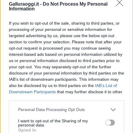
Galluraoggi.it -
Do Not Process My Personal
Film internazionale, casting per comparse in
Information
Costa Smeralda
If you wish to opt-out of the sale, sharing to third parties, or
processing of your personal or sensitive information for
Porto Rotondo ospita la grande sfida della vela
targeted advertising by us, please use the below opt-out
nell’estate 2026
section to confirm your selection. Please note that after your
opt-out request is processed you may continue seeing
interest-based ads based on personal information utilized by
Controlli all’aeroporto di Olbia, sequestrati
us or personal information disclosed to third parties prior to
caviale e sabbia rubata
your opt-out. You may separately opt-out of the further
disclosure of your personal information by third parties on the
IAB’s list of downstream participants. This information may
Migliori cliniche di estetica medicale avanzata
also be disclosed by us to third parties on the
IAB’s List of
in Europa: classifica dei 5 centri di riferimento
Downstream Participants
that may further disclose it to other
pe…
third parties.
Incendi, a San Pasquale arriva il Campo Base:
Please note that this website/app uses one or more Google
Personal Data Processing Opt Outs
l’inaugurazione
services and may gather and store information including but
not limited to your visit or usage behaviour. You may click to
I want to opt-out of the Sharing of my
personal data.
grant or deny consent to Google and its third-party tags to
Opted In
Andrea Mura conquista Palau: grande