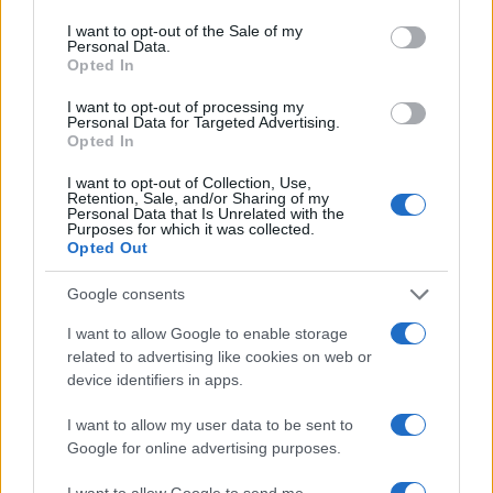
use your data for below specified purposes in below Google
partecipazione per il suo racconto
consent section.
I want to opt-out of the Sale of my
Personal Data.
Opted In
Calangianus, allarme sul centro accoglienza
I want to opt-out of processing my
minori, Albieri: “Episodi gravissimi”
Personal Data for Targeted Advertising.
Opted In
I want to opt-out of Collection, Use,
Retention, Sale, and/or Sharing of my
Personal Data that Is Unrelated with the
Purposes for which it was collected.
Opted Out
Google consents
I want to allow Google to enable storage
related to advertising like cookies on web or
device identifiers in apps.
NECROLOGIE
I want to allow my user data to be sent to
Google for online advertising purposes.
Mario Malu
I want to allow Google to send me