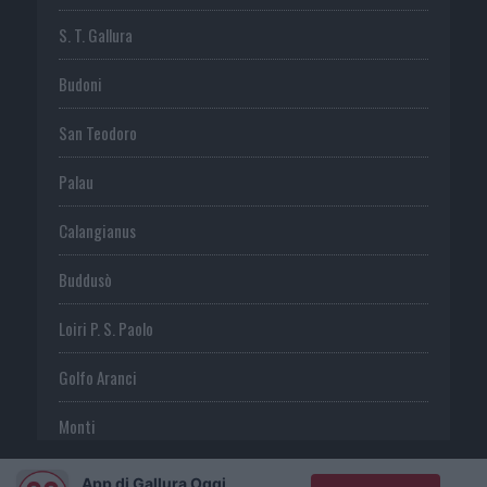
S. T. Gallura
Budoni
San Teodoro
Palau
Calangianus
Buddusò
Loiri P. S. Paolo
Golfo Aranci
Monti
Telti
App di Gallura Oggi