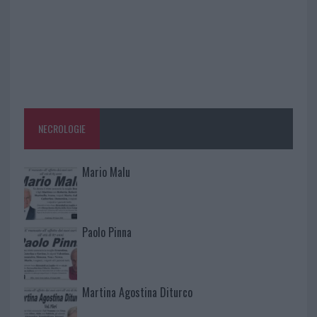
NECROLOGIE
Mario Malu
Paolo Pinna
Martina Agostina Diturco