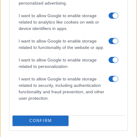
Condividi l'articolo
personalized advertising.
F
T
Pi
W
S
I want to allow Google to enable storage
a
w
n
h
h
related to analytics like cookies on web or
device identifiers in apps.
ce
it
te
at
a
Articolo precedente
I want to allow Google to enable storage
b
te
re
s
re
Prossimo articolo
related to functionality of the website or app.
o
r
st
A
I want to allow Google to enable storage
o
p
related to personalization.
NOTIZIE RECENTI
k
p
I want to allow Google to enable storage
related to security, including authentication
Le previsioni meteo per il weekend a Olbia e in
functionality and fraud prevention, and other
Gallura
user protection.
Michelle Hunziker in Gallura, bella anche dal
vivo: un amico vip svela come fa
CONFIRM