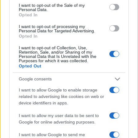
i tuoi video e le tue foto
consent section.
I want to opt-out of the Sale of my
Su WhatsApp al numero +39
Personal Data.
Opted In
345 356 7512
I want to opt-out of processing my
Personal Data for Targeted Advertising.
Opted In
Notizie in tempo reale?
I want to opt-out of Collection, Use,
Retention, Sale, and/or Sharing of my
Entra nel canale telegram di
Personal Data that Is Unrelated with the
Purposes for which it was collected.
GalluraOggi.it
Opted Out
Google consents
I want to allow Google to enable storage
related to advertising like cookies on web or
Ricevi le nostre ultime news
device identifiers in apps.
da
Google News
I want to allow my user data to be sent to
Google for online advertising purposes.
I want to allow Google to send me