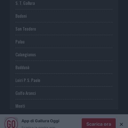
S. T. Gallura
Budoni
San Teodoro
Palau
Calangianus
Buddusò
Loiri P. S. Paolo
Golfo Aranci
Monti
Telti
App di Gallura Oggi
×
Scarica ora
Scarica la nostra app