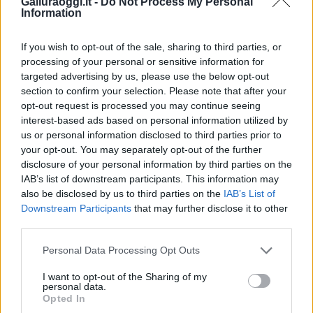
Galluraoggi.it -
Do Not Process My Personal
Information
Vuoi rimuovere le pubblicità nazionali?
If you wish to opt-out of the sale, sharing to third parties, or
processing of your personal or sensitive information for
Puoi abbonarti a
soli € 1,10 al mese
targeted advertising by us, please use the below opt-out
cliccando
qui
section to confirm your selection. Please note that after your
opt-out request is processed you may continue seeing
interest-based ads based on personal information utilized by
Sei già abbonato?
us or personal information disclosed to third parties prior to
your opt-out. You may separately opt-out of the further
Puoi effettuare l'accesso andando nella
disclosure of your personal information by third parties on the
sezione
Login
dal menù del sito o
IAB’s list of downstream participants. This information may
also be disclosed by us to third parties on the
IAB’s List of
cliccando
qui
Downstream Participants
that may further disclose it to other
third parties.
Please note that this website/app uses one or more Google
TEMI:
Comune Olbia
Elezioni Comunali Olbia
Personal Data Processing Opt Outs
services and may gather and store information including but
Notizie Olbia
Settimo Nizzi
not limited to your visit or usage behaviour. You may click to
I want to opt-out of the Sharing of my
personal data.
grant or deny consent to Google and its third-party tags to
Opted In
Inviaci le tue segnalazioni,
use your data for below specified purposes in below Google