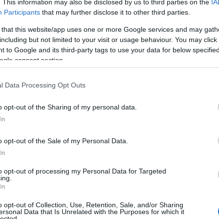
ilvia allo +39 379 198 0407;
. This information may also be disclosed by us to third parties on the
IA
Participants
that may further disclose it to other third parties.
neta Sant’Anna–
Fitness in Natura
, a cura di
 that this website/app uses one or more Google services and may gath
including but not limited to your visit or usage behaviour. You may click 
i.
Attività solo su prenotazione, contattare
 to Google and its third-party tags to use your data for below specifi
ogle consent section.
 –
mercatino locale con i migliori prodotti
l Data Processing Opt Outs
o opt-out of the Sharing of my personal data.
In
tos, vicino alla Pista Jolly Park –
Lezioni di
sto meraviglioso sport con gli Istruttori della
o opt-out of the Sale of my Personal Data.
In
del. Lezioni aperte a tutti i bambini e i
 i 18 anni;
to opt-out of processing my Personal Data for Targeted
ing.
In
Pineta “Sa Playa” –
Rigenera mente, corpo e
o opt-out of Collection, Use, Retention, Sale, and/or Sharing
 Yoga e tamburo sciamanico con Roxy e
ersonal Data that Is Unrelated with the Purposes for which it
lected.