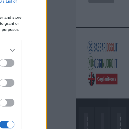
B’s List of
er and store
to grant or
ed purposes
D
C
C
I
A
O