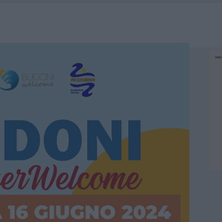
HE IL CENTRO ACCOGLIENZA MINORI CHIUDE
RO SPACCIO E DEGRADO: ESPLODE LA PROTESTA
SCEGLIERE LA SOLUZIONE IDEALE PER LA CASA E L’UFFICIO
KEND A OLBIA E IN GALLURA