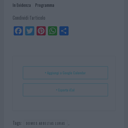
In Evidenza
Programma
Condividi l'articolo
Fa
Tw
Pi
W
Sh
ce
itt
nt
ha
ar
bo
er
er
ts
e
ok
es
Ap
t
p
+ Aggiungi a Google Calendar
+ Esporta iCal
Tags:
,
DOMOS ABBELTAS LURAS