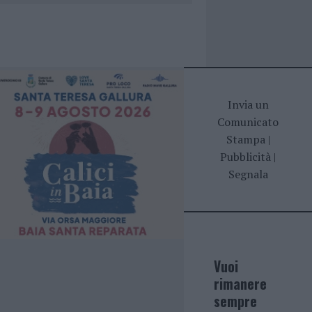
Invia un
Comunicato
Stampa
|
Pubblicità
|
Segnala
Vuoi
rimanere
sempre