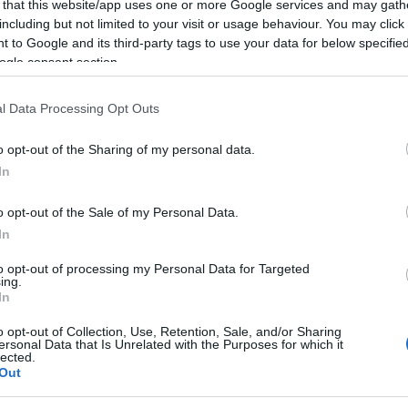
 that this website/app uses one or more Google services and may gath
including but not limited to your visit or usage behaviour. You may click 
 to Google and its third-party tags to use your data for below specifi
ogle consent section.
i affiancare gli adulti nel difficile compito di
coli verso la vita. Un compito oggi reso
l Data Processing Opt Outs
zionale, maggiore rispetto al passato, per via
o opt-out of the Sharing of my personal data.
sempre più frenetico.
In
 richiesto da molti nostri concittadini, è
o opt-out of the Sale of my Personal Data.
re soprattutto per coloro che rivestono
In
 Giusy Pittalis, consigliera di maggioranza
to opt-out of processing my Personal Data for Targeted
ing.
mo in un’epoca dove tale ruolo subisce
In
ollecitazioni dal mondo che ci circonda, a
o opt-out of Collection, Use, Retention, Sale, and/or Sharing
ersonal Data that Is Unrelated with the Purposes for which it
 dei media che deviano il vero modello
lected.
Out
uesto l’esperienza e la professionalità nel