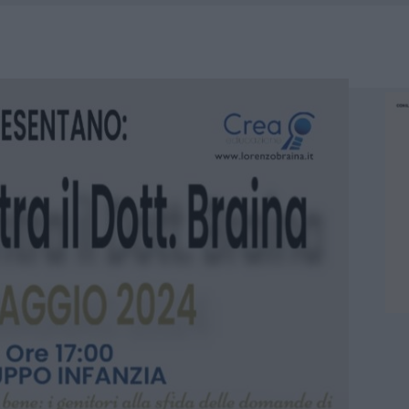
RO SPACCIO E DEGRADO: ESPLODE LA PROTESTA
SCEGLIERE LA SOLUZIONE IDEALE PER LA CASA E L’UFFICIO
GO DOLORE: STORIA E RINASCITA DELLA STRADA CHE SEGNÒ LA GALLURA
 BELLA ANCHE DAL VIVO: UN AMICO VIP SVELA COME FA