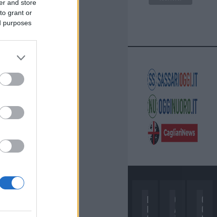
er and store
to grant or
ed purposes
D
C
C
I
A
O