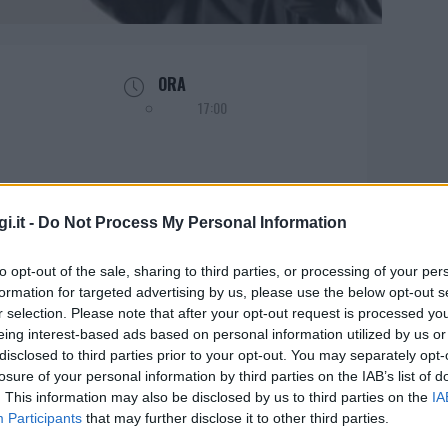
ORA
17:00
i.it -
Do Not Process My Personal Information
a a Luras
to opt-out of the sale, sharing to third parties, or processing of your per
formation for targeted advertising by us, please use the below opt-out s
r selection. Please note that after your opt-out request is processed y
eing interest-based ads based on personal information utilized by us or
ovedì 23 maggio alle 17 presso il parco
disclosed to third parties prior to your opt-out. You may separately opt-
losure of your personal information by third parties on the IAB’s list of
zato dal Comune di Luras e ha come temi
. This information may also be disclosed by us to third parties on the
IA
enza. Protagonista dell’incontro il Dott.
Participants
that may further disclose it to other third parties.
vulgatore pedagogico che opera nel campo da