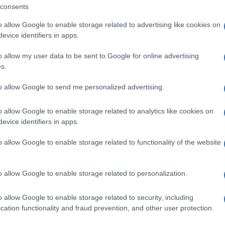
sta, sarà sicuramente l’occasione per
consents
er intervenire e interagire per il bene dei
o allow Google to enable storage related to advertising like cookies on
non e affermare meglio il nostro ruolo di
evice identifiers in apps.
o allow my user data to be sent to Google for online advertising
s.
e differenti momenti: alle 17 si parlerà
to allow Google to send me personalized advertising.
al titolo
“Dammi la mano e dammela
elle domande di desiderio e legame”;
alle 19
o allow Google to enable storage related to analytics like cookies on
evice identifiers in apps.
 tema
“La comunicazione con
ento emotivo per comprendersi”.
o allow Google to enable storage related to functionality of the website
ità nazionali?
o allow Google to enable storage related to personalization.
al mese
cliccando
qui
o allow Google to enable storage related to security, including
cation functionality and fraud prevention, and other user protection.