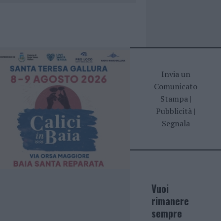
Invia un
Comunicato
Stampa
|
Pubblicità
|
Segnala
Vuoi
rimanere
sempre