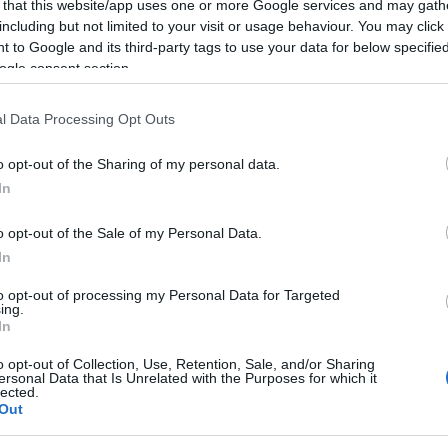
 that this website/app uses one or more Google services and may gath
fo Aranci.
including but not limited to your visit or usage behaviour. You may click 
 to Google and its third-party tags to use your data for below specifi
ogle consent section.
noscere i famosi Giganti di Mont’e Prama, il
te alla civiltà nuragica ritrovato nel marzo
l Data Processing Opt Outs
rama nel Sinis di Cabras
.
o opt-out of the Sharing of my personal data.
In
ollaborazione con la Fondazione Mont’e Prama
 le meraviglie della millenaria cultura della
o opt-out of the Sale of my Personal Data.
In
ubblico tutti i giorni dalle 18 alle 22 presso
to opt-out of processing my Personal Data for Targeted
olfo Aranci.
ing.
In
ità nazionali?
o opt-out of Collection, Use, Retention, Sale, and/or Sharing
ersonal Data that Is Unrelated with the Purposes for which it
lected.
al mese
cliccando
qui
Out