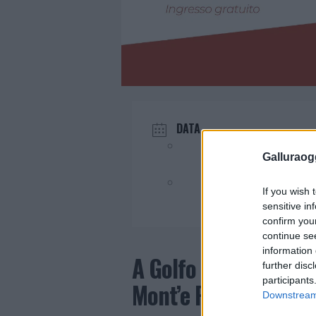
DATA
Lug 15 - 22 2022
Galluraogg
Evento terminato!
If you wish 
sensitive in
confirm you
continue se
information 
A Golfo Aranci la mos
further disc
participants
Mont’e Prama
Downstream 