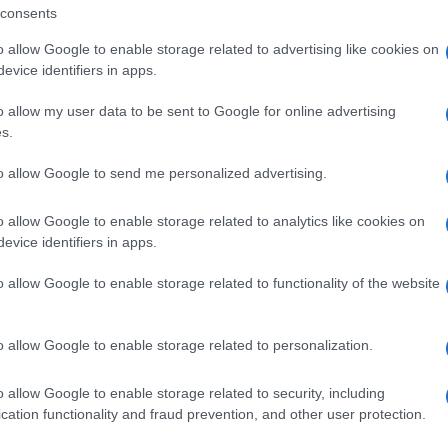
consents
o allow Google to enable storage related to advertising like cookies on
ando nella sezione
Login
dal menù del sito
evice identifiers in apps.
o allow my user data to be sent to Google for online advertising
s.
to allow Google to send me personalized advertising.
Eventi Olbia
Eventi Sardegna
o allow Google to enable storage related to analytics like cookies on
evice identifiers in apps.
o allow Google to enable storage related to functionality of the website
o allow Google to enable storage related to personalization.
o allow Google to enable storage related to security, including
cation functionality and fraud prevention, and other user protection.
+ Esporta iCal