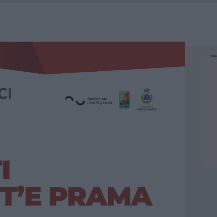
A IL CAMPO BASE: L’INAUGURAZIONE
: GRANDE PARTECIPAZIONE PER IL SUO RACCONTO
RO ACCOGLIENZA MINORI, ALBIERI: “EPISODI GRAVISSIMI”
NO LE SUITE: FURTO DA 50MILA NEL RESORT