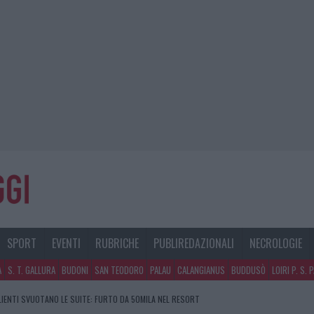
SPORT
EVENTI
RUBRICHE
PUBLIREDAZIONALI
NECROLOGIE
A
S. T. GALLURA
BUDONI
SAN TEODORO
PALAU
CALANGIANUS
BUDDUSÒ
LOIRI P. S. 
GOSTO, SOLE E CALDO TORNANO PROTAGONISTI