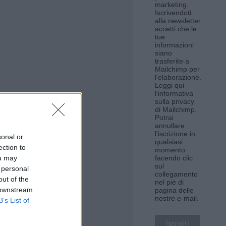
marketing.
Iscrivendoti
alla newsletter
accetti che le
tue
informazioni
siano
trasferite a
Mailchimp per
l'elaborazione.
Leggi qui
l'informativa
sulla privacy
di Mailchimp
.
Potrai
annullare
l'iscrizione in
sonal or
qualsiasi
ection to
momento
ou may
facendo clic
sul
 personal
collegamento
out of the
nel piè di
 downstream
pagina delle
nostre e-mail.
B’s List of