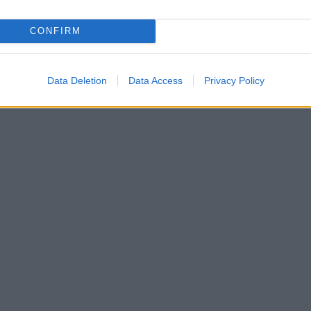
CONFIRM
,
,
,
RANCI
EVENTI OLBIA
EVENTI SARDEGNA
Data Deletion
Data Access
Privacy Policy