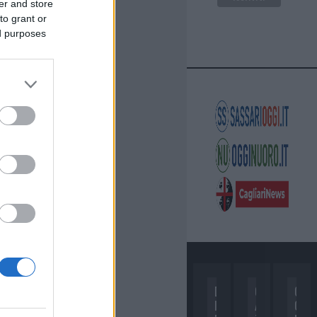
er and store
to grant or
ed purposes
D
C
C
I
A
O