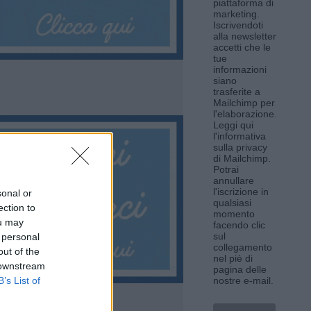
piattaforma di
marketing.
Iscrivendoti
alla newsletter
accetti che le
tue
informazioni
siano
trasferite a
Mailchimp per
l'elaborazione.
Leggi qui
l'informativa
sulla privacy
di Mailchimp
.
Potrai
annullare
l'iscrizione in
sonal or
qualsiasi
ection to
momento
ou may
facendo clic
sul
 personal
collegamento
out of the
nel piè di
 downstream
pagina delle
B’s List of
nostre e-mail.