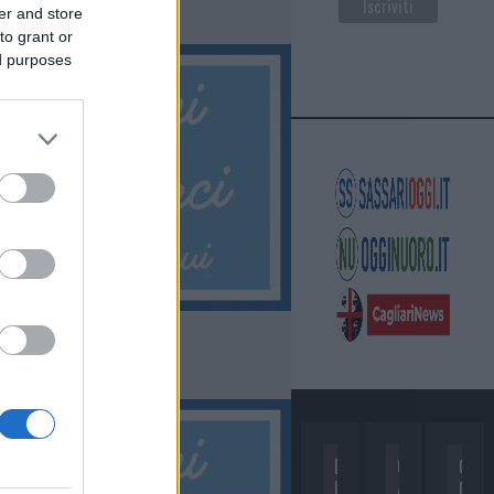
er and store
to grant or
ed purposes
D
C
C
I
A
O