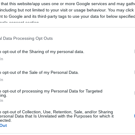
8:00 - 18:00
 that this website/app uses one or more Google services and may gath
including but not limited to your visit or usage behaviour. You may click 
 to Google and its third-party tags to use your data for below specifi
ogle consent section.
l Data Processing Opt Outs
on il Tea Letterario alla
o opt-out of the Sharing of my personal data.
In
Olbia
o opt-out of the Sale of my Personal Data.
In
to opt-out of processing my Personal Data for Targeted
ing.
In
o opt-out of Collection, Use, Retention, Sale, and/or Sharing
ersonal Data that Is Unrelated with the Purposes for which it
lected.
Out