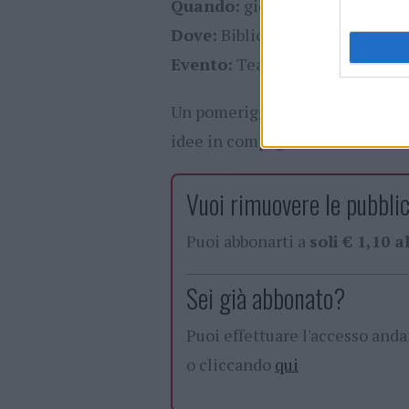
Quando:
giovedì 6 novembre, o
Dove:
Biblioteca Civica Simpli
Evento:
Tea Letterario – “Il ra
Un pomeriggio da non perdere p
idee in compagnia.
Vuoi rimuovere le pubblic
Puoi abbonarti a
soli € 1,10 
Sei già abbonato?
Puoi effettuare l'accesso and
o cliccando
qui