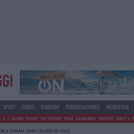
SPORT
EVENTI
RUBRICHE
PUBLIREDAZIONALI
NECROLOGIE
A
S. T. GALLURA
BUDONI
SAN TEODORO
PALAU
CALANGIANUS
BUDDUSÒ
LOIRI P. S. 
GOSTO, MIGLIORA IL TEMPO IN GALLURA