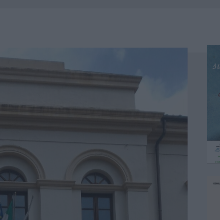
 OUT AD OLBIA PER IL READING SU ATZENI
NNI DEL DIVING CENTER DI TEGGE
 ARZACHENA: FERITO IL CONDUCENTE
: SALVATE DAI VIGILI DEL FUOCO