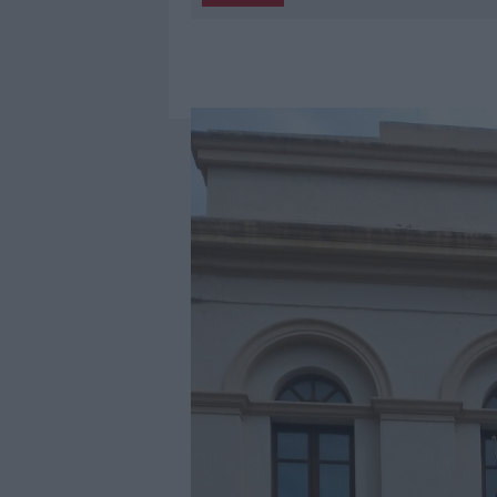
5 AGOSTO 2026
|
“SUL FILO DEL DISCORSO”: SOLD
5 AGOSTO 2026
|
LA MADDALENA, FESTA PER I 30 A
5 AGOSTO 2026
|
ESCE DI STRADA CON L’AUTO AD
5 AGOSTO 2026
|
TURISTE SI PERDONO A TAVOLARA