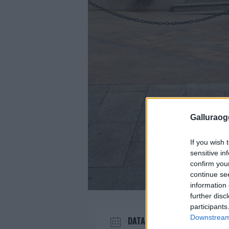
Galluraogg
If you wish 
sensitive in
confirm you
continue se
information 
further disc
participants
Downstream 
DATA