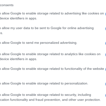
consents
o allow Google to enable storage related to advertising like cookies on
evice identifiers in apps.
 rinnova l’invito agli amanti della lettura per
o allow my user data to be sent to Google for online advertising
erario
, un momento di dialogo e
s.
lla cultura.
to allow Google to send me personalized advertising.
dalle
ore 17.00
, la protagonista dell’incontro
o allow Google to enable storage related to analytics like cookies on
evice identifiers in apps.
di Margaret Atwood
, uno dei romanzi più
atura contemporanea.
o allow Google to enable storage related to functionality of the website
me sui temi della libertà, del controllo e
o allow Google to enable storage related to personalization.
atmosfera accogliente e informale,
ne – da una buona tazza di tè.
o allow Google to enable storage related to security, including
cation functionality and fraud prevention, and other user protection.