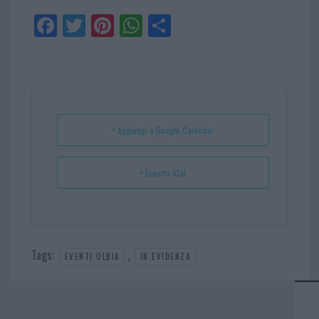
Fa
Tw
Pi
W
Sh
ce
itt
nt
ha
ar
bo
er
er
ts
e
ok
es
Ap
t
p
+ Aggiungi a Google Calendar
+ Esporta iCal
Tags:
,
EVENTI OLBIA
IN EVIDENZA