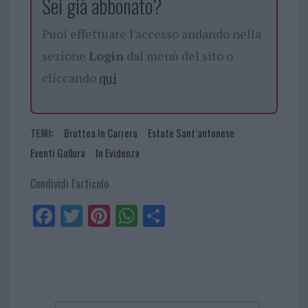
Sei già abbonato?
Puoi effettuare l'accesso andando nella
sezione
Login
dal menù del sito o
cliccando
qui
TEMI:
Bruttea In Carrera
Estate Sant’antonese
Eventi Gallura
In Evidenza
Condividi l'articolo
Fa
Tw
Pi
W
Sh
ce
itt
nt
ha
ar
bo
er
er
ts
e
ok
es
Ap
t
p