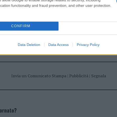
cation functionality and fraud prevention, and other user protection.
CONFIRM
dente
Prossimo articolo
Data Deletion
Data Access
Privacy Policy
Invia un Comunicato Stampa
|
Pubblicità
|
Segnala
iornato?