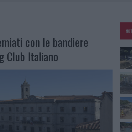
IAMME A LA MADDALENA, INCENDIO A MONTI D’À RENA
KEND A OLBIA E IN GALLURA
 BELLA ANCHE DAL VIVO: UN AMICO VIP SVELA COME FA
NOT
 A FUOCO DUE FURGONI
miati con le bandiere
g Club Italiano