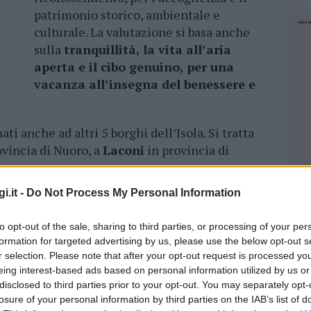
patrimonio storico, ambientale e
culturale. La valutazione si basa anche
sulla
tranquillità, la vita all’aria
aperta e il cibo genuino, per una
vacanza all’insegna del benessere e
ti anche ad altri 5 borghi dell’Isola. Si tratta
ovincia di Nuoro, a
Laconi
in provincia di
degna.
i.it -
Do Not Process My Personal Information
diere arancioni assegnate per premiare i borghi,
località che si sono aggiudicate il
to opt-out of the sale, sharing to third parties, or processing of your per
diera Arancione si premia la qualità dal punto
formation for targeted advertising by us, please use the below opt-out s
he
non solo possiedono un buon patrimonio
r selection. Please note that after your opt-out request is processed y
e, ma eccellono anche nell’accoglienza del
eing interest-based ads based on personal information utilized by us or
disclosed to third parties prior to your opt-out. You may separately opt-
losure of your personal information by third parties on the IAB’s list of
NEC