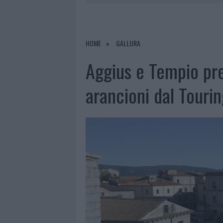
8 AGOSTO 2026
|
RISTORANTE DISTRUTTO DALLE F
7 AGOSTO 2026
|
LE PREVISIONI METEO PER IL WEE
7 AGOSTO 2026
|
MICHELLE HUNZIKER IN GALLURA,
HOME
GALLURA
8 AGOSTO 2026
|
INCENDIO NELLA NOTTE A OLBIA,
Aggius e Tempio pre
arancioni dal Tourin