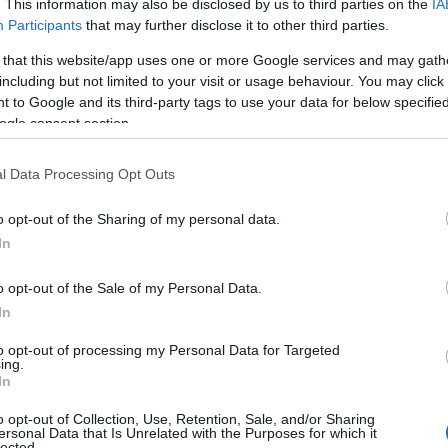
. This information may also be disclosed by us to third parties on the
IA
 alla scadenza di questi i comuni devono
Participants
that may further disclose it to other third parties.
utati dal Touring Club Italiano, che misura la
sentire ai viaggiatori la qualità dei servizi
 that this website/app uses one or more Google services and may gath
e le amministrazioni comunali a
including but not limited to your visit or usage behaviour. You may click 
 to Google and its third-party tags to use your data for below specifi
standard
.
ogle consent section.
l Data Processing Opt Outs
azionali?
o opt-out of the Sharing of my personal data.
In
 mese
cliccando
qui
o opt-out of the Sale of my Personal Data.
In
to opt-out of processing my Personal Data for Targeted
ing.
do nella sezione
Login
dal menù del sito o
In
o opt-out of Collection, Use, Retention, Sale, and/or Sharing
ersonal Data that Is Unrelated with the Purposes for which it
lected.