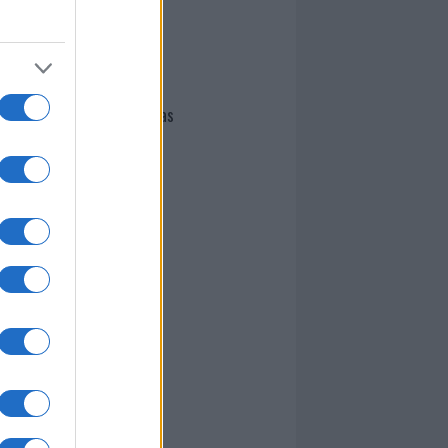
I nostri cari
Giovannimaria Cabras