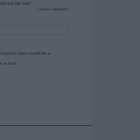
cate sul sito web!
*
campo obbligatorio
rmazioni siano trasferite a
e e-mail.