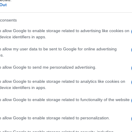
Out
Arancione Sardegna
iere Arancioni Sardegna
Borghi Sardegna
consents
Pausania
Comuni Bandiera Arancione
o allow Google to enable storage related to advertising like cookies on
evice identifiers in apps.
lazioni, i tuoi video e le tue foto
o allow my user data to be sent to Google for online advertising
ro +39 345 356 7512
s.
to allow Google to send me personalized advertising.
o allow Google to enable storage related to analytics like cookies on
eale?
evice identifiers in apps.
gram di GalluraOggi.it
o allow Google to enable storage related to functionality of the website
o allow Google to enable storage related to personalization.
ime news da
Google News
o allow Google to enable storage related to security, including