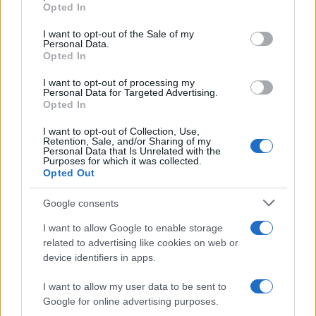
grant or deny consent to Google and its third-party tags to
Opted In
use your data for below specified purposes in below Google
consent section.
I want to opt-out of the Sale of my
Personal Data.
Opted In
I want to opt-out of processing my
Personal Data for Targeted Advertising.
Opted In
I want to opt-out of Collection, Use,
Retention, Sale, and/or Sharing of my
Personal Data that Is Unrelated with the
Purposes for which it was collected.
NECROLOGIE
Opted Out
Google consents
Mario Malu
I want to allow Google to enable storage
related to advertising like cookies on web or
device identifiers in apps.
Paolo Pinna
I want to allow my user data to be sent to
Google for online advertising purposes.