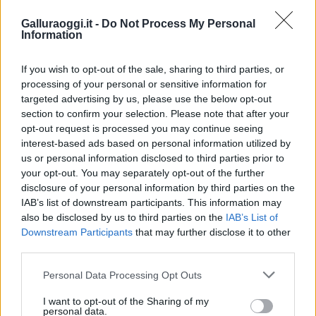
la rete elettrica
Galluraoggi.it -
Do Not Process My Personal
Information
Monte Pino, via i cancelli del cantiere: la Gallura
ritrova la strada
If you wish to opt-out of the sale, sharing to third parties, or
processing of your personal or sensitive information for
targeted advertising by us, please use the below opt-out
Nuovi stalli residenti a Palau, il Comune
section to confirm your selection. Please note that after your
completa l’iter
opt-out request is processed you may continue seeing
interest-based ads based on personal information utilized by
us or personal information disclosed to third parties prior to
Film internazionale, casting per comparse in
your opt-out. You may separately opt-out of the further
Costa Smeralda
disclosure of your personal information by third parties on the
IAB’s list of downstream participants. This information may
also be disclosed by us to third parties on the
IAB’s List of
Porto Rotondo ospita la grande sfida della vela
Downstream Participants
that may further disclose it to other
nell’estate 2026
third parties.
Please note that this website/app uses one or more Google
Personal Data Processing Opt Outs
services and may gather and store information including but
Controlli all’aeroporto di Olbia, sequestrati
not limited to your visit or usage behaviour. You may click to
I want to opt-out of the Sharing of my
caviale e sabbia rubata
personal data.