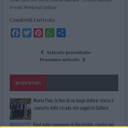
Eventi Weekend Gallura
Condividi l'articolo
F
T
Pi
W
S
a
w
n
h
h
ce
it
te
at
a
Articolo precedente
b
te
re
s
re
Prossimo articolo
o
r
st
A
o
p
NOTIZIE RECENTI
k
p
Monte Pino, la fine di un lungo dolore: storia e
rinascita della strada che segnò la Gallura
Raid nelle campagne di Berchidda, rischio per