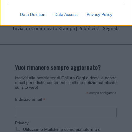
Data Deletion
Data Access
Privacy Policy
Invia un Comunicato Stampa
|
Pubblicità
|
Segnala
Vuoi rimanere sempre aggiornato?
Iscriviti alla newsletter di Gallura Oggi e ricevi le nostre
email periodiche contenenti le ultime notizie pubblicate
sul sito web!
*
campo obbligatorio
*
Indirizzo email
Privacy
Utilizziamo Mailchimp come piattaforma di