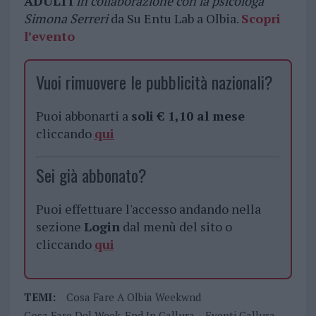
ADULTI
in collaborazione con la psicologa
Simona Serreri
da Su Entu Lab a Olbia.
Scopri
l’evento
Vuoi rimuovere le pubblicità nazionali?
Puoi abbonarti a
soli € 1,10 al mese
cliccando
qui
Sei già abbonato?
Puoi effettuare l'accesso andando nella
sezione
Login
dal menù del sito o
cliccando
qui
TEMI:
Cosa Fare A Olbia Weekwnd
Cosa Fare Del Week-End In Gallura
Eventi Gallura