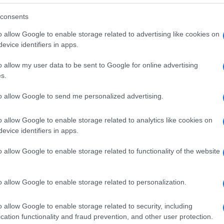
lazioni, i tuoi video e le tue foto
consents
ro +39 345 356 7512
o allow Google to enable storage related to advertising like cookies on
evice identifiers in apps.
o allow my user data to be sent to Google for online advertising
eale?
s.
gram di GalluraOggi.it
to allow Google to send me personalized advertising.
o allow Google to enable storage related to analytics like cookies on
evice identifiers in apps.
ime news da
Google News
o allow Google to enable storage related to functionality of the website
o allow Google to enable storage related to personalization.
o allow Google to enable storage related to security, including
cation functionality and fraud prevention, and other user protection.