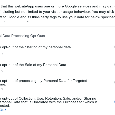
 that this website/app uses one or more Google services and may gath
including but not limited to your visit or usage behaviour. You may click 
 to Google and its third-party tags to use your data for below specifi
ogle consent section.
azionali?
l Data Processing Opt Outs
 mese
cliccando
qui
o opt-out of the Sharing of my personal data.
In
o opt-out of the Sale of my Personal Data.
In
do nella sezione
Login
dal menù del sito o
to opt-out of processing my Personal Data for Targeted
ing.
In
o opt-out of Collection, Use, Retention, Sale, and/or Sharing
ura
Pensioni Poste Gallura
Poste Gallura
ersonal Data that Is Unrelated with the Purposes for which it
lected.
Out