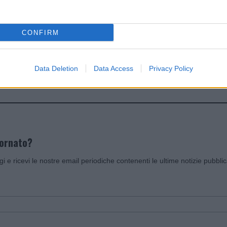
dente
Prossimo articolo
CONFIRM
Data Deletion
Data Access
Privacy Policy
Invia un Comunicato Stampa
|
Pubblicità
|
Segnala
iornato?
ggi e ricevi le nostre email periodiche contenenti le ultime notizie pubbli