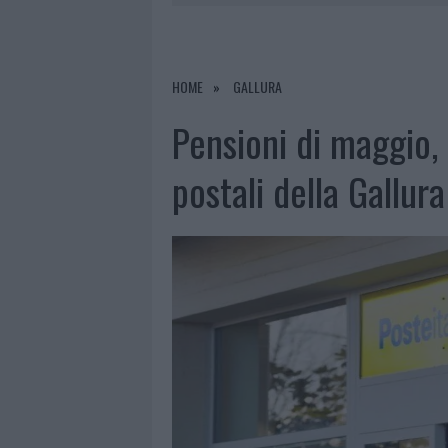
7 AGOSTO 2026
|
CALANGIANUS, DOPO LE POLEMIC
7 AGOSTO 2026
|
OLBIA, DIVIETO DI SOSTA CONT
7 AGOSTO 2026
|
PAUSA CAFFÈ IMPECCABILE: COME 
HOME
GALLURA
7 AGOSTO 2026
|
LE PREVISIONI METEO PER IL WEE
Pensioni di maggio, 
postali della Gallura