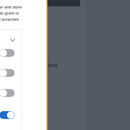
er and store
to grant or
Mario Malu
ed purposes
Paolo Pinna
Martina Agostina Diturco
I nostri cari
I nostri cari