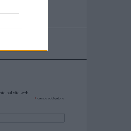
cate sul sito web!
*
campo obbligatorio