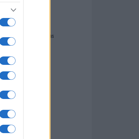
I nostri cari
Giovannimaria Cabras