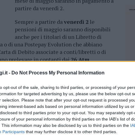
mese di maggio saranno in pagamento a
partire da venerdì 2.
Sempre a partire da
venerdì 2
le
pensioni di maggio saranno disponibili
anche per i titolari di un Libretto di
a o di una Postepay Evolution che abbiano
Carta di Debito associate a conti/libretti o di
nno prelevare in contanti dai
26 Atm
ecarsi allo sportello. Inoltre, i possessori di
i.it -
Do Not Process My Personal Information
libretti potranno usufruire gratuitamente di
sente un risarcimento
fino a 700 euro all’anno
to opt-out of the sale, sharing to third parties, or processing of your per
due ore successive al prelievo effettuato sia
formation for targeted advertising by us, please use the below opt-out s
tm Postamat.
r selection. Please note that after your opt-out request is processed y
eing interest-based ads based on personal information utilized by us or
eriori alla media
, Poste Italiane consiglia a
disclosed to third parties prior to your opt-out. You may separately opt-
i recarsi a ritirare la pensione in tarda
losure of your personal information by third parties on the IAB’s list of
iane privilegiando i giorni successivi ai
. This information may also be disclosed by us to third parties on the
IA
Participants
that may further disclose it to other third parties.
NEC
 possibile consultare il sito
www.poste.it
o