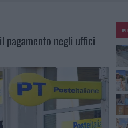
HE IL CENTRO ACCOGLIENZA MINORI CHIUDE
RO SPACCIO E DEGRADO: ESPLODE LA PROTESTA
SCEGLIERE LA SOLUZIONE IDEALE PER LA CASA E L’UFFICIO
NOT
KEND A OLBIA E IN GALLURA
il pagamento negli uffici