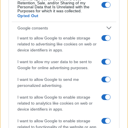
Retention, Sale, and/or Sharing of my
Personal Data that Is Unrelated with the
Purposes for which it was collected.
Michelle Hunziker in Gallura, bella anche dal
Opted Out
vivo: un amico vip svela come fa
Google consents
I want to allow Google to enable storage
Calangianus, dopo le polemiche il centro
related to advertising like cookies on web or
accoglienza minori chiude
device identifiers in apps.
I want to allow my user data to be sent to
Olbia, divieto di sosta contro spaccio e degrado:
Google for online advertising purposes.
esplode la protesta
I want to allow Google to send me
personalized advertising.
Pausa caffè impeccabile: come scegliere la
soluzione ideale per la casa e l’ufficio
I want to allow Google to enable storage
related to analytics like cookies on web or
device identifiers in apps.
Monte Pino, la fine di un lungo dolore: storia e
rinascita della strada che segnò la Gallura
I want to allow Google to enable storage
related to functionality of the website or app.