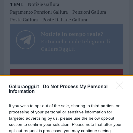
TEMI:
Notizie Gallura
Pagamento Pensioni Gallura
Pensioni Gallura
Poste Gallura
Poste Italiane Gallura
Notizie in tempo reale?
Entra nel canale telegram di
GalluraOggi.it
Inviaci le tue segnalazioni,
i tuoi video e le tue foto
Galluraoggi.it -
Do Not Process My Personal
Information
Su WhatsApp al numero +39
345 356 7512
If you wish to opt-out of the sale, sharing to third parties, or
processing of your personal or sensitive information for
targeted advertising by us, please use the below opt-out
section to confirm your selection. Please note that after your
opt-out request is processed you may continue seeing