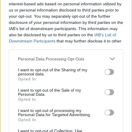
Ricevi le nostre ultime news
interest-based ads based on personal information utilized by
us or personal information disclosed to third parties prior to
your opt-out. You may separately opt-out of the further
da
Google News
disclosure of your personal information by third parties on the
IAB’s list of downstream participants. This information may
also be disclosed by us to third parties on the
IAB’s List of
Condividi l'articolo
Downstream Participants
that may further disclose it to other
third parties.
F
T
Pi
W
S
Please note that this website/app uses one or more Google
Personal Data Processing Opt Outs
a
w
n
h
h
services and may gather and store information including but
ce
it
te
at
a
not limited to your visit or usage behaviour. You may click to
I want to opt-out of the Sharing of my
Articolo precedente
personal data.
grant or deny consent to Google and its third-party tags to
b
te
re
s
re
Opted In
Prossimo articolo
use your data for below specified purposes in below Google
o
r
st
A
consent section.
I want to opt-out of the Sale of my
Personal Data.
o
p
Opted In
NOTIZIE RECENTI
k
p
I want to opt-out of processing my
Personal Data for Targeted Advertising.
Opted In
Le previsioni meteo per il weekend a Olbia e in
Gallura
I want to opt-out of Collection, Use,