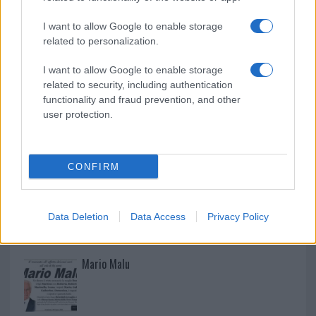
Raid nelle campagne di Berchidda, rischio per
I want to allow Google to enable storage
la rete elettrica
related to personalization.
I want to allow Google to enable storage
related to security, including authentication
functionality and fraud prevention, and other
user protection.
CONFIRM
Data Deletion
Data Access
Privacy Policy
NECROLOGIE
Mario Malu