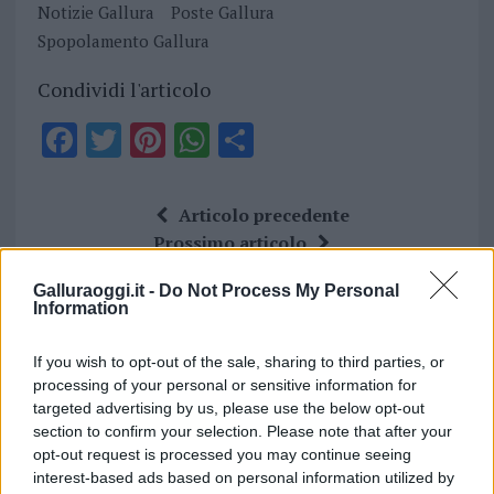
Notizie Gallura
Poste Gallura
Spopolamento Gallura
Condividi l'articolo
F
T
Pi
W
S
a
w
n
h
h
ce
it
te
at
a
Articolo precedente
b
te
re
s
re
Prossimo articolo
o
r
st
A
Galluraoggi.it -
Do Not Process My Personal
o
p
Information
NOTIZIE RECENTI
k
p
If you wish to opt-out of the sale, sharing to third parties, or
processing of your personal or sensitive information for
Gallura, finti clienti svuotano le suite: furto da
targeted advertising by us, please use the below opt-out
50mila nel resort
section to confirm your selection. Please note that after your
opt-out request is processed you may continue seeing
interest-based ads based on personal information utilized by
Meteo Olbia 7 agosto, sole e caldo tornano