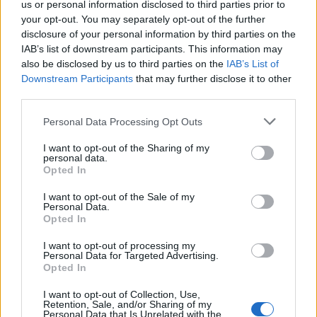
us or personal information disclosed to third parties prior to
protagonisti
your opt-out. You may separately opt-out of the further
disclosure of your personal information by third parties on the
IAB’s list of downstream participants. This information may
Test tunnel Olbia: rampe chiuse ancora fino a
also be disclosed by us to third parties on the
IAB’s List of
fine agosto
Downstream Participants
that may further disclose it to other
third parties.
Aggius conquista la classifica delle mete più
Please note that this website/app uses one or more Google
Personal Data Processing Opt Outs
services and may gather and store information including but
amate dell’estate 2026
not limited to your visit or usage behaviour. You may click to
I want to opt-out of the Sharing of my
personal data.
grant or deny consent to Google and its third-party tags to
Opted In
Nuovi posti auto in via La Marmora, parcheggio
use your data for below specified purposes in below Google
consent section.
provvisorio a La Maddalena
I want to opt-out of the Sale of my
Personal Data.
Opted In
Allarme truffe a Berchidda, falsi incaricati
I want to opt-out of processing my
bussano alle porte
Personal Data for Targeted Advertising.
Opted In
I want to opt-out of Collection, Use,
Notre-Dame de Paris conquista Olbia, la prima
Retention, Sale, and/or Sharing of my
Personal Data that Is Unrelated with the