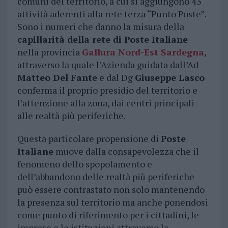
comuni del territorio, a cui si aggiungono 43
attività aderenti alla rete terza “Punto Poste”.
Sono i numeri che danno la misura della
capillarità della rete di Poste Italiane
nella provincia
Gallura Nord-Est Sardegna
,
attraverso la quale l’Azienda guidata dall’Ad
Matteo Del Fante
e dal Dg
Giuseppe Lasco
conferma il proprio presidio del territorio e
l’attenzione alla zona, dai centri principali
alle realtà più periferiche.
Questa particolare propensione di
Poste
Italiane
muove dalla consapevolezza che il
fenomeno dello spopolamento e
dell’abbandono delle realtà più periferiche
può essere contrastato non solo mantenendo
la presenza sul territorio ma anche ponendosi
come punto di riferimento per i cittadini, le
imprese e le istituzioni attraverso la