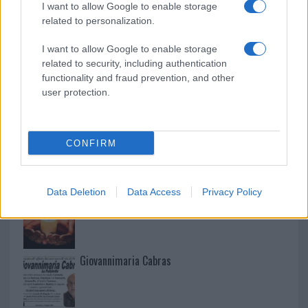
I want to allow Google to enable storage
related to personalization.
Martina Agostina Diturco
I want to allow Google to enable storage
related to security, including authentication
functionality and fraud prevention, and other
I nostri cari
user protection.
I nostri cari
CONFIRM
Data Deletion
Data Access
Privacy Policy
I nostri cari
Giovannimaria Cabras