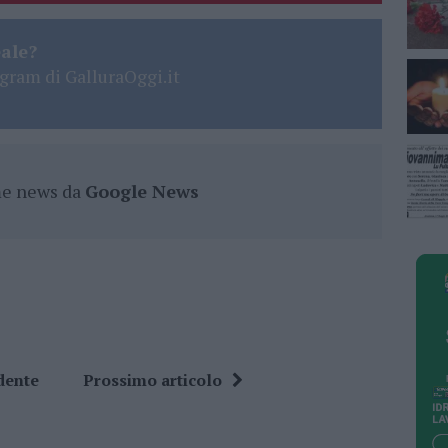
eale?
gram di GalluraOggi.it
ime news da
Google News
dente
Prossimo articolo