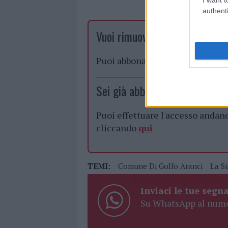
authenti
Vuoi rimuovere le pubblicità n
Puoi abbonarti a
soli € 1,10 al
Sei già abbonato?
Puoi effettuare l'accesso andan
cliccando
qui
TEMI:
Comune Di Golfo Aranci
La Si
Inviaci le tue segna
Su WhatsApp al nume