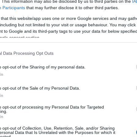
. This information may also be disclosed by us to third parties on the
IA
Participants
that may further disclose it to other third parties.
 that this website/app uses one or more Google services and may gath
including but not limited to your visit or usage behaviour. You may click 
 to Google and its third-party tags to use your data for below specifi
ogle consent section.
l Data Processing Opt Outs
o opt-out of the Sharing of my personal data.
In
 la strada di accesso risulta infatti interdetta
o opt-out of the Sale of my Personal Data.
l 9 all’11 giugno inoltre verranno utilizzate
In
na e dei gommoni
a supporto degli
to opt-out of processing my Personal Data for Targeted
nematografiche nello specchio acqueo
ing.
esca.
In
o opt-out of Collection, Use, Retention, Sale, and/or Sharing
dariale Marittimo Golfo Aranci ha
interdetto la
ersonal Data that Is Unrelated with the Purposes for which it
lected.