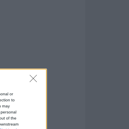
sonal or
ection to
ou may
 personal
out of the
 downstream