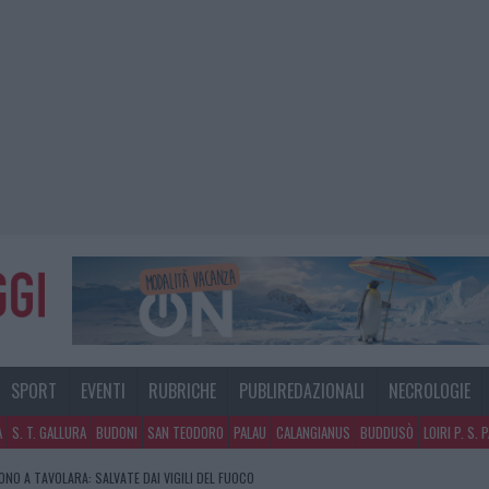
SPORT
EVENTI
RUBRICHE
PUBLIREDAZIONALI
NECROLOGIE
A
S. T. GALLURA
BUDONI
SAN TEODORO
PALAU
CALANGIANUS
BUDDUSÒ
LOIRI P. S. 
GOSTO, MIGLIORA IL TEMPO IN GALLURA