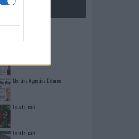
ROLOGIE
Mario Malu
Paolo Pinna
Martina Agostina Diturco
I nostri cari
I nostri cari