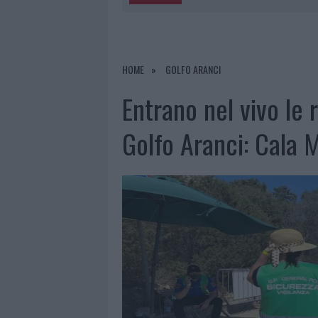
5 AGOSTO 2026
|
“SUL FILO DEL DISCORSO”: SOLD
5 AGOSTO 2026
|
LA MADDALENA, FESTA PER I 30 A
5 AGOSTO 2026
|
ESCE DI STRADA CON L’AUTO AD
HOME
GOLFO ARANCI
5 AGOSTO 2026
|
TURISTE SI PERDONO A TAVOLARA
Entrano nel vivo le 
Golfo Aranci: Cala M