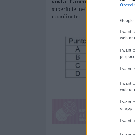
sosta, l’ancoraggio,
con qualunqu
Opted 
superficie, nello specchio acqueo 
coordinate:
Google 
I want t
web or d
I want t
purpose
I want 
I want t
web or d
I want t
or app.
I want t
I want t