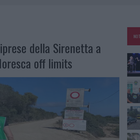
 OUT AD OLBIA PER IL READING SU ATZENI
NNI DEL DIVING CENTER DI TEGGE
 ARZACHENA: FERITO IL CONDUCENTE
NOT
: SALVATE DAI VIGILI DEL FUOCO
riprese della Sirenetta a
oresca off limits