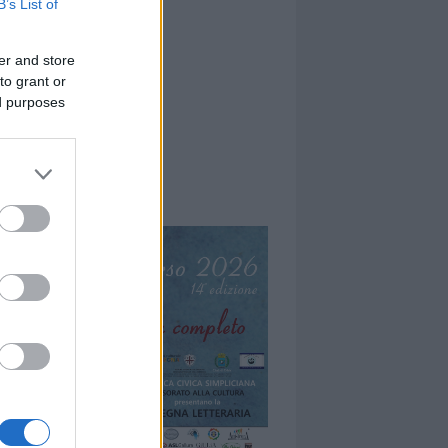
B’s List of
er and store
to grant or
ed purposes