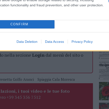
cation functionality and fraud prevention, and other user protection.
NEC
azionali?
CONFIRM
 mese
cliccando
qui
Data Deletion
Data Access
Privacy Policy
do nella sezione
Login
dal menù del sito o
renetta Golfo Aranci
Spiaggia Cala Moresca
lazioni, i tuoi video e le tue foto
ro +39 345 356 7512