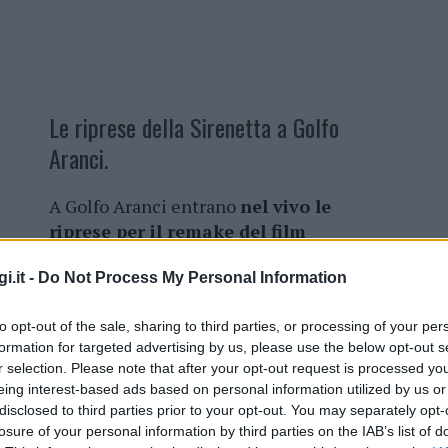
Le riprese della Sirenetta a Golfo
Aranci.
A Golfo Aranci entrano
nel vivo le
riprese per il remake del film
d’animazione La Sirenetta,
sulla
i.it -
Do Not Process My Personal Information
spiaggia di Cala Moresca. Intanto proprio
ieri all’aeroporto di Olbia è atterrato
to opt-out of the sale, sharing to third parties, or processing of your per
l’aereo con a bordo il cast del film.
formation for targeted advertising by us, please use the below opt-out s
r selection. Please note that after your opt-out request is processed y
eing interest-based ads based on personal information utilized by us or
disclosed to third parties prior to your opt-out. You may separately opt-
losure of your personal information by third parties on the IAB’s list of