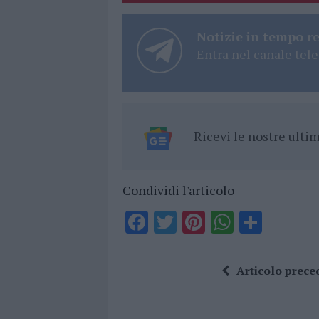
Notizie in tempo r
Entra nel canale tele
Ricevi le nostre ult
Condividi l'articolo
F
T
Pi
W
S
a
w
n
h
h
ce
it
te
at
a
Articolo prece
b
te
re
s
re
o
r
st
A