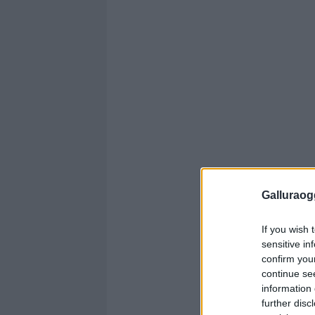
Galluraogg
If you wish 
sensitive in
confirm you
continue se
information 
further disc