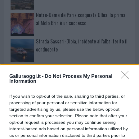
Notre-Dame de Paris conquista Olbia, la prima
al Molo Brin è un successo
Strada Sassari-Olbia, incidente all’alba: ferito il
conducente
Eventi in Gallura, da Jovanotti alla zuppa
gallurese: gli appuntamenti da non perdere
Galluraoggi.it -
Do Not Process My Personal
Information
Lettini e arredi abusivi sulla spiaggia libera,
If you wish to opt-out of the sale, sharing to third parties, or
sequestri a Olbia e Arzachena
processing of your personal or sensitive information for
targeted advertising by us, please use the below opt-out
section to confirm your selection. Please note that after your
È morto Francesco Guccini, il maestro che si
opt-out request is processed you may continue seeing
tenne lontano dalla Costa Smeralda
interest-based ads based on personal information utilized by
us or personal information disclosed to third parties prior to