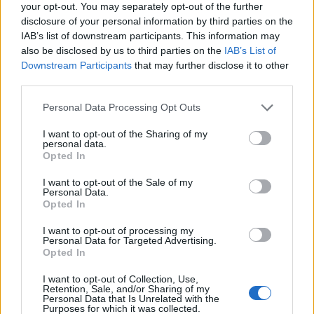
your opt-out. You may separately opt-out of the further
disclosure of your personal information by third parties on the
IAB’s list of downstream participants. This information may
also be disclosed by us to third parties on the
IAB’s List of
Downstream Participants
that may further disclose it to other
third parties.
Please note that this website/app uses one or more Google
Personal Data Processing Opt Outs
services and may gather and store information including but
not limited to your visit or usage behaviour. You may click to
I want to opt-out of the Sharing of my
personal data.
grant or deny consent to Google and its third-party tags to
NECROLOGIE
Opted In
use your data for below specified purposes in below Google
consent section.
I want to opt-out of the Sale of my
Personal Data.
Mario Malu
Opted In
I want to opt-out of processing my
Personal Data for Targeted Advertising.
Opted In
Paolo Pinna
I want to opt-out of Collection, Use,
Retention, Sale, and/or Sharing of my
Personal Data that Is Unrelated with the
Purposes for which it was collected.