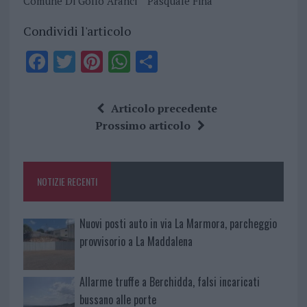
Comune Di Golfo Aranci
Pasquale Finà
Condividi l'articolo
F
T
Pi
W
S
a
w
n
h
h
ce
it
te
at
a
Articolo precedente
b
te
re
s
re
Prossimo articolo
o
r
st
A
o
p
NOTIZIE RECENTI
k
p
Nuovi posti auto in via La Marmora, parcheggio
provvisorio a La Maddalena
Allarme truffe a Berchidda, falsi incaricati
bussano alle porte