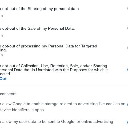
o opt-out of the Sharing of my personal data.
azionali?
In
o opt-out of the Sale of my Personal Data.
 mese
cliccando
qui
In
to opt-out of processing my Personal Data for Targeted
ing.
In
do nella sezione
Login
dal menù del sito o
o opt-out of Collection, Use, Retention, Sale, and/or Sharing
ersonal Data that Is Unrelated with the Purposes for which it
lected.
Out
Fratin
Notizie Golfo Aranci
Roberto Giachetti
consents
o allow Google to enable storage related to advertising like cookies on
evice identifiers in apps.
o allow my user data to be sent to Google for online advertising
s.