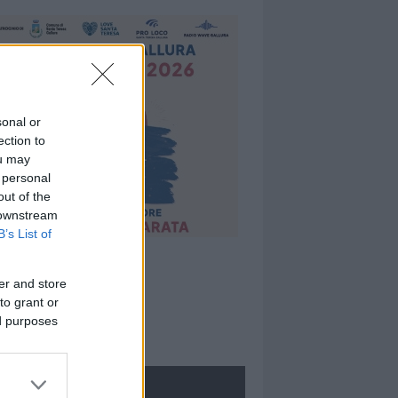
sonal or
ection to
ou may
 personal
out of the
 downstream
B’s List of
er and store
to grant or
ed purposes
ROLOGIE