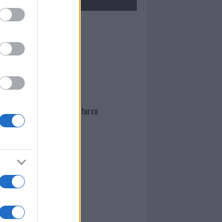
Mario Malu
Paolo Pinna
Martina Agostina Diturco
I nostri cari
I nostri cari