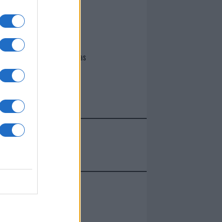
I nostri cari
Giovannimaria Cabras