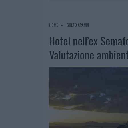
6 AGOSTO 2026
|
METEO OLBIA 7 AGOSTO, SOLE 
6 AGOSTO 2026
|
INCENDI, A SAN PASQUALE ARRIV
6 AGOSTO 2026
|
ANDREA MURA CONQUISTA PALAU
HOME
GOLFO ARANCI
6 AGOSTO 2026
|
CALANGIANUS, ALLARME SUL CENT
Hotel nell’ex Semafo
Valutazione ambien