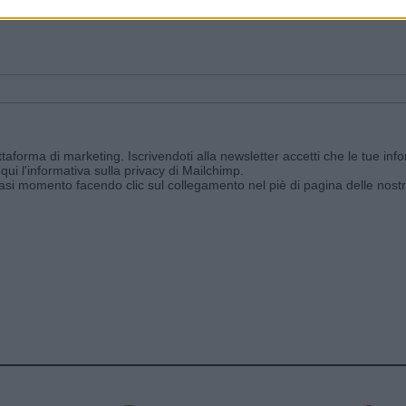
ggi e ricevi le nostre email periodiche contenenti le ultime notizie pubbli
aforma di marketing. Iscrivendoti alla newsletter accetti che le tue info
qui l'informativa sulla privacy di Mailchimp
.
siasi momento facendo clic sul collegamento nel piè di pagina delle nostr