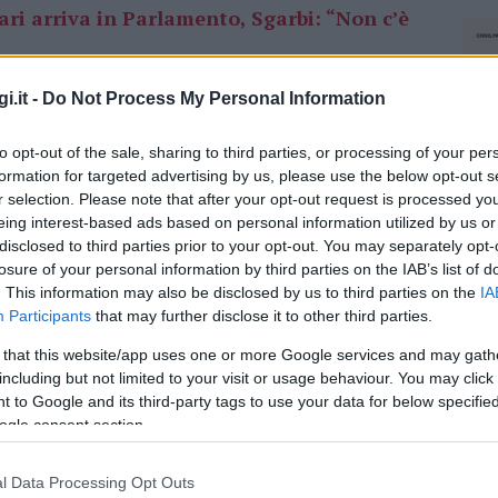
gari arriva in Parlamento, Sgarbi: “Non c’è
i.it -
Do Not Process My Personal Information
ità di una
Valutazione di incidenza
to, considerando l’impatto sull’ambiente e
to opt-out of the sale, sharing to third parties, or processing of your per
lti. Il progetto, parte dell’iniziativa regionale
formation for targeted advertising by us, please use the below opt-out s
zione di fari e stazioni semaforiche in
r selection. Please note that after your opt-out request is processed y
età New fari srl.
eing interest-based ads based on personal information utilized by us or
disclosed to third parties prior to your opt-out. You may separately opt-
otel a Capo Figari, già a quota 57mila: è la
losure of your personal information by third parties on the IAB’s list of
. This information may also be disclosed by us to third parties on the
IA
Participants
that may further disclose it to other third parties.
iato che
non sono state presentate istanze
 that this website/app uses one or more Google services and may gath
including but not limited to your visit or usage behaviour. You may click 
a
né richieste di verifica di coerenza del
 to Google and its third-party tags to use your data for below specifi
otezione speciale. Il comitato Maremosso,
ogle consent section.
gio di Golfo Aranci, ha espresso
 privatizzazione
e cementificazione di Capo
l Data Processing Opt Outs
NEC