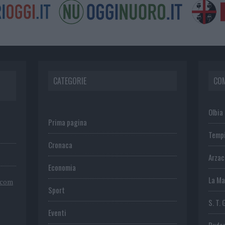
CATEGORIE
CO
Olbia
Prima pagina
Temp
Cronaca
Arza
Economia
La Ma
.com
Sport
S. T. 
Eventi