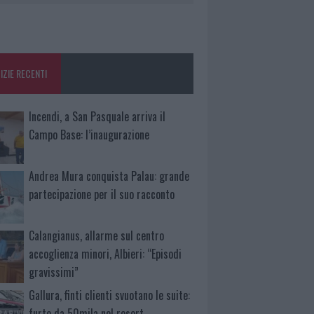
IZIE RECENTI
Incendi, a San Pasquale arriva il
Campo Base: l’inaugurazione
Andrea Mura conquista Palau: grande
partecipazione per il suo racconto
Calangianus, allarme sul centro
accoglienza minori, Albieri: “Episodi
gravissimi”
Gallura, finti clienti svuotano le suite:
furto da 50mila nel resort