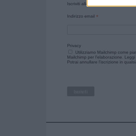
Iscriviti alla newsletter di Gallura O
*
Indirizzo email
Privacy
Utilizziamo Mailchimp come piatt
Mailchimp per l'elaborazione.
Leggi 
Potrai annullare l'iscrizione in qual