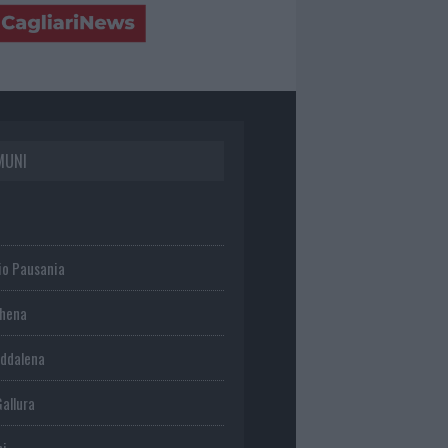
MUNI
io Pausania
chena
ddalena
Gallura