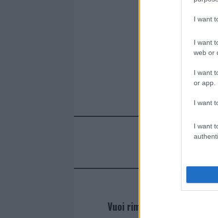
ce
it
te
at
a
Articolo prece
I want 
b
te
re
s
re
o
r
st
A
I want t
o
p
web or d
k
p
I want t
or app.
I want t
I want t
authenti
Vuoi rimanere sempre agg