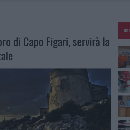
E CALDO TORNANO PROTAGONISTI
A IL CAMPO BASE: L’INAUGURAZIONE
: GRANDE PARTECIPAZIONE PER IL SUO RACCONTO
NOT
RO ACCOGLIENZA MINORI, ALBIERI: “EPISODI GRAVISSIMI”
ro di Capo Figari, servirà la
tale