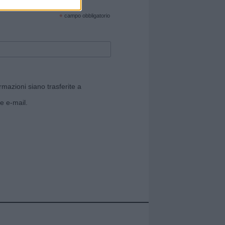
cate sul sito web!
*
campo obbligatorio
rmazioni siano trasferite a
e e-mail.