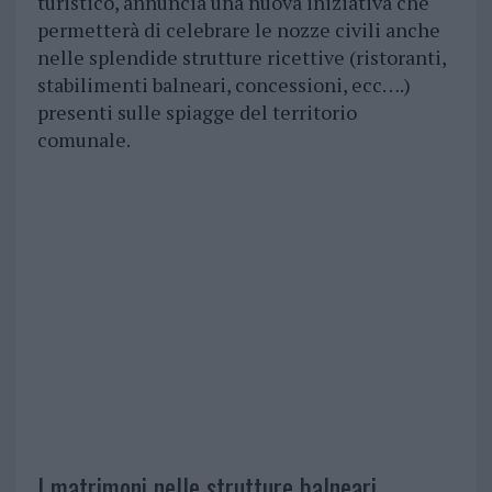
turistico, annuncia una nuova iniziativa che
permetterà di celebrare le nozze civili anche
nelle splendide strutture ricettive (ristoranti,
stabilimenti balneari, concessioni, ecc….)
presenti sulle spiagge del territorio
comunale.
I matrimoni nelle strutture balneari.