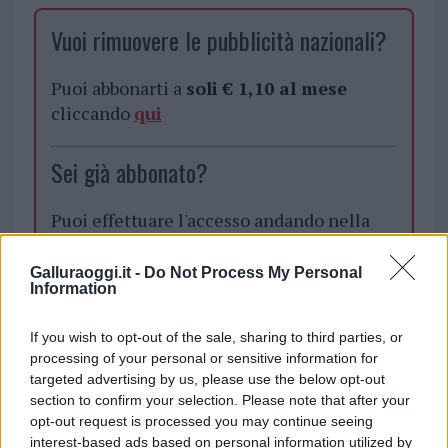
Vuoi rimuovere le pubblicità nazionali?
Puoi abbonarti a
soli € 1,10 al mese
cliccando
qui
Sei già abbonato?
Puoi effettuare l'accesso andando nella
sezione
Login
dal menù del sito o
cliccando
qui
Galluraoggi.it -
Do Not Process My Personal
Information
If you wish to opt-out of the sale, sharing to third parties, or
TEMI:
Comune Golfo Aranci
Golfo Aranci Notizie
processing of your personal or sensitive information for
Matrimoni Al Mare Golfo Aranci
targeted advertising by us, please use the below opt-out
Matrimoni Spiagge Golfo Aranci
section to confirm your selection. Please note that after your
opt-out request is processed you may continue seeing
Matrimoni Spiaggia Golfo Aranci
Notizie Gallura
interest-based ads based on personal information utilized by