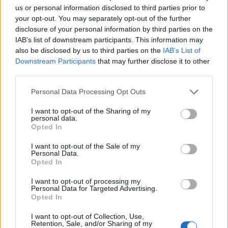
Notizie Golfo Aranci
Notizie Sardegna
us or personal information disclosed to third parties prior to
Sposarsi In Spiaggia Golfo Aranci
your opt-out. You may separately opt-out of the further
disclosure of your personal information by third parties on the
Inviaci le tue segnalazioni,
IAB’s list of downstream participants. This information may
i tuoi video e le tue foto
also be disclosed by us to third parties on the
IAB’s List of
Downstream Participants
that may further disclose it to other
Su WhatsApp al numero +39
third parties.
345 356 7512
Please note that this website/app uses one or more Google
Personal Data Processing Opt Outs
services and may gather and store information including but
not limited to your visit or usage behaviour. You may click to
I want to opt-out of the Sharing of my
personal data.
grant or deny consent to Google and its third-party tags to
Notizie in tempo reale?
Opted In
use your data for below specified purposes in below Google
Entra nel canale telegram di
consent section.
I want to opt-out of the Sale of my
GalluraOggi.it
Personal Data.
Opted In
I want to opt-out of processing my
Personal Data for Targeted Advertising.
Opted In
Ricevi le nostre ultime news
I want to opt-out of Collection, Use,
Retention, Sale, and/or Sharing of my