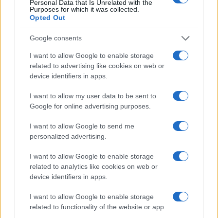
Personal Data that Is Unrelated with the
da
Google News
Purposes for which it was collected.
Opted Out
Google consents
Condividi l'articolo
I want to allow Google to enable storage
F
T
Pi
W
S
related to advertising like cookies on web or
device identifiers in apps.
a
w
n
h
h
ce
it
te
at
a
I want to allow my user data to be sent to
Articolo precedente
Google for online advertising purposes.
b
te
re
s
re
Prossimo articolo
I want to allow Google to send me
o
r
st
A
personalized advertising.
o
p
NOTIZIE RECENTI
I want to allow Google to enable storage
k
p
related to analytics like cookies on web or
device identifiers in apps.
Tre milioni di euro dalla Provincia Gallura per
nuove aule nelle scuole di Olbia
I want to allow Google to enable storage
related to functionality of the website or app.