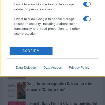
Incidente sulla provinciale 125, paura tra Olbia e
I want to allow Google to enable storage
related to personalization.
Arzachena
I want to allow Google to enable storage
Incidente sulla strada provinciale ad Arzachena,
related to security, including authentication
functionality and fraud prevention, and other
un ferito
user protection.
Sangue, musica e solidarietà con Avis Olbia al
Delta Center
CONFIRM
Meteo Olbia 9 agosto, temperature in calo
Data Deletion
Data Access
Privacy Policy
Salmo finisce in ospedale a Catania, ma il tour
va avanti: “Sicilia, ci sono”
Jovanotti, Gabry Ponte e Alfa: Olbia ombelico del