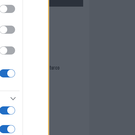
Mario Malu
Paolo Pinna
Martina Agostina Diturco
I nostri cari
I nostri cari