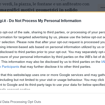
 verdi, la piazza, le fontane e un anfiteatro con
magnifici motivi geometrici in solido
 Orosei certificati.
i.it -
Do Not Process My Personal Information
accompagnato La piccola. Uno spazio che era
uanta come rimessa dalle Ferrovie
dello
to opt-out of the sale, sharing to third parties, or processing of your per
ssere riqualificata.
formation for targeted advertising by us, please use the below opt-out s
r selection. Please note that after your opt-out request is processed y
eing interest-based ads based on personal information utilized by us or
i Golfo Aranci aspettavano da anni – ha spiegato
disclosed to third parties prior to your opt-out. You may separately opt-
eppe Langella -.
Il nodo stava tutto
losure of your personal information by third parties on the IAB’s list of
e Ferrovie.
Ci avevano provato in molti prima.
. This information may also be disclosed by us to third parties on the
IA
tiva e ci siamo riusciti. Dei tre lotti previsti
Participants
that may further disclose it to other third parties.
tro luglio”.
 that this website/app uses one or more Google services and may gath
including but not limited to your visit or usage behaviour. You may click 
 to Google and its third-party tags to use your data for below specifi
azionali?
ogle consent section.
 mese
cliccando
qui
l Data Processing Opt Outs
NEC