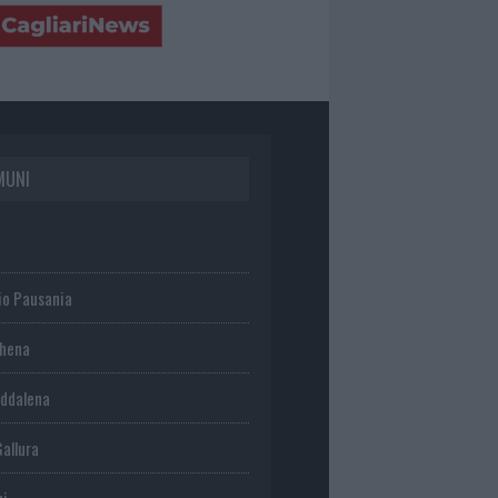
MUNI
io Pausania
chena
ddalena
Gallura