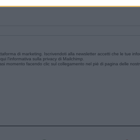
ggi e ricevi le nostre email periodiche contenenti le ultime notizie pubbli
aforma di marketing. Iscrivendoti alla newsletter accetti che le tue info
qui l'informativa sulla privacy di Mailchimp
.
siasi momento facendo clic sul collegamento nel piè di pagina delle nostr