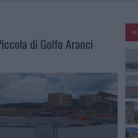
FALSI INCARICATI BUSSANO ALLE PORTE
E CALDO TORNANO PROTAGONISTI
USE ANCORA FINO A FINE AGOSTO
NOT
CA DELLE METE PIÙ AMATE DELL’ESTATE 2026
iccola di Golfo Aranci