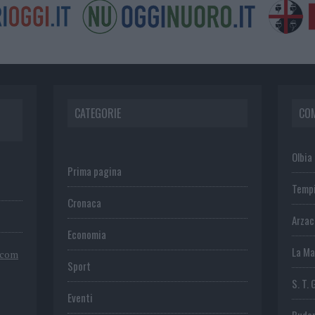
CATEGORIE
CO
Olbia
Prima pagina
Temp
Cronaca
Arza
Economia
La Ma
.com
Sport
S. T. 
Eventi