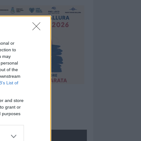
sonal or
ection to
ou may
 personal
out of the
 downstream
B’s List of
er and store
to grant or
ed purposes
ROLOGIE