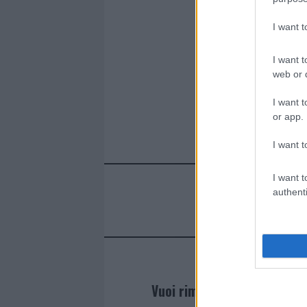
k
p
I want 
I want t
web or d
I want t
or app.
I want t
I want t
authenti
Vuoi rimanere sempre agg