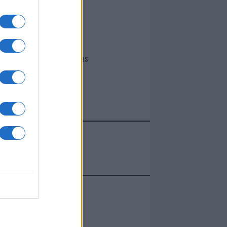
I nostri cari
Giovannimaria Cabras