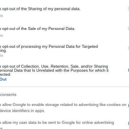
o opt-out of the Sharing of my personal data.
In
do nella sezione
Login
dal menù del sito o
o opt-out of the Sale of my Personal Data.
In
to opt-out of processing my Personal Data for Targeted
ing.
Langella
In
o opt-out of Collection, Use, Retention, Sale, and/or Sharing
ersonal Data that Is Unrelated with the Purposes for which it
lected.
Out
consents
dente
Prossimo articolo
o allow Google to enable storage related to advertising like cookies on
evice identifiers in apps.
o allow my user data to be sent to Google for online advertising
s.