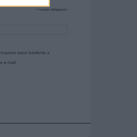
cate sul sito web!
*
campo obbligatorio
rmazioni siano trasferite a
e e-mail.