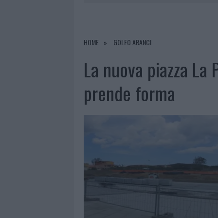
6 AGOSTO 2026
|
ALLARME TRUFFE A BERCHIDDA, 
6 AGOSTO 2026
|
METEO OLBIA 7 AGOSTO, SOLE 
6 AGOSTO 2026
|
TEST TUNNEL OLBIA: RAMPE CHI
HOME
GOLFO ARANCI
6 AGOSTO 2026
|
AGGIUS CONQUISTA LA CLASSIFI
La nuova piazza La P
prende forma