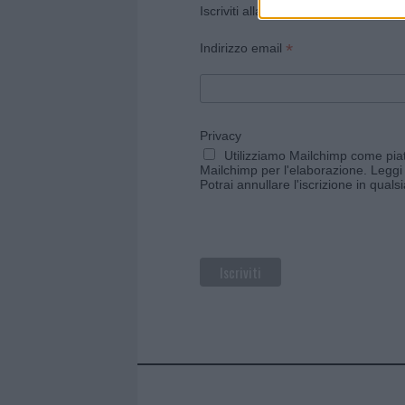
Iscriviti alla newsletter di Gallura O
*
Indirizzo email
Privacy
Utilizziamo Mailchimp come piatt
Mailchimp per l'elaborazione.
Leggi 
Potrai annullare l'iscrizione in qual