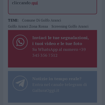
cliccando
qui
TEMI:
Comune Di Golfo Aranci
Golfo Aranci Zona Rossa
Screening Golfo Aranci
Inviaci le tue segnalazioni,
i tuoi video e le tue foto
Su WhatsApp al numero +39
345 356 7512
Notizie in tempo reale?
Entra nel canale telegram di
GalluraOggi.it