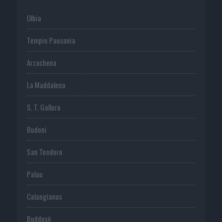
Olbia
Tempio Pausania
Arzachena
La Maddalena
S. T. Gallura
Budoni
San Teodoro
Palau
Calangianus
Buddusò