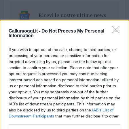
Ricevi le nostre ultime news
da
Google News
Galluraoggi.it -
Do Not Process My Personal
Information
If you wish to opt-out of the sale, sharing to third parties, or
Condividi l'articolo
processing of your personal or sensitive information for
targeted advertising by us, please use the below opt-out
F
T
Pi
W
S
section to confirm your selection. Please note that after your
a
w
n
h
h
opt-out request is processed you may continue seeing
interest-based ads based on personal information utilized by
ce
it
te
at
a
Articolo precedente
us or personal information disclosed to third parties prior to
b
te
re
s
re
Prossimo articolo
your opt-out. You may separately opt-out of the further
disclosure of your personal information by third parties on the
o
r
st
A
IAB’s list of downstream participants. This information may
o
p
also be disclosed by us to third parties on the
IAB’s List of
NOTIZIE RECENTI
Downstream Participants
that may further disclose it to other
k
p
third parties.