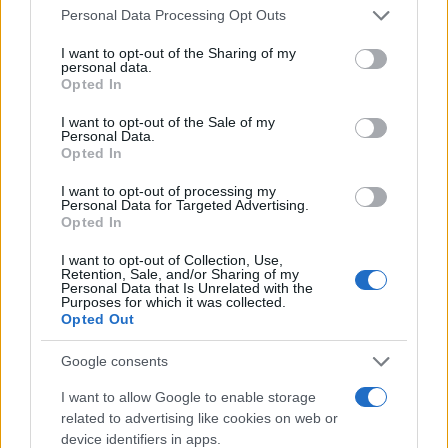
Please note that this website/app uses one or more Google
“Sul filo del discorso”: sold out ad Olbia per il
Personal Data Processing Opt Outs
services and may gather and store information including but
reading su Atzeni
not limited to your visit or usage behaviour. You may click to
I want to opt-out of the Sharing of my
personal data.
grant or deny consent to Google and its third-party tags to
Opted In
use your data for below specified purposes in below Google
La Maddalena, festa per i 30 anni del Diving
consent section.
I want to opt-out of the Sale of my
center di Tegge
Personal Data.
Opted In
Esce di strada con l’auto ad Arzachena: ferito il
I want to opt-out of processing my
Personal Data for Targeted Advertising.
conducente
Opted In
I want to opt-out of Collection, Use,
Turiste si perdono a Tavolara: salvate dai vigili
Retention, Sale, and/or Sharing of my
Personal Data that Is Unrelated with the
del fuoco
Purposes for which it was collected.
Opted Out
Meteo Olbia 6 agosto, migliora il tempo in
Google consents
Gallura
I want to allow Google to enable storage
related to advertising like cookies on web or
Incidente Olbia, poliziotto in vacanza salva 6
device identifiers in apps.