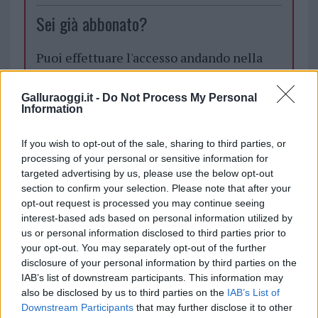
Sei già abbonato?
Puoi effettuare l'accesso andando nella
sezione
Login
dal menù del sito o
cliccando
qui
Galluraoggi.it -
Do Not Process My Personal
Information
If you wish to opt-out of the sale, sharing to third parties, or
TEMI:
Comune Golfo Aranci
Mario Mulas
processing of your personal or sensitive information for
targeted advertising by us, please use the below opt-out
Inviaci le tue segnalazioni,
section to confirm your selection. Please note that after your
i tuoi video e le tue foto
opt-out request is processed you may continue seeing
Su WhatsApp al numero +39
interest-based ads based on personal information utilized by
345 356 7512
us or personal information disclosed to third parties prior to
your opt-out. You may separately opt-out of the further
disclosure of your personal information by third parties on the
IAB’s list of downstream participants. This information may
also be disclosed by us to third parties on the
IAB’s List of
Notizie in tempo reale?
Downstream Participants
that may further disclose it to other