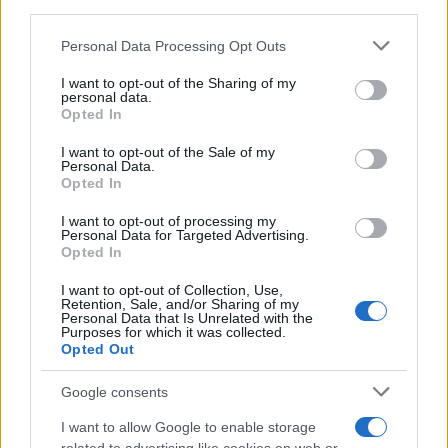
Entra nel canale telegram di
third parties.
GalluraOggi.it
Please note that this website/app uses one or more Google
Personal Data Processing Opt Outs
services and may gather and store information including but
not limited to your visit or usage behaviour. You may click to
I want to opt-out of the Sharing of my
personal data.
grant or deny consent to Google and its third-party tags to
Opted In
use your data for below specified purposes in below Google
Ricevi le nostre ultime news
consent section.
I want to opt-out of the Sale of my
Personal Data.
Opted In
da
Google News
I want to opt-out of processing my
Personal Data for Targeted Advertising.
Opted In
Condividi l'articolo
I want to opt-out of Collection, Use,
Retention, Sale, and/or Sharing of my
F
T
Pi
W
S
Personal Data that Is Unrelated with the
Purposes for which it was collected.
a
w
n
h
h
Opted Out
ce
it
te
at
a
Articolo precedente
Google consents
b
te
re
s
re
Prossimo articolo
I want to allow Google to enable storage