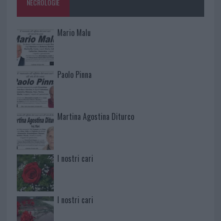
NECROLOGIE
Mario Malu
Paolo Pinna
Martina Agostina Diturco
I nostri cari
I nostri cari