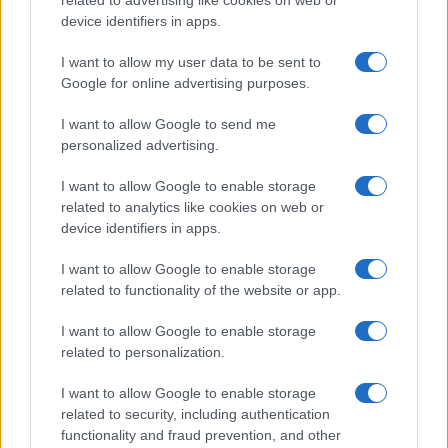
o
r
st
A
related to advertising like cookies on web or
device identifiers in apps.
o
p
NOTIZIE RECENTI
k
p
I want to allow my user data to be sent to
Google for online advertising purposes.
Michelle Hunziker in Gallura, bella anche dal
I want to allow Google to send me
vivo: un amico vip svela come fa
personalized advertising.
I want to allow Google to enable storage
Calangianus, dopo le polemiche il centro
related to analytics like cookies on web or
accoglienza minori chiude
device identifiers in apps.
I want to allow Google to enable storage
Olbia, divieto di sosta contro spaccio e degrado:
related to functionality of the website or app.
esplode la protesta
I want to allow Google to enable storage
related to personalization.
Pausa caffè impeccabile: come scegliere la
soluzione ideale per la casa e l’ufficio
I want to allow Google to enable storage
related to security, including authentication
functionality and fraud prevention, and other