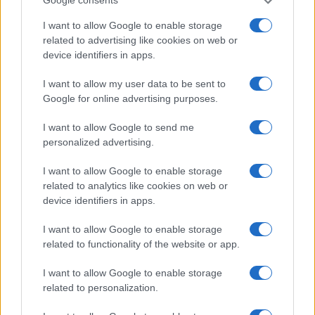
Google consents
I want to allow Google to enable storage
related to advertising like cookies on web or
device identifiers in apps.
Notizie in tempo reale?
Entra nel canale telegram di
I want to allow my user data to be sent to
Google for online advertising purposes.
GalluraOggi.it
I want to allow Google to send me
personalized advertising.
I want to allow Google to enable storage
Ricevi le nostre ultime news
related to analytics like cookies on web or
device identifiers in apps.
da
Google News
I want to allow Google to enable storage
related to functionality of the website or app.
Condividi l'articolo
I want to allow Google to enable storage
related to personalization.
F
T
Pi
W
S