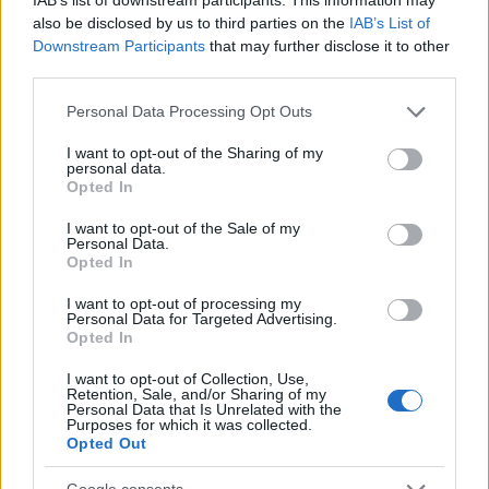
Vuoi rimuovere le pubblicità nazionali?
also be disclosed by us to third parties on the
IAB’s List of
Downstream Participants
that may further disclose it to other
Puoi abbonarti a
soli € 1,10 al mese
third parties.
cliccando
qui
Please note that this website/app uses one or more Google
Personal Data Processing Opt Outs
services and may gather and store information including but
Sei già abbonato?
not limited to your visit or usage behaviour. You may click to
I want to opt-out of the Sharing of my
personal data.
grant or deny consent to Google and its third-party tags to
Opted In
use your data for below specified purposes in below Google
Puoi effettuare l'accesso andando nella
consent section.
I want to opt-out of the Sale of my
sezione
Login
dal menù del sito o
Personal Data.
Opted In
cliccando
qui
I want to opt-out of processing my
Personal Data for Targeted Advertising.
Opted In
TEMI:
Porto Golfo Aranci
I want to opt-out of Collection, Use,
Retention, Sale, and/or Sharing of my
Inviaci le tue segnalazioni,
Personal Data that Is Unrelated with the
i tuoi video e le tue foto
Purposes for which it was collected.
Opted Out
Su WhatsApp al numero +39
345 356 7512