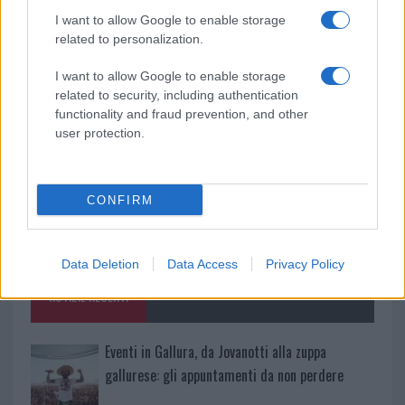
I want to allow Google to enable storage
related to personalization.
TEMI:
Assicurazione Olbia
Auto Olbia
I want to allow Google to enable storage
Condividi l'articolo
related to security, including authentication
functionality and fraud prevention, and other
F
T
Pi
W
S
user protection.
a
w
n
h
h
ce
it
te
at
a
Articolo precedente
CONFIRM
b
te
re
s
re
Prossimo articolo
o
r
st
A
Data Deletion
Data Access
Privacy Policy
o
p
NOTIZIE RECENTI
k
p
Eventi in Gallura, da Jovanotti alla zuppa
gallurese: gli appuntamenti da non perdere