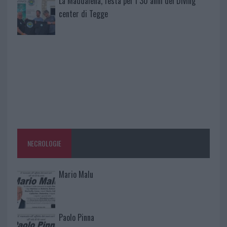
La Maddalena, festa per i 30 anni del Diving
center di Tegge
NECROLOGIE
Mario Malu
Paolo Pinna