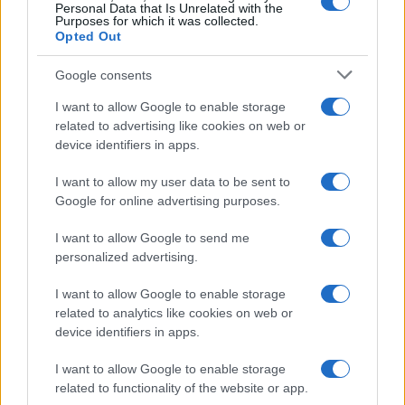
Personal Data that Is Unrelated with the
annunciato da IVASS negli scorsi giorni,
Purposes for which it was collected.
consistente in visite in incognito a siti
Opted Out
internet volte a valutare la condotta di
Google consents
mercato che gli intermediari tengono verso
gli assicurati, costituisca un ulteriore argine a
I want to allow Google to enable storage
protezione dei consumatori.
related to advertising like cookies on web or
device identifiers in apps.
Vuoi rimuovere le pubblicità nazionali?
I want to allow my user data to be sent to
Google for online advertising purposes.
Puoi abbonarti a
soli € 1,10 al mese
I want to allow Google to send me
cliccando
qui
personalized advertising.
I want to allow Google to enable storage
Sei già abbonato?
related to analytics like cookies on web or
device identifiers in apps.
Puoi effettuare l'accesso andando nella
sezione
Login
dal menù del sito o
I want to allow Google to enable storage
related to functionality of the website or app.
cliccando
qui