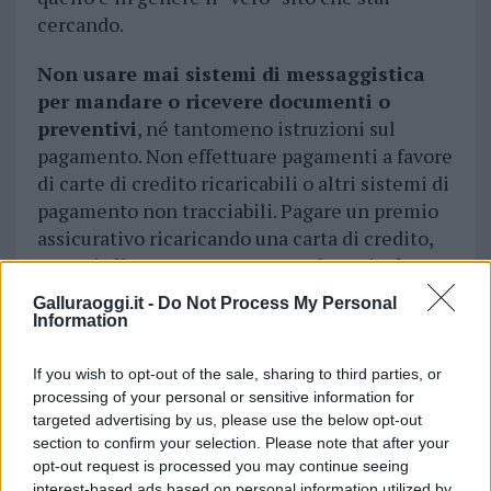
cercando.
Non usare mai sistemi di messaggistica
per mandare o ricevere documenti o
preventivi
, né tantomeno istruzioni sul
pagamento. Non effettuare pagamenti a favore
di carte di credito ricaricabili o altri sistemi di
pagamento non tracciabili. Pagare un premio
assicurativo ricaricando una carta di credito,
magari alle Poste o presso un tabaccaio, è
vietato dalla normativa. Se ti restano dei
Galluraoggi.it -
Do Not Process My Personal
dubbi,
prima di pagare, verifica sul sito di
Information
IVASS se la compagnia di assicurazioni o
l’intermediario sono iscritti negli appositi
If you wish to opt-out of the sale, sharing to third parties, or
processing of your personal or sensitive information for
elenchi o registri,
consulta l’elenco degli
targeted advertising by us, please use the below opt-out
avvisi relativi a casi di contraffazione, società
section to confirm your selection. Please note that after your
non autorizzate e siti internet non conformi
opt-out request is processed you may continue seeing
alla disciplina sull’intermediazione o chiama
interest-based ads based on personal information utilized by