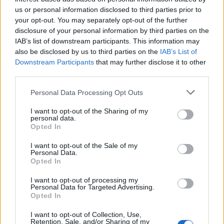
il Contact Center Consumatori dell’IVASS:
us or personal information disclosed to third parties prior to
your opt-out. You may separately opt-out of the further
800.48.66.61.
disclosure of your personal information by third parties on the
IAB’s list of downstream participants. This information may
Queste truffe assicurative stanno provocando
also be disclosed by us to third parties on the
IAB’s List of
molti danni ai consumatori e ai soggetti che
Downstream Participants
that may further disclose it to other
operano lecitamente online, con il
rischio
third parties.
peraltro di aumentare il numero di veicoli
Please note that this website/app uses one or more Google
Personal Data Processing Opt Outs
che circolano non assicurati sulle nostre
services and may gather and store information including but
strade
, già consistente e a rischio aumento
not limited to your visit or usage behaviour. You may click to
I want to opt-out of the Sharing of my
per gli effetti economici della pandemia.
personal data.
grant or deny consent to Google and its third-party tags to
Opted In
Segugio.it monitora costantemente gli
use your data for below specified purposes in below Google
consent section.
annunci pubblicitari sui motori di ricerca e,
I want to opt-out of the Sale of my
Personal Data.
nel caso di soggetti con evidenti intenti
Opted In
truffaldini, provvede a denunciarli o a
I want to opt-out of processing my
segnalarli in modo che tali annunci vengano
Personal Data for Targeted Advertising.
al più presto eliminati e i siti vengano resi
Opted In
irraggiungibili. E’ in arrivo anche
il nuovo
I want to opt-out of Collection, Use,
programma di mistery shopping
Retention, Sale, and/or Sharing of my