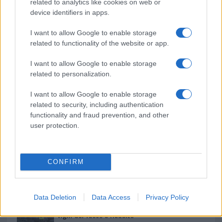
b
te
re
s
re
related to analytics like cookies on web or
Prossimo articolo
device identifiers in apps.
o
r
st
A
o
p
I want to allow Google to enable storage
related to functionality of the website or app.
NOTIZIE RECENTI
k
p
I want to allow Google to enable storage
Jovanotti, Gabry Ponte e Alfa: Olbia ombelico del
related to personalization.
mondo per una notte
I want to allow Google to enable storage
related to security, including authentication
functionality and fraud prevention, and other
Giorgia Meloni a La Maddalena, la vicesindaco:
user protection.
“Orgoglio e discrezione per visita privata̶…
Incendio nella notte a Olbia, a fuoco due furgoni
CONFIRM
Data Deletion
Data Access
Privacy Policy
A fuoco un deposito con bombole, intervento dei
vigili del fuoco a Rudalza