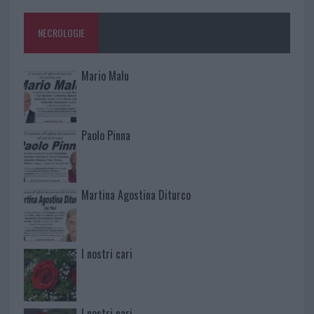
NECROLOGIE
Mario Malu
Paolo Pinna
Martina Agostina Diturco
I nostri cari
I nostri cari