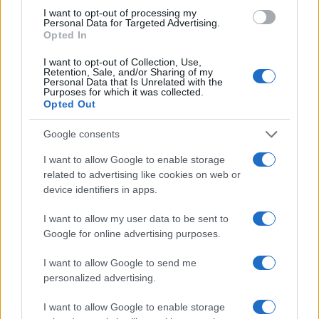
I want to opt-out of processing my
i tuoi video e le tue foto
Personal Data for Targeted Advertising.
Su WhatsApp al numero +39
Opted In
345 356 7512
I want to opt-out of Collection, Use,
Retention, Sale, and/or Sharing of my
Personal Data that Is Unrelated with the
Purposes for which it was collected.
Opted Out
Ricevi le nostre ultime news
Google consents
I want to allow Google to enable storage
da
Google News
related to advertising like cookies on web or
device identifiers in apps.
I want to allow my user data to be sent to
Condividi l'articolo
Google for online advertising purposes.
F
T
Pi
W
S
I want to allow Google to send me
a
w
n
h
h
personalized advertising.
ce
it
te
at
a
Articolo precedente
I want to allow Google to enable storage