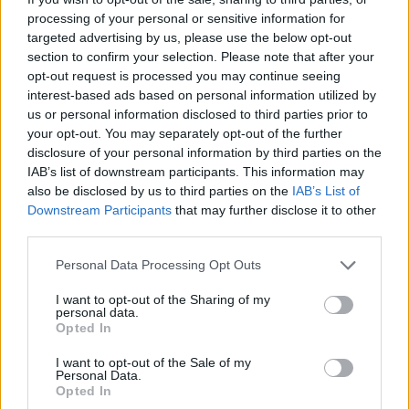
cliccando
qui
processing of your personal or sensitive information for
targeted advertising by us, please use the below opt-out
section to confirm your selection. Please note that after your
Sei già abbonato?
opt-out request is processed you may continue seeing
interest-based ads based on personal information utilized by
Puoi effettuare l'accesso andando nella
us or personal information disclosed to third parties prior to
sezione
Login
dal menù del sito o
your opt-out. You may separately opt-out of the further
disclosure of your personal information by third parties on the
cliccando
qui
IAB’s list of downstream participants. This information may
also be disclosed by us to third parties on the
IAB’s List of
Downstream Participants
that may further disclose it to other
TEMI:
Noleggio Lungo Termine Auto
third parties.
Please note that this website/app uses one or more Google
Personal Data Processing Opt Outs
Notizie in tempo reale?
services and may gather and store information including but
Entra nel canale telegram di
not limited to your visit or usage behaviour. You may click to
I want to opt-out of the Sharing of my
personal data.
GalluraOggi.it
grant or deny consent to Google and its third-party tags to
Opted In
use your data for below specified purposes in below Google
consent section.
I want to opt-out of the Sale of my
Personal Data.
Opted In
Inviaci le tue segnalazioni,