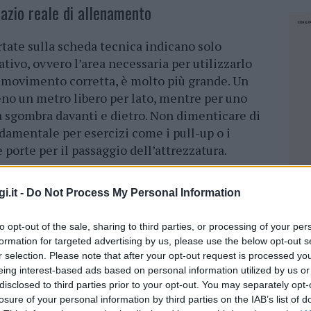
azio reale di allenamento
rtate sulla scheda tecnica indicano solo
ativo, ovvero l’area necessaria per utilizzarlo
 movimento corretta, è molto più grande. Un
no un metro libero per lato, mentre per uno
a sgombra davanti e dietro. Non dimenticare di
ondamentale per esercizi come i pull-up o i
e porte per il passaggio dell’attrezzatura.
sta ai monolocali e piccoli appartamenti
i.it -
Do Not Process My Personal Information
, un singolo attrezzo che ne sostituisce tre o
to opt-out of the sale, sharing to third parties, or processing of your per
 panca regolabile con accessori per leg
formation for targeted advertising by us, please use the below opt-out s
are quasi tutto il corpo. I manubri componibili
r selection. Please note that after your opt-out request is processed y
et di pesi con l’ingombro di una sola coppia. Le
eing interest-based ads based on personal information utilized by us or
rano sbarra per trazioni, dip station e
disclosed to third parties prior to your opt-out. You may separately opt-
losure of your personal information by third parties on the IAB’s list of
do di perseguire obiettivi di forza e ipertrofia
NEC