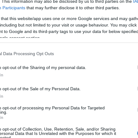
. This information may also be disclosed by us to third parties on the
IA
Participants
that may further disclose it to other third parties.
sa per non sacrificare il soggiorno
 that this website/app uses one or more Google services and may gath
including but not limited to your visit or usage behaviour. You may click 
 to Google and its third-party tags to use your data for below specifi
 dedicare all’allenamento, la soluzione è
ogle consent section.
a. Esistono sul mercato diversi attrezzi da
ulant e cyclette che, una volta chiusi, possono
l Data Processing Opt Outs
un armadio. Anche le panche richiudibili e i set
ggi per porte permettono di eseguire un
o opt-out of the Sharing of my personal data.
re tutto, restituendo al soggiorno la sua
In
ri permanenti.
o opt-out of the Sale of my Personal Data.
azio è davvero minimo?
In
to opt-out of processing my Personal Data for Targeted
 a disposizione, alcuni macchinari sono
ing.
wer rack, sebbene eccellenti per la sicurezza,
In
 e limitano i movimenti in ambienti stretti.
o opt-out of Collection, Use, Retention, Sale, and/or Sharing
a un singolo gruppo muscolare, come la leg
ersonal Data that Is Unrelated with the Purposes for which it
lected.