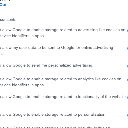
pesi, sono troppo ingombranti. Anche una panca
Out
rsi un ostacolo, rendendo difficile muoversi
ento.
consents
na risorsa spesso ignorata
o allow Google to enable storage related to advertising like cookies on
evice identifiers in apps.
superficie calpestabile, dimenticando le pareti
o allow my user data to be sent to Google for online advertising
 per trazioni a muro o a soffitto è un modo
s.
rcizio fondamentale senza occupare spazio a
etti per riporre bilancieri, dischi o elastici in
to allow Google to send me personalized advertising.
proccio libera il pavimento, rendendolo
ibero, stretching o per posizionare una panca
o allow Google to enable storage related to analytics like cookies on
evice identifiers in apps.
o allow Google to enable storage related to functionality of the website
er un allenamento completo
ende necessariamente da macchinari
o allow Google to enable storage related to personalization.
no offrire una versatilità sorprendente. I
o allow Google to enable storage related to security, including