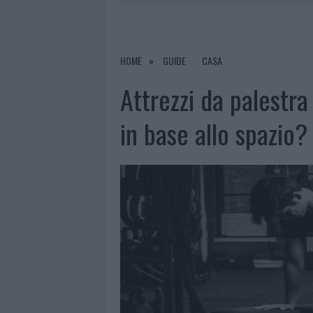
6 AGOSTO 2026
|
NUOVI POSTI AUTO IN VIA LA M
6 AGOSTO 2026
|
GALLURA, FINTI CLIENTI SVUOTA
6 AGOSTO 2026
|
METEO OLBIA 7 AGOSTO, SOLE 
HOME
GUIDE
CASA
6 AGOSTO 2026
|
TEST TUNNEL OLBIA: RAMPE CHI
Attrezzi da palestr
in base allo spazio?