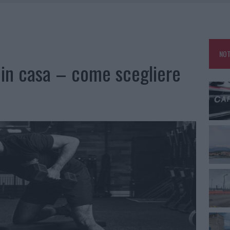
ARMORA, PARCHEGGIO PROVVISORIO A LA MADDALENA
NO LE SUITE: FURTO DA 50MILA NEL RESORT
E CALDO TORNANO PROTAGONISTI
NOT
USE ANCORA FINO A FINE AGOSTO
a in casa – come scegliere