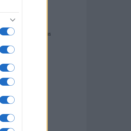
I nostri cari
Giovannimaria Cabras