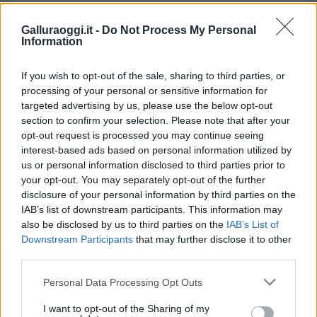
Galluraoggi.it -
Do Not Process My Personal
Information
Vuoi rimuovere le pubblicità nazionali?
If you wish to opt-out of the sale, sharing to third parties, or
processing of your personal or sensitive information for
Puoi abbonarti a
soli € 1,10 al mese
targeted advertising by us, please use the below opt-out
cliccando
qui
section to confirm your selection. Please note that after your
opt-out request is processed you may continue seeing
interest-based ads based on personal information utilized by
Sei già abbonato?
us or personal information disclosed to third parties prior to
your opt-out. You may separately opt-out of the further
disclosure of your personal information by third parties on the
Puoi effettuare l'accesso andando nella
IAB’s list of downstream participants. This information may
sezione
Login
dal menù del sito o
also be disclosed by us to third parties on the
IAB’s List of
cliccando
qui
Downstream Participants
that may further disclose it to other
third parties.
Please note that this website/app uses one or more Google
Personal Data Processing Opt Outs
TEMI:
Arredamento Casa
Arredamento Interni
services and may gather and store information including but
Botola Casa
Botole Soffitto
Casa Moderna
not limited to your visit or usage behaviour. You may click to
I want to opt-out of the Sharing of my