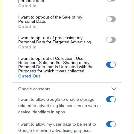
personal data.
grant or deny consent to Google and its third-party tags to
Opted In
Notizie in tempo reale?
use your data for below specified purposes in below Google
consent section.
Entra nel canale telegram di
I want to opt-out of the Sale of my
Personal Data.
GalluraOggi.it
Opted In
I want to opt-out of processing my
Personal Data for Targeted Advertising.
Opted In
Inviaci le tue segnalazioni,
I want to opt-out of Collection, Use,
i tuoi video e le tue foto
Retention, Sale, and/or Sharing of my
Personal Data that Is Unrelated with the
Su WhatsApp al numero +39
Purposes for which it was collected.
345 356 7512
Opted Out
Google consents
I want to allow Google to enable storage
related to advertising like cookies on web or
Ricevi le nostre ultime news
device identifiers in apps.
I want to allow my user data to be sent to
da
Google News
Google for online advertising purposes.