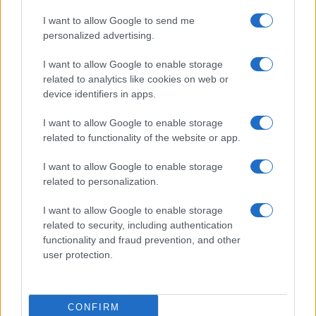
I want to allow Google to send me
Condividi l'articolo
personalized advertising.
F
T
Pi
W
S
I want to allow Google to enable storage
related to analytics like cookies on web or
a
w
n
h
h
device identifiers in apps.
ce
it
te
at
a
Articolo precedente
I want to allow Google to enable storage
b
te
re
s
re
Prossimo articolo
related to functionality of the website or app.
o
r
st
A
I want to allow Google to enable storage
o
p
related to personalization.
NOTIZIE RECENTI
k
p
I want to allow Google to enable storage
related to security, including authentication
Migliori agenzie per l’Attestazione SOA in Italia:
functionality and fraud prevention, and other
lista delle 4 realtà più efficienti nella g…
user protection.
“Sul filo del discorso”: sold out ad Olbia per il
CONFIRM
reading su Atzeni