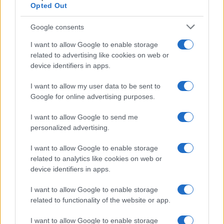
Opted Out
Calangianus, allarme sul centro accoglienza
Google consents
minori, Albieri: “Episodi gravissimi”
I want to allow Google to enable storage
related to advertising like cookies on web or
device identifiers in apps.
Gallura, finti clienti svuotano le suite: furto da
50mila nel resort
I want to allow my user data to be sent to
Google for online advertising purposes.
Meteo Olbia 7 agosto, sole e caldo tornano
I want to allow Google to send me
protagonisti
personalized advertising.
I want to allow Google to enable storage
Test tunnel Olbia: rampe chiuse ancora fino a
related to analytics like cookies on web or
fine agosto
device identifiers in apps.
I want to allow Google to enable storage
Aggius conquista la classifica delle mete più
related to functionality of the website or app.
amate dell’estate 2026
I want to allow Google to enable storage