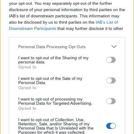
Palestra In Casa
your opt-out. You may separately opt-out of the further
disclosure of your personal information by third parties on the
Condividi l'articolo
IAB’s list of downstream participants. This information may
also be disclosed by us to third parties on the
IAB’s List of
F
T
Pi
W
S
Downstream Participants
that may further disclose it to other
a
w
n
h
h
third parties.
ce
it
te
at
a
Please note that this website/app uses one or more Google
Personal Data Processing Opt Outs
Articolo precedente
services and may gather and store information including but
b
te
re
s
re
Prossimo articolo
not limited to your visit or usage behaviour. You may click to
I want to opt-out of the Sharing of my
personal data.
o
r
st
A
grant or deny consent to Google and its third-party tags to
Opted In
use your data for below specified purposes in below Google
o
p
consent section.
I want to opt-out of the Sale of my
NOTIZIE RECENTI
k
p
Personal Data.
Opted In
Incendi, a San Pasquale arriva il Campo Base:
I want to opt-out of processing my
Personal Data for Targeted Advertising.
l’inaugurazione
Opted In
I want to opt-out of Collection, Use,
Andrea Mura conquista Palau: grande
Retention, Sale, and/or Sharing of my
Personal Data that Is Unrelated with the
partecipazione per il suo racconto
Purposes for which it was collected.