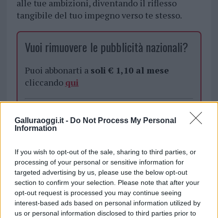
alle tue ambizioni, diventando il riflesso
tangibile del tuo impegno verso te stesso.
Vuoi rimuovere le pubblicità nazionali?
Puoi abbonarti a
soli € 1,10 al mese
cliccando
qui
Sei già abbonato?
Galluraoggi.it -
Do Not Process My Personal
Information
Puoi effettuare l'accesso andando nella
sezione
Login
dal menù del sito o
If you wish to opt-out of the sale, sharing to third parties, or
cliccando
qui
processing of your personal or sensitive information for
targeted advertising by us, please use the below opt-out
section to confirm your selection. Please note that after your
opt-out request is processed you may continue seeing
TEMI:
Allenamento Casa
Allenamento Palestra
interest-based ads based on personal information utilized by
Attrezzi Palestra
Fitness
Palestra
Palestra Casa
us or personal information disclosed to third parties prior to