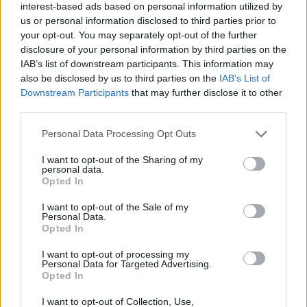
ha la sicurezza di dare vita a una
strategia di
interest-based ads based on personal information utilized by
us or personal information disclosed to third parties prior to
marketing di impatto
. Basta scegliere il
your opt-out. You may separately opt-out of the further
materiale giusto: magari ecologico e
disclosure of your personal information by third parties on the
rispettoso dell’ambiente, come la plastica pp o
IAB’s list of downstream participants. This information may
la fibra di paglia di grano.
also be disclosed by us to third parties on the
IAB’s List of
Downstream Participants
that may further disclose it to other
third parties.
Vuoi rimuovere le pubblicità nazionali?
Please note that this website/app uses one or more Google
Personal Data Processing Opt Outs
services and may gather and store information including but
Puoi abbonarti a
soli € 1,10 al mese
not limited to your visit or usage behaviour. You may click to
I want to opt-out of the Sharing of my
cliccando
qui
personal data.
grant or deny consent to Google and its third-party tags to
Opted In
use your data for below specified purposes in below Google
consent section.
Sei già abbonato?
I want to opt-out of the Sale of my
Personal Data.
Opted In
Puoi effettuare l'accesso andando nella
I want to opt-out of processing my
sezione
Login
dal menù del sito o
Personal Data for Targeted Advertising.
cliccando
qui
Opted In
I want to opt-out of Collection, Use,