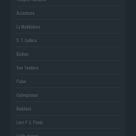
Arzachena
La Maddalena
S. T. Gallura
Budoni
San Teodoro
Palau
Calangianus
Buddusò
Loiri P. S. Paolo
Golfo Aranci