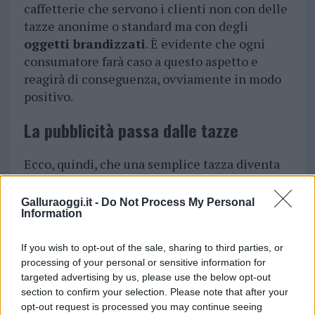
caffetterie che servono i clienti non con delle
tazze anonime o standard ma con degli
oggetti brandizzati
. È evidente che ogni
consumatore farà caso a questo aspetto e
reagirà di conseguenza, ovviamente in modo
positivo.
La pubblicità passa dalle tazze
Ecco, quindi, che una semplice tazza diventa
un veicolo pubblicitario di successo
. Gli
imprenditori potrebbero prendere in
Galluraoggi.it -
Do Not Process My Personal
Information
considerazione l’ipotesi di regalarle in
occasione di fiere di settore o eventi di altro
If you wish to opt-out of the sale, sharing to third parties, or
tipo, ma anche di offrirle ai dipendenti per il
processing of your personal or sensitive information for
Natale o per un anniversario importante. Il
targeted advertising by us, please use the below opt-out
budget da stanziare a tale scopo non è troppo
section to confirm your selection. Please note that after your
elevato: quindi, a fronte di una spesa ridotta, si
opt-out request is processed you may continue seeing