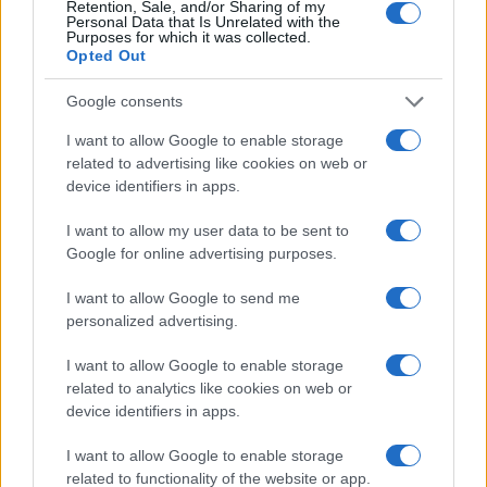
Retention, Sale, and/or Sharing of my
Personal Data that Is Unrelated with the
TEMI:
Pubblicità Tazze
Purposes for which it was collected.
Opted Out
Scegliere Tazze Personalizzate
Tazze Personalizzate
Google consents
Condividi l'articolo
I want to allow Google to enable storage
related to advertising like cookies on web or
F
T
Pi
W
S
device identifiers in apps.
a
w
n
h
h
I want to allow my user data to be sent to
ce
it
te
at
a
Google for online advertising purposes.
Articolo precedente
b
te
re
s
re
Prossimo articolo
I want to allow Google to send me
o
r
st
A
personalized advertising.
o
p
I want to allow Google to enable storage
NOTIZIE RECENTI
k
p
related to analytics like cookies on web or
device identifiers in apps.
Incendi, a San Pasquale arriva il Campo Base:
I want to allow Google to enable storage
l’inaugurazione
related to functionality of the website or app.