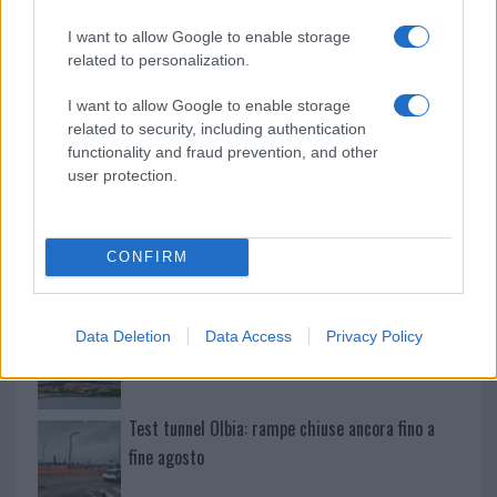
I want to allow Google to enable storage
Andrea Mura conquista Palau: grande
related to personalization.
partecipazione per il suo racconto
I want to allow Google to enable storage
related to security, including authentication
Calangianus, allarme sul centro accoglienza
functionality and fraud prevention, and other
minori, Albieri: “Episodi gravissimi”
user protection.
Gallura, finti clienti svuotano le suite: furto da
CONFIRM
50mila nel resort
Meteo Olbia 7 agosto, sole e caldo tornano
Data Deletion
Data Access
Privacy Policy
protagonisti
Test tunnel Olbia: rampe chiuse ancora fino a
fine agosto